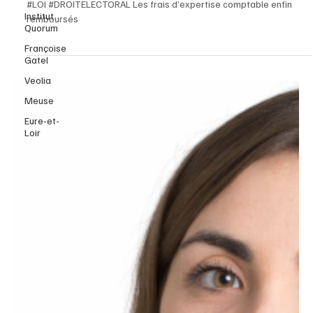
Actualités Juridiques
Institut
Quorum
#LOI #DROITELECTORAL Les frais d’expertise comptable enfin
Françoise
remboursés
Gatel
Veolia
Meuse
Eure-et-
Loir