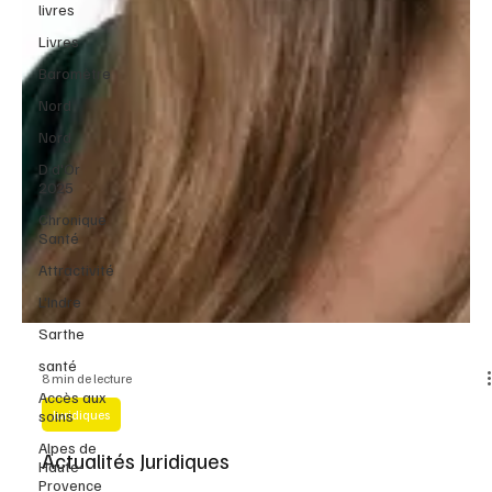
livres
Livres
Baromètre
Nord
Nord
D d'Or
2025
Chronique
Santé
Attractivité
L'Indre
Sarthe
santé
Accès aux
soins
8 min de lecture
Alpes de
Juridiques
Haute-
Provence