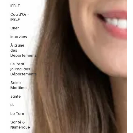
IFBLF
Coq d'Or -
IFBLF
Cher
interview
À la une
des
Départements
Le Petit
Journal des
Départements
Seine-
Maritime
santé
IA
Le Tarn
Santé &
Numérique