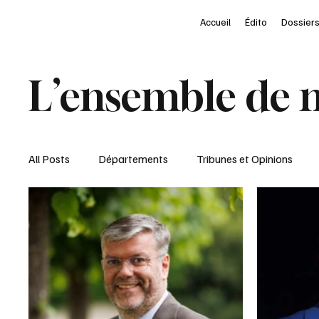
Accueil
Édito
Dossiers
L’ensemble de n
All Posts
Départements
Tribunes et Opinions
Nominations
Entreprises
Marketing Territori
interview
À la une des Départements
Le Pet