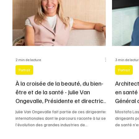
2 min de lecture
3 min de lectu
Portrait
Portrait
À la croisée de la beauté, du bien-
Architec
être et de la santé - Julie Van
en santé
Ongevalle, Présidente et directrice
Général 
générale d'Opella
Julie Van Ongevalle fait partie de ces dirigeantes
Mostafa Lass
internationales dont le parcours raconte à lui seul
dirigeants p
l’évolution des grandes industries de
de santé n’e
consommation.
un engagemen
de décennies