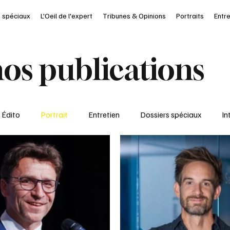
 spéciaux
L'Oeil de l'expert
Tribunes & Opinions
Portraits
Entr
os publications
Édito
Portrait
Entretien
Dossiers spéciaux
In
al
Ressources Humaines
Article à la UNE
Kiosque
it Journal des Départements
Seine-Maritime
santé