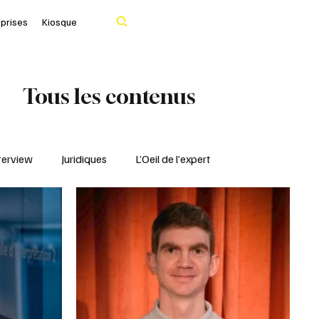
Rechercher
eprises
Kiosque
Tous les contenus
terview
Juridiques
L’Oeil de l’expert
Portrait
IFBLF
Coq d'Or - IFBLF
Cher
IA
Le Tarn
Santé & Numérique
livres