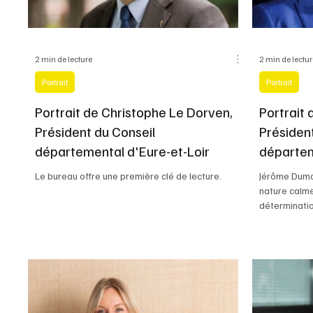
Livres
Baromètre
2 min de lecture
2 min de lectu
Portrait
Portrait
Portrait de Christophe Le Dorven,
Portrait
Président du Conseil
Présiden
départemental d'Eure-et-Loir
départem
Le bureau offre une première clé de lecture.
Jérôme Dumon
nature calm
déterminatio
Ceux qui le 
une véritabl
tenir le cap
moments diff