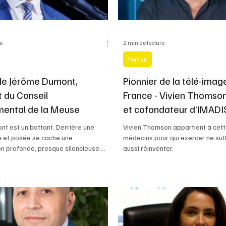
re
2 min de lecture
Portrait
 de Jérôme Dumont,
Pionnier de la télé-imag
t du Conseil
France - Vivien Thomson
ental de la Meuse
et cofondateur d’IMAD
t est un battant. Derrière une
Vivien Thomson appartient à cet
e et posée se cache une
médecins pour qui exercer ne suffit
n profonde, presque silencieuse.
aussi réinventer.
côtoient évoquent souvent chez lui
e force intérieure, une capacité à
 avec constance, même dans les
iciles.