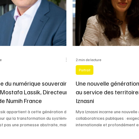
re
2 min de lecture
Portrait
te du numérique souverain
Une nouvelle génératio
 Mostafa Lassik, Directeur
au service des territoir
de Numih France
Iznasni
ik appartient à cette génération de
Mya Iznasni incarne une nouvelle
our qui la transformation du système
collaboratrices publiques : exige
st pas une promesse abstraite, mais
internationale et profondément 
t concret, de terrain, forgé au fil
service des territoires.
 d’expérience hospitalière et