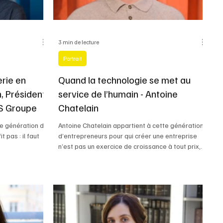
3 min de lecture
Portrait
erie en
Quand la technologie se met au
, Président
service de l’humain - Antoine
IS Groupe
Chatelain
te génération de
Antoine Chatelain appartient à cette génération
 pas : il faut
d’entrepreneurs pour qui créer une entreprise
n’est pas un exercice de croissance à tout prix,
mais un projet de société.