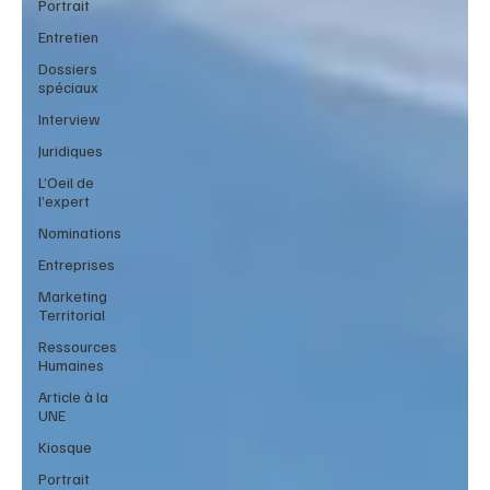
Portrait
Entretien
Dossiers
spéciaux
Interview
Juridiques
L’Oeil de
l’expert
Nominations
Entreprises
Marketing
Territorial
Ressources
Humaines
Article à la
UNE
Kiosque
Portrait