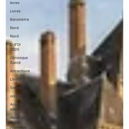
livres
Livres
Baromètre
Nord
Nord
D d'Or
2025
Chronique
Santé
Attractivité
L'Indre
Sarthe
santé
Accès aux
soins
Alpes de
Haute-
Provence