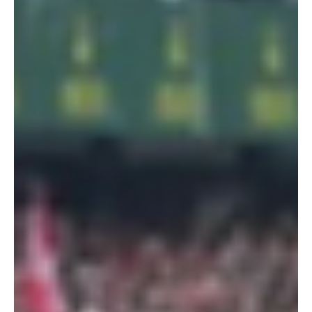
2 min de lecture
Dossiers spéciaux
L'Abbaye Royale de l'Épau,patrimoine de tous
les Sarthois
Propriété du Conseil départemental depuis 1959, l’Abbaye Royale
de l’Épau appartient à tous les Sarthois. Ce joyau historique,
monastique et architectural particulièrement remarquable, érigé
au cœur d’un parc de 13 hectares, est devenu un des lieux les plus
visités du département !