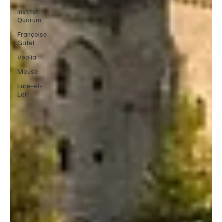
Institut
Quorum
Françoise
Gatel
Veolia
Meuse
Eure-et-
Loir