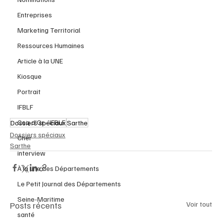
Entreprises
Marketing Territorial
Ressources Humaines
Article à la UNE
Kiosque
Portrait
IFBLF
Coq d'Or - IFBLF
Dossiers spéciaux
Sarthe
Dossiers spéciaux
Cher
Sarthe
interview
À la une des Départements
Le Petit Journal des Départements
Seine-Maritime
Posts récents
Voir tout
santé