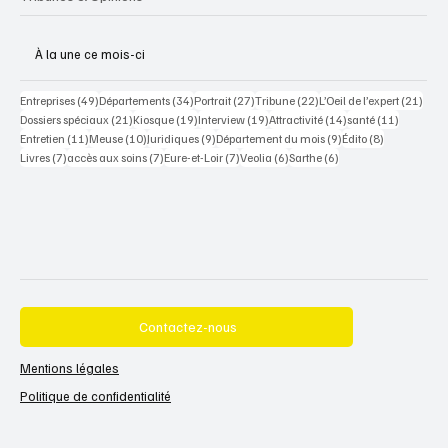
À la une ce mois-ci
49 posts
34 posts
27 posts
22 posts
21 po
Entreprises
(49)
Départements
(34)
Portrait
(27)
Tribune
(22)
L’Oeil de l’expert
(21)
21 posts
19 posts
19 posts
14 posts
11 posts
Dossiers spéciaux
(21)
Kiosque
(19)
Interview
(19)
Attractivité
(14)
santé
(11)
11 posts
10 posts
9 posts
9 posts
8 posts
Entretien
(11)
Meuse
(10)
Juridiques
(9)
Département du mois
(9)
Édito
(8)
7 posts
7 posts
7 posts
6 posts
6 posts
Livres
(7)
accès aux soins
(7)
Eure-et-Loir
(7)
Veolia
(6)
Sarthe
(6)
Contactez-nous
Mentions légales
Politique de confidentialité