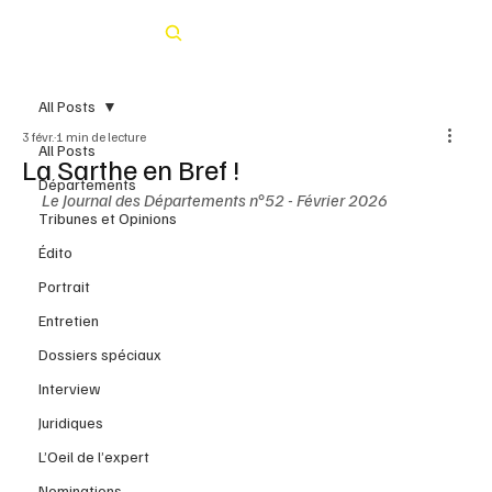
Rechercher
All Posts
3 févr.
1 min de lecture
All Posts
La Sarthe en Bref !
Départements
Le Journal des Départements n°52 - Février 2026
Tribunes et Opinions
Édito
Portrait
Entretien
Dossiers spéciaux
Interview
Juridiques
L’Oeil de l’expert
Nominations