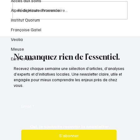
Accès aux soins
Alpes de Haute-Provence
Rédigez un commentaire...
Institut Quorum
Françoise Gatel
A154 : une perspective nouvelle pour l'Eure-
Veolia
et-Loir
Meuse
Ne manquez rien de l’essentiel.
Eure-et-Loir
Recevez chaque semaine une sélection d’articles, d’analyses
d’experts et d’initiatives locales. Une newsletter claire, utile et
engagée pour mieux comprendre les enjeux près de chez
vous.
Email
*
Oui, je souhaite recevoir la newsletter.
S’abonner