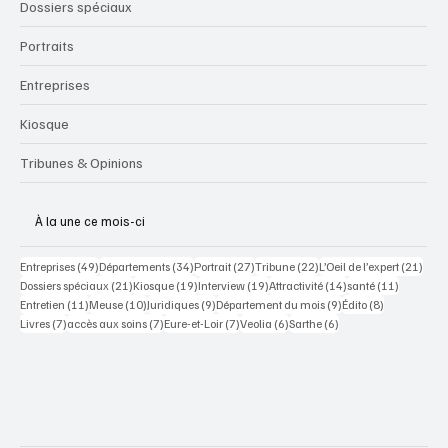
Dossiers spéciaux
Portraits
Entreprises
Kiosque
Tribunes & Opinions
À la une ce mois-ci
49 posts
34 posts
27 posts
22 posts
21 po
Entreprises
(49)
Départements
(34)
Portrait
(27)
Tribune
(22)
L’Oeil de l’expert
(21)
21 posts
19 posts
19 posts
14 posts
11 posts
Dossiers spéciaux
(21)
Kiosque
(19)
Interview
(19)
Attractivité
(14)
santé
(11)
11 posts
10 posts
9 posts
9 posts
8 posts
Entretien
(11)
Meuse
(10)
Juridiques
(9)
Département du mois
(9)
Édito
(8)
7 posts
7 posts
7 posts
6 posts
6 posts
Livres
(7)
accès aux soins
(7)
Eure-et-Loir
(7)
Veolia
(6)
Sarthe
(6)