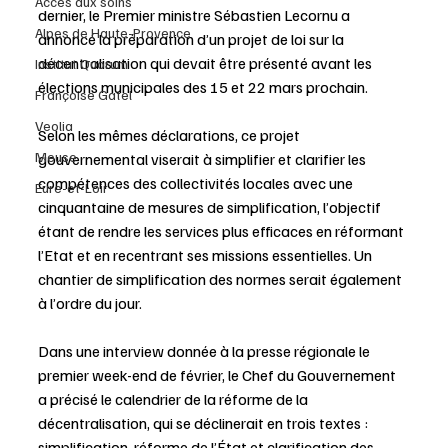
Accès aux soins
dernier, le Premier ministre Sébastien Lecornu a 
Alpes de Haute-Provence
annoncé la préparation d’un projet de loi sur la 
décentralisation qui devait être présenté avant les 
Institut Quorum
élections municipales des 15 et 22 mars prochain. 
Françoise Gatel
Veolia
Selon les mêmes déclarations, ce projet 
Meuse
gouvernemental viserait à simplifier et clarifier les 
compétences des collectivités locales avec une 
Eure-et-Loir
cinquantaine de mesures de simplification, l’objectif 
étant de rendre les services plus efficaces en réformant 
l’Etat et en recentrant ses missions essentielles. Un 
chantier de simplification des normes serait également 
à l’ordre du jour. 
Dans une interview donnée à la presse régionale le 
premier week-end de février, le Chef du Gouvernement 
a précisé le calendrier de la réforme de la 
décentralisation, qui se déclinerait en trois textes : 
simplification, réforme de l’État et clarification des 