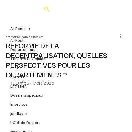
Rechercher
All Posts
19 mars
2 min de lecture
All Posts
REFORME DE LA
Départements
DECENTRALISATION, QUELLES
Tribunes et Opinions
PERSPECTIVES POUR LES
Édito
DEPARTEMENTS ?
Portrait
JDD n°53 - Mars 2026
Entretien
Dossiers spéciaux
Interview
Juridiques
L’Oeil de l’expert
Nominations