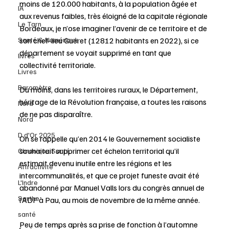
moins de 120.000 habitants, à la population âgée et 
IA
aux revenus faibles, très éloigné de la capitale régionale 
Le Tarn
Bordeaux, je n’ose imaginer l’avenir de ce territoire et de 
Santé & Numérique
son chef-lieu Guéret (12812 habitants en 2022), si ce 
département se voyait supprimé en tant que 
livres
collectivité territoriale.
Livres
Baromètre
Du moins, dans les territoires ruraux, le Département, 
héritage de la Révolution française, a toutes les raisons 
Nord
de ne pas disparaître. 
Nord
D d'Or 2025
On se rappelle qu’en 2014 le Gouvernement socialiste 
souhaitait supprimer cet échelon territorial qu’il 
Chronique Santé
estimait devenu inutile entre les régions et les 
Attractivité
intercommunalités, et que ce projet funeste avait été 
L'Indre
abandonné par Manuel Valls lors du congrès annuel de 
Sarthe
l’ADF à Pau, au mois de novembre de la même année.
santé
Peu de temps après sa prise de fonction à l’automne 