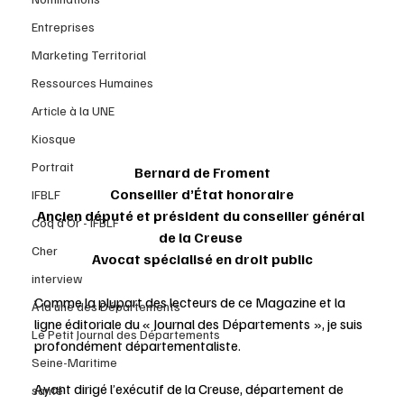
Entreprises
Marketing Territorial
Ressources Humaines
Article à la UNE
Kiosque
Portrait
Bernard de Froment
Conseiller d’État honoraire
IFBLF
Ancien député et président du conseiller général 
Coq d'Or - IFBLF
de la Creuse 
Cher
Avocat spécialisé en droit public
interview
Comme la plupart des lecteurs de ce Magazine et la 
À la une des Départements
ligne éditoriale du « Journal des Départements », je suis 
Le Petit Journal des Départements
profondément départementaliste.
Seine-Maritime
Ayant dirigé l’exécutif de la Creuse, département de 
santé