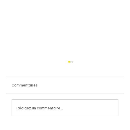
Commentaires
Rédigez un commentaire...
L’hospitalité doit-elle devenir une politique