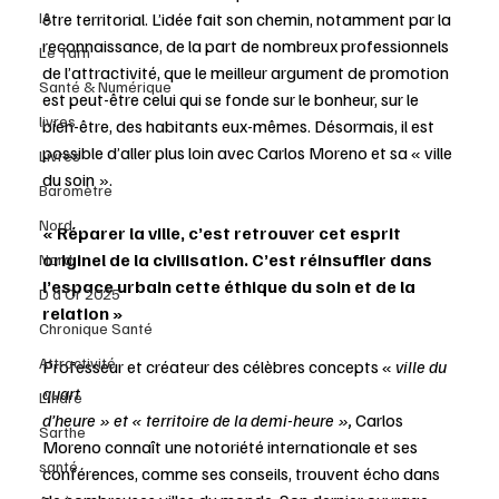
IA
être territorial. L’idée fait son chemin, notamment par la 
reconnaissance, de la part de nombreux professionnels 
Le Tarn
de l’attractivité, que le meilleur argument de promotion 
Santé & Numérique
est peut-être celui qui se fonde sur le bonheur, sur le 
livres
bien-être, des habitants eux-mêmes. Désormais, il est 
possible d’aller plus loin avec Carlos Moreno et sa « ville 
Livres
du soin ».
Baromètre
Nord
« Réparer la ville, c’est retrouver cet esprit 
originel de la civilisation. C’est réinsuffler dans 
Nord
l’espace urbain cette éthique du soin et de la 
D d'Or 2025
relation »
Chronique Santé
Attractivité
Professeur et créateur des célèbres concepts « 
ville du 
quart 
L'Indre
d’heure » et « territoire de la demi-heure », 
Carlos 
Sarthe
Moreno connaît une notoriété internationale et ses 
santé
conférences, comme ses conseils, trouvent écho dans 