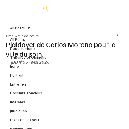
Rechercher
All Posts
4 mai
3 min de lecture
All Posts
Plaidoyer de Carlos Moreno pour la
Départements
ville du soin.
Tribunes et Opinions
JDD n°55 - Mai 2026
Édito
Portrait
Entretien
Dossiers spéciaux
Interview
Juridiques
L’Oeil de l’expert
Nominations