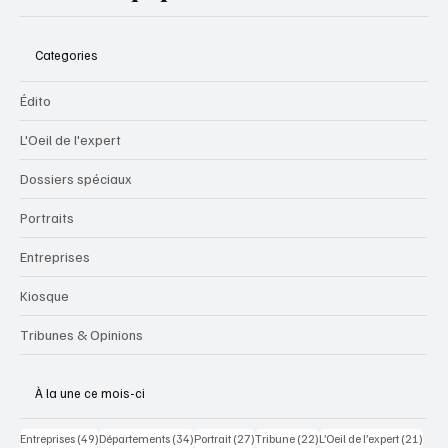
Categories
Édito
L'Oeil de l'expert
Dossiers spéciaux
Portraits
Entreprises
Kiosque
Tribunes & Opinions
À la une ce mois-ci
49 posts
34 posts
27 posts
22 posts
21 po
Entreprises
(49)
Départements
(34)
Portrait
(27)
Tribune
(22)
L’Oeil de l’expert
(21)