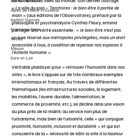
de nombreuses villes du monde. Son dernier ouvrage 
Accès aux soins
«
 La ville du soin – Territoires : le bien-être à portée de 
Alpes de Haute-Provence
main
 » (aux éditions de l’Observatoire), préfacé par la 
Institut Quorum
philosophe et psychanalyste Cynthia Fleury, entend 
Françoise Gatel
partager une vérité essentielle : « 
le bien-être n’est pas 
un luxe réservé aux métropoles privilégiées, mais un droit 
Veolia
accessible à tous, à condition de repenser nos espaces à 
Meuse
l’échelle humaine 
».
Eure-et-Loir
Véritable plaidoyer pour «
 retrouver l’humanité dans nos 
villes 
», le livre s’appuie sur de très nombreux exemples 
internationaux et français. Au travers de différentes 
thématiques (les infrastructures sociales, le logement, 
les mobilités, l’avenir durable, l’alimentation, le 
commerce de proximité, etc.), se décline ainsi une vision 
au plus près de la réalité, au service non plus de 
l’urbanisme, mais bien de l’urbanité, celle « 
qui conjugue 
proximité, humanité, inclusion et durabilité 
» et qui est 
consciente de la « 
nécessité de bâtir la ville à la hauteur 