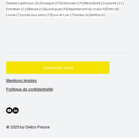
21 posts
19 posts
19 posts
14 posts
11 posts
Dossiers spéciaux
(21)
Kiosque
(19)
Interview
(19)
Attractivité
(14)
santé
(11)
11 posts
10 posts
9 posts
9 posts
8 posts
Entretien
(11)
Meuse
(10)
Juridiques
(9)
Département du mois
(9)
Édito
(8)
7 posts
7 posts
7 posts
6 posts
6 posts
Livres
(7)
accès aux soins
(7)
Eure-et-Loir
(7)
Veolia
(6)
Sarthe
(6)
Contactez-nous
Mentions légales
Politique de confidentialité
© 2025 by Delbo Presse