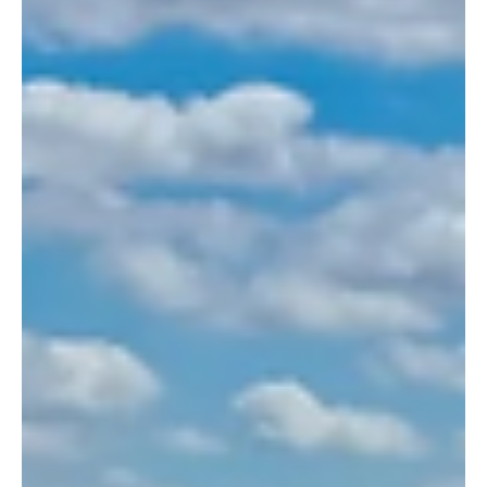
Quand six Départements parlent d'une seule
voix
Le 2 juin 2026, Christophe Le Dorven, Président du Conseil
départemental d'Eure-et-Loir, accueillait ses homologues de la
région Centre-Val de Loire au Domaine royal de Dreux. Jacques
Fleury (Cher), Marc Fleuret (Indre), Nadège Arnault (Indre-et-
Loire), Marc Gaudet (Loiret) et Philippe Gouet (Loir-et-Cher) se
sont réunis pour leur rencontre semestrielle.