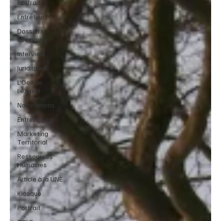
Portrait
Entretien
Dossiers
spéciaux
Interview
Juridiques
L’Oeil de
l’expert
Nominations
Entreprises
Marketing
Territorial
Ressources
Humaines
Article à la UNE
Kiosque
Portrait