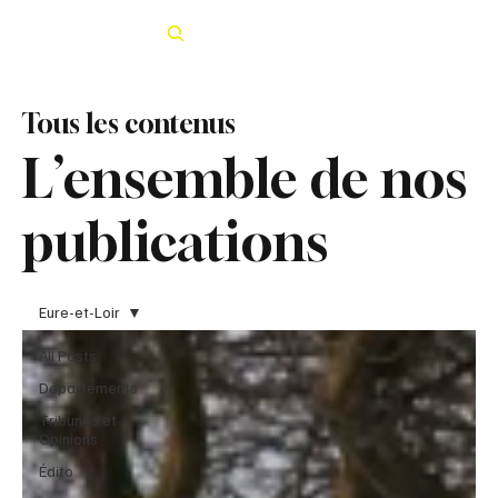
Rechercher
Tous les contenus
L’ensemble de nos
publications
Eure-et-Loir
All Posts
Départements
Tribunes et
Opinions
Édito