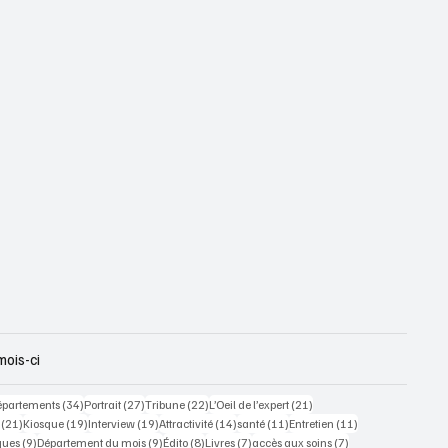
mois-ci
 posts
34 posts
27 posts
22 posts
21 posts
épartements
(34)
Portrait
(27)
Tribune
(22)
L’Oeil de l’expert
(21)
21 posts
19 posts
19 posts
14 posts
11 posts
11 posts
(21)
Kiosque
(19)
Interview
(19)
Attractivité
(14)
santé
(11)
Entretien
(11)
ts
9 posts
9 posts
8 posts
7 posts
7 posts
ques
(9)
Département du mois
(9)
Édito
(8)
Livres
(7)
accès aux soins
(7)