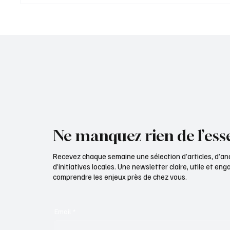
public au cœur de la
parlent
coopération territoriale
Ne manquez rien de l’esse
Recevez chaque semaine une sélection d’articles, d’an
d’initiatives locales. Une newsletter claire, utile et e
comprendre les enjeux près de chez vous.
Email
*