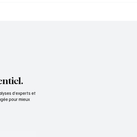
 d'une seule voix
partenaire des commu
ntiel.
alyses d’experts et
ngagée pour mieux