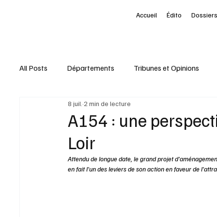
Accueil
Édito
Dossiers
All Posts
Départements
Tribunes et Opinions
8 juil.
2 min de lecture
Nominations
Entreprises
Marketing Territori
A154 : une perspecti
Loir
interview
À la une des Départements
Le Pet
Attendu de longue date, le grand projet d'aménagement
en fait l'un des leviers de son action en faveur de l'att
Livres
Baromètre