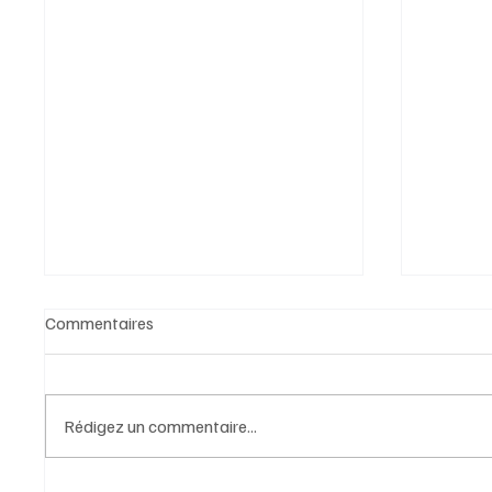
Commentaires
Rédigez un commentaire...
Approlys Centr’Achats : l’achat
Quand 