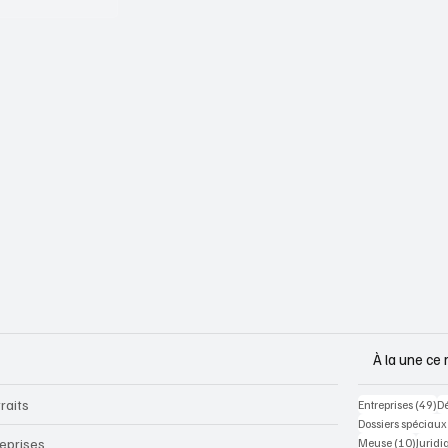
À la une ce 
raits
49
Entreprises
(49)
D
Dossiers spéciaux
10 pos
reprises
Meuse
(10)
Juridi