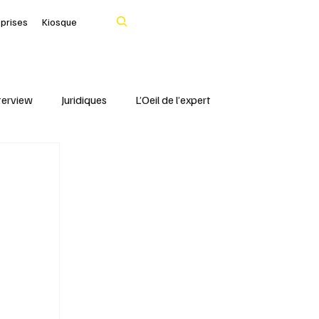
Rechercher
eprises
Kiosque
terview
Juridiques
L’Oeil de l’expert
Portrait
IFBLF
Coq d'Or - IFBLF
Cher
IA
Le Tarn
Santé & Numérique
livres