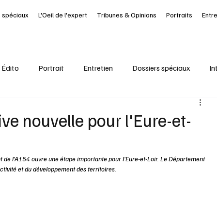
 spéciaux
L'Oeil de l'expert
Tribunes & Opinions
Portraits
Entr
Édito
Portrait
Entretien
Dossiers spéciaux
In
al
Ressources Humaines
Article à la UNE
Kiosque
ve nouvelle pour l'Eure-et-
it Journal des Départements
Seine-Maritime
santé
 de l'A154 ouvre une étape importante pour l'Eure-et-Loir. Le Département 
ractivité et du développement des territoires.