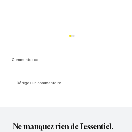
Commentaires
Rédigez un commentaire...
Les CCAS/CIAS face au défi du « bien
habiter » des seniors
Ne manquez rien de l’essentiel.