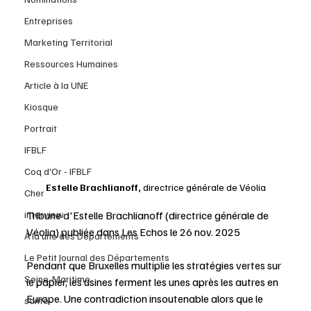
Entreprises
Marketing Territorial
Ressources Humaines
Article à la UNE
Kiosque
Portrait
IFBLF
Coq d'Or - IFBLF
Estelle Brachlianoff, 
directrice générale de Véolia
Cher
Tribune d'Estelle Brachlianoff (directrice générale de 
interview
Véolia) publiée dans Les Echos le 26 nov. 2025
À la une des Départements
Le Petit Journal des Départements
Pendant que Bruxelles multiplie les stratégies vertes sur 
Seine-Maritime
le papier, les usines ferment les unes après les autres en 
Europe. Une contradiction insoutenable alors que le 
santé