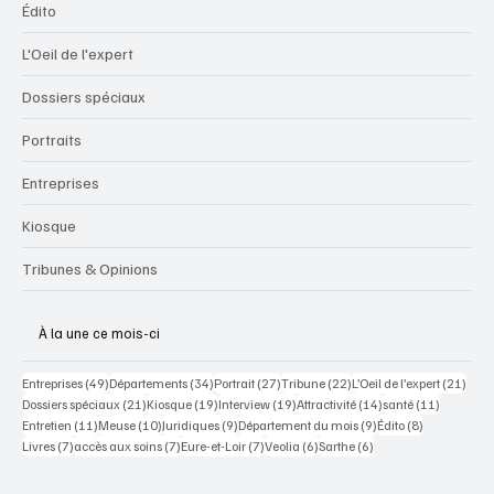
Édito
L'Oeil de l'expert
Dossiers spéciaux
Portraits
Entreprises
Kiosque
Tribunes & Opinions
À la une ce mois-ci
49 posts
34 posts
27 posts
22 posts
21 po
Entreprises
(49)
Départements
(34)
Portrait
(27)
Tribune
(22)
L’Oeil de l’expert
(21)
21 posts
19 posts
19 posts
14 posts
11 posts
Dossiers spéciaux
(21)
Kiosque
(19)
Interview
(19)
Attractivité
(14)
santé
(11)
11 posts
10 posts
9 posts
9 posts
8 posts
Entretien
(11)
Meuse
(10)
Juridiques
(9)
Département du mois
(9)
Édito
(8)
7 posts
7 posts
7 posts
6 posts
6 posts
Livres
(7)
accès aux soins
(7)
Eure-et-Loir
(7)
Veolia
(6)
Sarthe
(6)