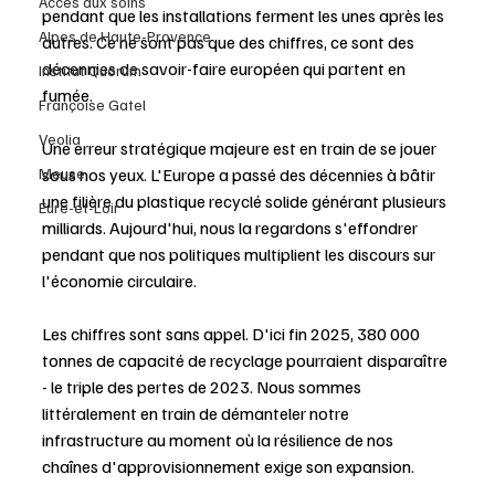
Accès aux soins
pendant que les installations ferment les unes après les 
Alpes de Haute-Provence
autres. Ce ne sont pas que des chiffres, ce sont des 
décennies de savoir-faire européen qui partent en 
Institut Quorum
fumée.
Françoise Gatel
Veolia
Une erreur stratégique majeure est en train de se jouer 
sous nos yeux. L'Europe a passé des décennies à bâtir 
Meuse
une filière du plastique recyclé solide générant plusieurs 
Eure-et-Loir
milliards. Aujourd'hui, nous la regardons s'effondrer 
pendant que nos politiques multiplient les discours sur 
l'économie circulaire.
Les chiffres sont sans appel. D'ici fin 2025, 380 000 
tonnes de capacité de recyclage pourraient disparaître 
- le triple des pertes de 2023. Nous sommes 
littéralement en train de démanteler notre 
infrastructure au moment où la résilience de nos 
chaînes d'approvisionnement exige son expansion.