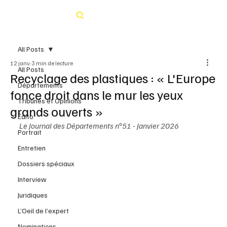
Rechercher
All Posts
12 janv.
3 min de lecture
All Posts
Recyclage des plastiques : « L'Europe
Départements
fonce droit dans le mur les yeux
Tribunes et Opinions
grands ouverts »
Édito
Le Journal des Départements n°51 - Janvier 2026
Portrait
Entretien
Dossiers spéciaux
Interview
Juridiques
L’Oeil de l’expert
Nominations