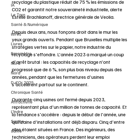
recyclage du plastique réduit de 75 % les émissions de 
IA
CO2 et garantit notre souveraineté industrielle, alerte 
Le Tarn
Estelle Brachlianoff, directrice générale de Veolia.
Santé & Numérique
Depuis deux ans, nous fonçons droit dans le mur les 
livres
yeux grands ouverts. Pendant que Bruxelles multiplie les 
Livres
stratégies vertes sur le papier, notre industrie du 
Baromètre
recyclage s'effondre. L'année 2023 a marqué un coup 
d'arrêt brutal : les capacités de recyclage n'ont 
Nord
progressé que de 6 %, son plus bas niveau depuis des 
Nord
années, pendant que les fermetures d'usines 
D d'Or 2025
s'accélèrent partout sur le continent.
Chronique Santé
Quarante-cinq usines ont fermé depuis 2023, 
Attractivité
représentant plus d'un million de tonnes de capacité. Et 
L'Indre
la tendance s'accélère : depuis le début de l'année, une 
Sarthe
quinzaine d'installations ont déjà disparu. Cinq d'entre 
elles étaient situées en France. Des ingénieurs, des 
santé
techniciens, des opérateurs perdent leur emploi 