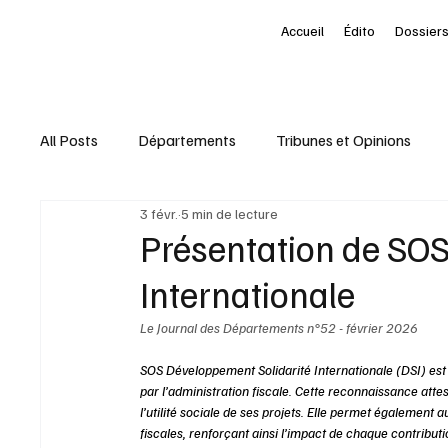
Accueil
Édito
Dossiers
All Posts
Départements
Tribunes et Opinions
3 févr.
5 min de lecture
Nominations
Entreprises
Marketing Territori
Présentation de SOS
Internationale
interview
À la une des Départements
Le Pet
Le Journal des Départements n°52 - février 2026
SOS Développement Solidarité Internationale (DSI) est 
Livres
Baromètre
par l’administration fiscale. Cette reconnaissance atte
l’utilité sociale de ses projets. Elle permet également
fiscales, renforçant ainsi l’impact de chaque contributi