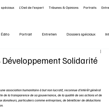
 spéciaux
L'Oeil de l'expert
Tribunes & Opinions
Portraits
Entr
Édito
Portrait
Entretien
Dossiers spéciaux
In
al
Ressources Humaines
Article à la UNE
Kiosque
 Développement Solidarité
it Journal des Départements
Seine-Maritime
santé
une association humanitaire à but non lucratif, reconnue d’intérêt général 
ste de la transparence de sa gouvernance, de la qualité de ses actions et de 
 aux donateurs, particuliers comme entreprises, de bénéficier de déductions 
on.