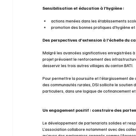
Sensibilisation et éducation à l’hygiène :
actions menées dans les établissements scolair
promotion des bonnes pratiques d’hygiène et 
Des perspectives d’extension à l’échelle du c
Malgré les avancées significatives enregistrées à
projet prévoient le renforcement des infrastructur
desservir les trois autres villages du canton BATI.
Pour permettre la poursuite et l’élargissement de c
des communautés rurales, DSI sollicite le soutien d
particuliers, dans une logique de cofinancement et
Un engagement positif : construire des parten
Le développement de partenariats solides et respon
L’association collabore notamment avec des collecti
qu’avec des partenaires engagés comme l’Agence de