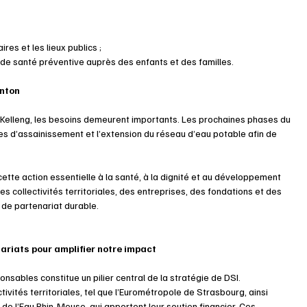
es et les lieux publics ;
de santé préventive auprès des enfants et des familles.
anton
 Kelleng, les besoins demeurent importants. Les prochaines phases du 
es d’assainissement et l’extension du réseau d’eau potable afin de 
ette action essentielle à la santé, à la dignité et au développement 
es collectivités territoriales, des entreprises, des fondations et des 
 de partenariat durable.
ariats pour amplifier notre impact
sables constitue un pilier central de la stratégie de DSI. 
vités territoriales, tel que l’Eurométropole de Strasbourg, ainsi 
 l’Eau Rhin-Meuse, qui apportent leur soutien financier. Ces 