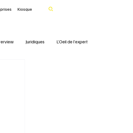
Rechercher
eprises
Kiosque
terview
Juridiques
L’Oeil de l’expert
Portrait
IFBLF
Coq d'Or - IFBLF
Cher
IA
Le Tarn
Santé & Numérique
livres