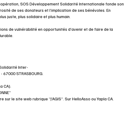
oopération, SOS Développement Solidarité Internationale fonde son 
rosité de ses donateurs et l’implication de ses bénévoles. En 
us juste, plus solidaire et plus humain.
ons de vulnérabilité en opportunités d’avenir et de faire de la 
durable.
lidarité Inter-
lins - 67000 STRASBOURG.
la CA).
DONNE”
ire sur le site web rubrique “J’AGIS”. Sur HelloAsso ou Yapla CA.