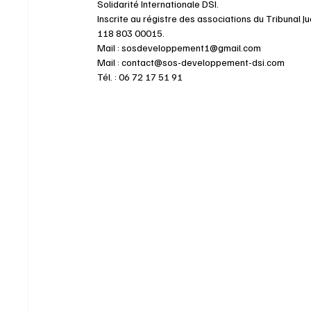
Solidarité Internationale DSI.
Inscrite au régistre des associations du Tribunal J
118 803 00015.
Mail : 
sosdeveloppement1@gmail.com
Mail : 
contact@sos-developpement-dsi.com
Tél. : 06 72 17 51 91