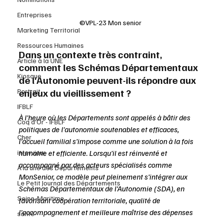
Entreprises
©VPL-23 Mon senior
Marketing Territorial
Ressources Humaines
Dans un contexte très contraint, 
Article à la UNE
comment les Schémas Départementaux 
Kiosque
de l'Autonomie peuvent-ils répondre aux 
enjeux du vieillissement ?
Portrait
IFBLF
À l’heure où les Départements sont appelés à bâtir des 
Coq d'Or - IFBLF
politiques de l’autonomie soutenables et efficaces, 
Cher
l’accueil familial s’impose comme une solution à la fois 
interview
humaine et efficiente. Lorsqu’il est réinventé et 
accompagné par des acteurs spécialisés comme 
À la une des Départements
MonSenior, ce modèle peut pleinement s’intégrer aux 
Le Petit Journal des Départements
Schémas Départementaux de l’Autonomie (SDA), en 
Seine-Maritime
favorisant coopération territoriale, qualité de 
l’accompagnement et meilleure maîtrise des dépenses 
santé