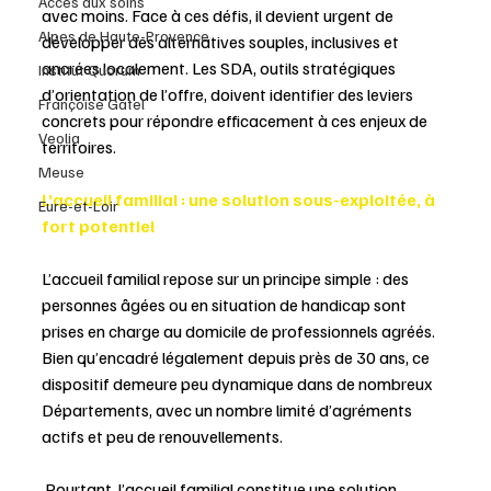
Accès aux soins
avec moins. Face à ces défis, il devient urgent de 
Alpes de Haute-Provence
développer des alternatives souples, inclusives et 
ancrées localement. Les SDA, outils stratégiques 
Institut Quorum
d’orientation de l’offre, doivent identifier des leviers 
Françoise Gatel
concrets pour répondre efficacement à ces enjeux de 
Veolia
territoires. 
Meuse
L’accueil familial : une solution sous-exploitée, à 
Eure-et-Loir
fort potentiel 
L’accueil familial repose sur un principe simple : des 
personnes âgées ou en situation de handicap sont 
prises en charge au domicile de professionnels agréés. 
Bien qu’encadré légalement depuis près de 30 ans, ce 
dispositif demeure peu dynamique dans de nombreux 
Départements, avec un nombre limité d’agréments 
actifs et peu de renouvellements. 
 Pourtant, l’accueil familial constitue une solution 