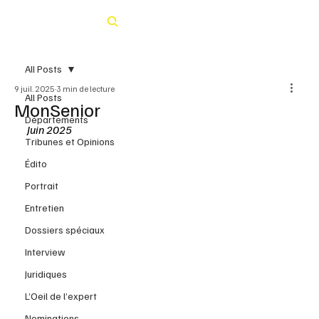
Rechercher
All Posts
9 juil. 2025
3 min de lecture
All Posts
MonSenior
Départements
Juin 2025 
Tribunes et Opinions
Édito
Portrait
Entretien
Dossiers spéciaux
Interview
Juridiques
L’Oeil de l’expert
Nominations