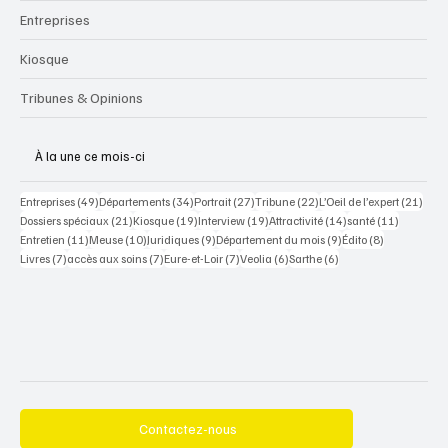
Entreprises
Kiosque
Tribunes & Opinions
À la une ce mois-ci
49 posts
34 posts
27 posts
22 posts
21 po
Entreprises
(49)
Départements
(34)
Portrait
(27)
Tribune
(22)
L’Oeil de l’expert
(21)
21 posts
19 posts
19 posts
14 posts
11 posts
Dossiers spéciaux
(21)
Kiosque
(19)
Interview
(19)
Attractivité
(14)
santé
(11)
11 posts
10 posts
9 posts
9 posts
8 posts
Entretien
(11)
Meuse
(10)
Juridiques
(9)
Département du mois
(9)
Édito
(8)
7 posts
7 posts
7 posts
6 posts
6 posts
Livres
(7)
accès aux soins
(7)
Eure-et-Loir
(7)
Veolia
(6)
Sarthe
(6)
Contactez-nous