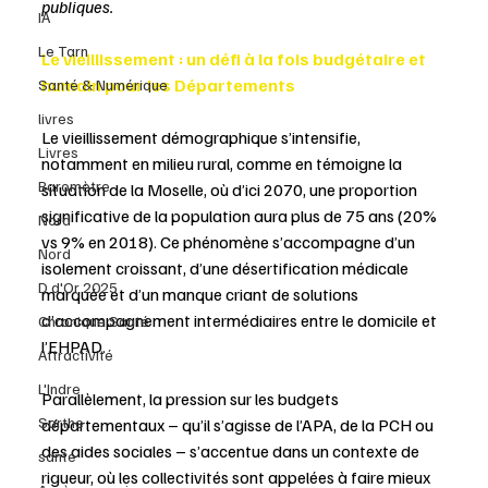
publiques. 
IA
Le Tarn
Le vieillissement : un défi à la fois budgétaire et 
humain pour les Départements 
Santé & Numérique
livres
Le vieillissement démographique s’intensifie, 
Livres
notamment en milieu rural, comme en témoigne la 
Baromètre
situation de la Moselle, où d’ici 2070, une proportion 
significative de la population aura plus de 75 ans (20% 
Nord
vs 9% en 2018). Ce phénomène s’accompagne d’un 
Nord
isolement croissant, d’une désertification médicale 
D d'Or 2025
marquée et d’un manque criant de solutions 
d’accompagnement intermédiaires entre le domicile et 
Chronique Santé
l’EHPAD. 
Attractivité
L'Indre
Parallèlement, la pression sur les budgets 
Sarthe
départementaux – qu’il s’agisse de l’APA, de la PCH ou 
des aides sociales – s’accentue dans un contexte de 
santé
rigueur, où les collectivités sont appelées à faire mieux 