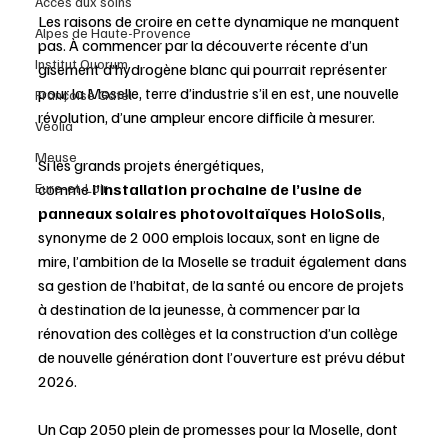
Accès aux soins
Les raisons de croire en cette dynamique ne manquent 
Alpes de Haute-Provence
pas. À commencer par la découverte récente d’un 
Institut Quorum
gisement d’hydrogène blanc qui pourrait représenter 
pour la Moselle, terre d’industrie s’il en est, une nouvelle 
Françoise Gatel
révolution, d’une ampleur encore difficile à mesurer.
Veolia
Meuse
Si les grands projets énergétiques, 
comme
 l’installation prochaine de l’usine de 
Eure-et-Loir
panneaux solaires photovoltaïques HoloSolis
, 
synonyme de 2 000 emplois locaux, sont en ligne de 
mire, l’ambition de la Moselle se traduit également dans 
sa gestion de l’habitat, de la santé ou encore de projets 
à destination de la jeunesse, à commencer par la 
rénovation des collèges et la construction d’un collège 
de nouvelle génération dont l’ouverture est prévu début 
2026. 
Un Cap 2050 plein de promesses pour la Moselle, dont 