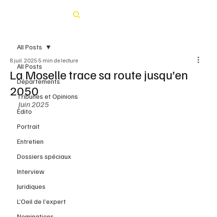
Rechercher
All Posts
8 juil. 2025
5 min de lecture
All Posts
La Moselle trace sa route jusqu’en
Départements
2050
Tribunes et Opinions
Juin 2025
Édito
Portrait
Entretien
Dossiers spéciaux
Interview
Juridiques
L’Oeil de l’expert
Nominations