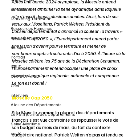
Après une année 2024 olympique, la Moselle entend 
entretenir et amplifier la belle dynamique dans laquelle 
Entreprises
elle s’inscrit depuis plusieurs années. Ainsi, lors de ses 
Marketing Territorial
vœux aux Mosellans, Patrick Weiten, Président du 
Ressources Humaines
Conseil départemental a annoncé la couleur : à travers « 
Article à la UNE
Moselle Cap 2050 », l’Eurodépartement entend porter 
une vision d’avenir pour le territoire et mener de 
Kiosque
nombreux projets structurants d’ici à 2050. À l’heure où la 
Portrait
Moselle célèbre les 75 ans de la Déclaration Schuman, 
IFBLF
l’Eurodépartement entend occuper une place de choix 
dans la dynamique régionale, nationale et européenne. 
Coq d'Or - IFBLF
Le ton est donné !
Cher
interview
Moselle Cap 2050
À la une des Départements
Si la Moselle, comme la plupart des départements 
Le Petit Journal des Départements
français s’est vue contrainte de repousser le vote de 
Seine-Maritime
son budget au mois de mars, du fait du contexte 
santé
budgétaire national, Patrick Weiten n’a pas attendu ce 