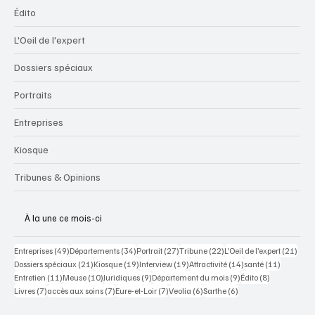
Édito
L'Oeil de l'expert
Dossiers spéciaux
Portraits
Entreprises
Kiosque
Tribunes & Opinions
À la une ce mois-ci
49 posts
34 posts
27 posts
22 posts
21 po
Entreprises
(49)
Départements
(34)
Portrait
(27)
Tribune
(22)
L’Oeil de l’expert
(21)
21 posts
19 posts
19 posts
14 posts
11 posts
Dossiers spéciaux
(21)
Kiosque
(19)
Interview
(19)
Attractivité
(14)
santé
(11)
11 posts
10 posts
9 posts
9 posts
8 posts
Entretien
(11)
Meuse
(10)
Juridiques
(9)
Département du mois
(9)
Édito
(8)
7 posts
7 posts
7 posts
6 posts
6 posts
Livres
(7)
accès aux soins
(7)
Eure-et-Loir
(7)
Veolia
(6)
Sarthe
(6)