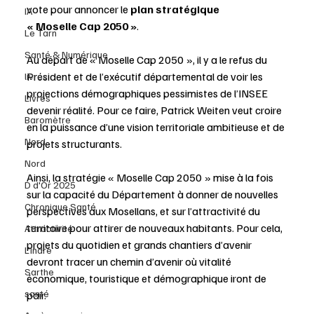
vote pour annoncer le 
plan stratégique 
IA
« Moselle Cap 2050 »
. 
Le Tarn
Santé & Numérique
Au départ de « Moselle Cap 2050 », il y a le refus du 
Président et de l’exécutif départemental de voir les 
livres
projections démographiques pessimistes de l’INSEE 
Livres
devenir réalité. Pour ce faire, Patrick Weiten veut croire 
Baromètre
en la puissance d’une vision territoriale ambitieuse et de 
Nord
projets structurants. 
Nord
Ainsi, la stratégie « Moselle Cap 2050 » mise à la fois 
D d'Or 2025
sur la capacité du Département à donner de nouvelles 
Chronique Santé
perspectives aux Mosellans, et sur l’attractivité du 
territoire pour attirer de nouveaux habitants. Pour cela, 
Attractivité
projets du quotidien et grands chantiers d’avenir 
L'Indre
devront tracer un chemin d’avenir où vitalité 
Sarthe
économique, touristique et démographique iront de 
santé
pair.