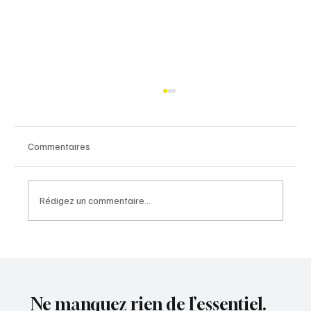
Commentaires
Rédigez un commentaire...
A154 : une perspective nouvelle pour l'Eure-
et-Loir
Ne manquez rien de l’essentiel.