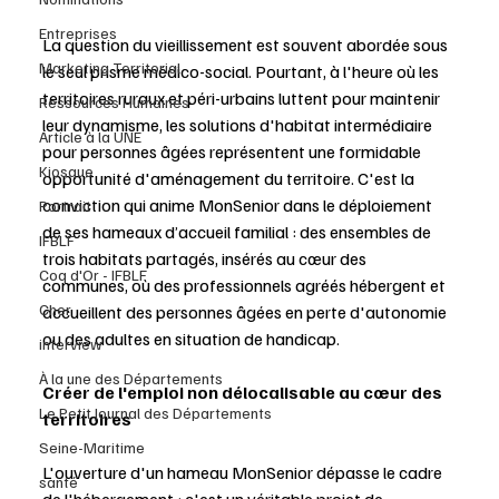
Entreprises
La question du vieillissement est souvent abordée sous 
Marketing Territorial
le seul prisme médico-social. Pourtant, à l'heure où les 
territoires ruraux et péri-urbains luttent pour maintenir 
Ressources Humaines
leur dynamisme, les solutions d'habitat intermédiaire 
Article à la UNE
pour personnes âgées représentent une formidable 
Kiosque
opportunité d'aménagement du territoire. C'est la 
conviction qui anime MonSenior dans le déploiement 
Portrait
de ses hameaux d’accueil familial : des ensembles de 
IFBLF
trois habitats partagés, insérés au cœur des 
Coq d'Or - IFBLF
communes, où des professionnels agréés hébergent et 
Cher
accueillent des personnes âgées en perte d'autonomie 
ou des adultes en situation de handicap.
interview
À la une des Départements
Créer de l'emploi non délocalisable au cœur des 
Le Petit Journal des Départements
territoires
Seine-Maritime
L'ouverture d'un hameau MonSenior dépasse le cadre 
santé