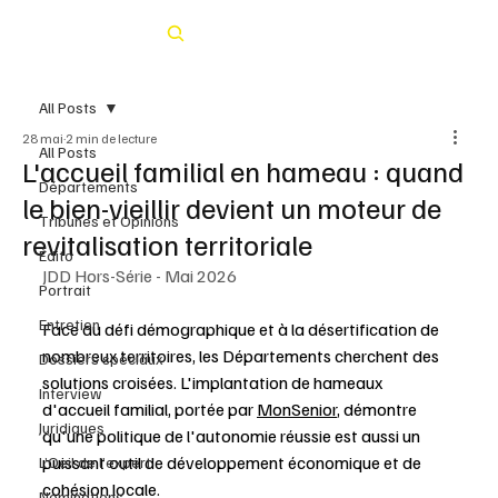
Rechercher
All Posts
28 mai
2 min de lecture
All Posts
L'accueil familial en hameau : quand
Départements
le bien-vieillir devient un moteur de
Tribunes et Opinions
revitalisation territoriale
Édito
JDD Hors-Série - Mai 2026
Portrait
Entretien
Face au défi démographique et à la désertification de 
nombreux territoires, les Départements cherchent des 
Dossiers spéciaux
solutions croisées. L'implantation de hameaux 
Interview
d'accueil familial, portée par 
MonSenior
, démontre 
Juridiques
qu'une politique de l'autonomie réussie est aussi un 
puissant outil de développement économique et de 
L’Oeil de l’expert
cohésion locale.
Nominations