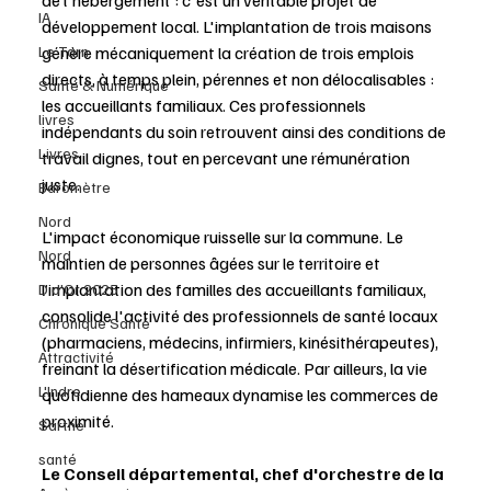
de l'hébergement : c'est un véritable projet de 
IA
développement local. L'implantation de trois maisons 
Le Tarn
génère mécaniquement la création de trois emplois 
directs, à temps plein, pérennes et non délocalisables : 
Santé & Numérique
les accueillants familiaux. Ces professionnels 
livres
indépendants du soin retrouvent ainsi des conditions de 
Livres
travail dignes, tout en percevant une rémunération 
juste.
Baromètre
Nord
L'impact économique ruisselle sur la commune. Le 
Nord
maintien de personnes âgées sur le territoire et 
l’implantation des familles des accueillants familiaux, 
D d'Or 2025
consolide l'activité des professionnels de santé locaux 
Chronique Santé
(pharmaciens, médecins, infirmiers, kinésithérapeutes), 
Attractivité
freinant la désertification médicale. Par ailleurs, la vie 
L'Indre
quotidienne des hameaux dynamise les commerces de 
proximité. 
Sarthe
santé
Le Conseil départemental, chef d'orchestre de la 