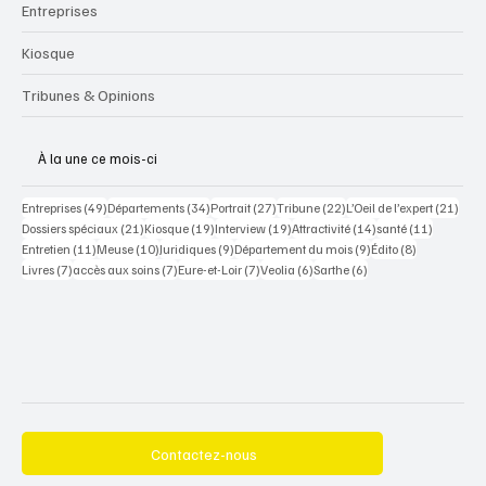
Entreprises
Kiosque
Tribunes & Opinions
À la une ce mois-ci
49 posts
34 posts
27 posts
22 posts
21 po
Entreprises
(49)
Départements
(34)
Portrait
(27)
Tribune
(22)
L’Oeil de l’expert
(21)
21 posts
19 posts
19 posts
14 posts
11 posts
Dossiers spéciaux
(21)
Kiosque
(19)
Interview
(19)
Attractivité
(14)
santé
(11)
11 posts
10 posts
9 posts
9 posts
8 posts
Entretien
(11)
Meuse
(10)
Juridiques
(9)
Département du mois
(9)
Édito
(8)
7 posts
7 posts
7 posts
6 posts
6 posts
Livres
(7)
accès aux soins
(7)
Eure-et-Loir
(7)
Veolia
(6)
Sarthe
(6)
Contactez-nous