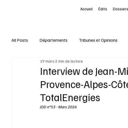
Accueil
Édito
Dossiers
All Posts
Départements
Tribunes et Opinions
19 mars
2 min de lecture
Nominations
Entreprises
Marketing Territori
Interview de Jean-Mi
Provence-Alpes-Côte
interview
À la une des Départements
Le Pet
TotalEnergies
JDD n°53 - Mars 2026 
Livres
Baromètre