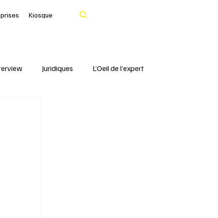
Rechercher
eprises
Kiosque
terview
Juridiques
L’Oeil de l’expert
Portrait
IFBLF
Coq d'Or - IFBLF
Cher
IA
Le Tarn
Santé & Numérique
livres