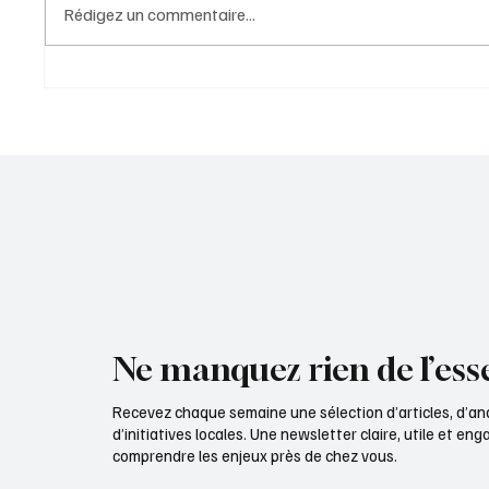
Rédigez un commentaire...
Parcours de soins : Au-delà du
Une li
médicament, la valeur
territo
sociétale au cœur de
rappor
l’engagement de Roche
Ne manquez rien de l’esse
Recevez chaque semaine une sélection d’articles, d’an
d’initiatives locales. Une newsletter claire, utile et e
comprendre les enjeux près de chez vous.