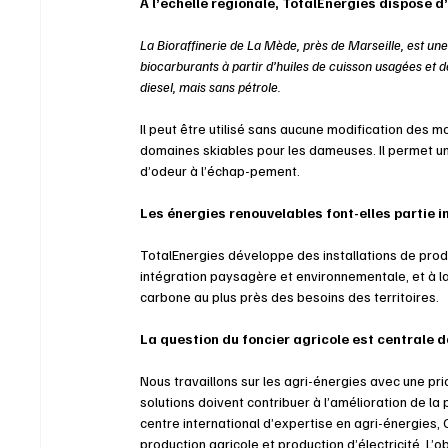
À l’échelle régionale, TotalEnergies dispose d
La Bioraffinerie de La Mède, près de Marseille, est un
biocarburants à partir d’huiles de cuisson usagées et 
diesel, mais sans pétrole. 
Il peut être utilisé sans aucune modification des m
domaines skiables pour les dameuses. Il permet u
d’odeur à l’échap-pement. 
Les énergies renouvelables font-elles partie i
TotalEnergies développe des installations de product
intégration paysagère et environnementale, et à la
carbone au plus près des besoins des territoires.
La question du foncier agricole est centrale 
Nous travaillons sur les agri-énergies avec une prior
solutions doivent contribuer à l’amélioration de la
centre international d’expertise en agri-énergies,
production agricole et production d’électricité. L’ob