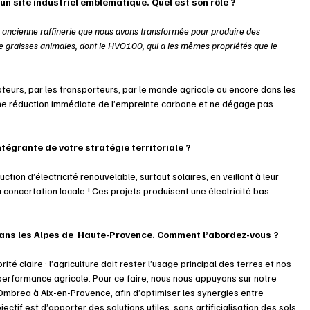
’un site industriel emblématique. Quel est son rôle ?
e ancienne raffinerie que nous avons transformée pour produire des 
de graisses animales, dont le HVO100, qui a les mêmes propriétés que le 
oteurs, par les transporteurs, par le monde agricole ou encore dans les 
ne réduction immédiate de l’empreinte carbone et ne dégage pas 
ntégrante de votre stratégie territoriale ?
ion d’électricité renouvelable, surtout solaires, en veillant à leur 
 concertation locale ! Ces projets produisent une électricité bas 
dans les Alpes de  Haute-Provence. Comment l’abordez-vous ?
ité claire : l’agriculture doit rester l’usage principal des terres et nos 
 performance agricole. Pour ce faire, nous nous appuyons sur notre 
 Ombrea à Aix-en-Provence, afin d’optimiser les synergies entre 
jectif est d’apporter des solutions utiles, sans artificialisation des sols.