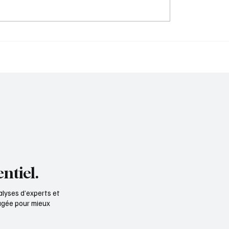
cence de marque
Orange déploie le num
riale est un média qui
au cœur des territoires
te
meusiens
ntiel.
alyses d’experts et
ngagée pour mieux