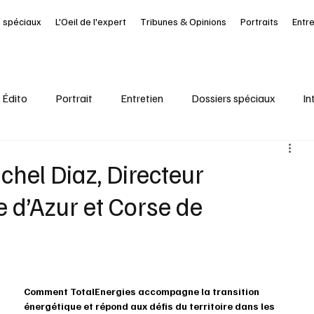
 spéciaux
L'Oeil de l'expert
Tribunes & Opinions
Portraits
Entr
Édito
Portrait
Entretien
Dossiers spéciaux
In
al
Ressources Humaines
Article à la UNE
Kiosque
chel Diaz, Directeur
 d’Azur et Corse de
it Journal des Départements
Seine-Maritime
santé
Comment TotalEnergies accompagne la transition 
énergétique et répond aux défis du territoire dans les 