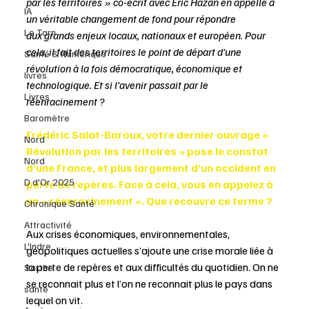
par les territoires » co-écrit avec Éric Hazan en appelle à 
IA
un véritable changement de fond pour répondre 
Le Tarn
aux grands enjeux locaux, nationaux et européen. Pour 
cela, il fait des territoires le point de départ d’une 
Santé & Numérique
révolution à la fois démocratique, économique et 
livres
technologique. Et si l’avenir passait par le 
Livres
réenracinement ?
Baromètre
Frédéric Salat-Baroux, votre dernier ouvrage « 
Nord
Révolution par les territoires » pose le constat 
Nord
d’une France, et plus largement d’un occident en 
D d'Or 2025
perte de repères. Face à cela, vous en appelez à
un « réenracinement ». Que recouvre ce terme ?
Chronique Santé
Attractivité
Aux crises économiques, environnementales, 
L'Indre
géopolitiques actuelles s’ajoute une crise morale liée à 
la perte de repères et aux difficultés du quotidien. On ne 
Sarthe
se reconnait plus et l’on ne reconnait plus le pays dans 
santé
lequel on vit.