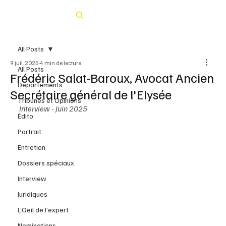
Rechercher
All Posts
9 juil. 2025
4 min de lecture
All Posts
Frédéric Salat-Baroux, Avocat Ancien
Départements
Secrétaire général de l'Elysée
Tribunes et Opinions
Interview - Juin 2025 
Édito
Portrait
Entretien
Dossiers spéciaux
Interview
Juridiques
L’Oeil de l’expert
Nominations