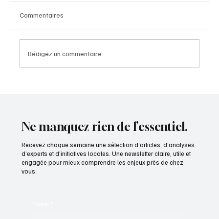
Commentaires
Rédigez un commentaire...
Pionnier de la télé-imagerie en France -
Vivien Thomson, Président et cofondateur
d’IMADIS Groupe
Ne manquez rien de l’essentiel.
Recevez chaque semaine une sélection d’articles, d’analyses
d’experts et d’initiatives locales. Une newsletter claire, utile et
engagée pour mieux comprendre les enjeux près de chez
vous.
Email
*