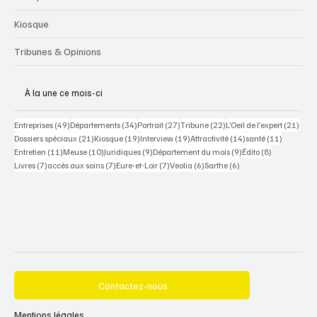
Kiosque
Tribunes & Opinions
À la une ce mois-ci
49 posts
34 posts
27 posts
22 posts
21 po
Entreprises
(49)
Départements
(34)
Portrait
(27)
Tribune
(22)
L’Oeil de l’expert
(21)
21 posts
19 posts
19 posts
14 posts
11 posts
Dossiers spéciaux
(21)
Kiosque
(19)
Interview
(19)
Attractivité
(14)
santé
(11)
11 posts
10 posts
9 posts
9 posts
8 posts
Entretien
(11)
Meuse
(10)
Juridiques
(9)
Département du mois
(9)
Édito
(8)
7 posts
7 posts
7 posts
6 posts
6 posts
Livres
(7)
accès aux soins
(7)
Eure-et-Loir
(7)
Veolia
(6)
Sarthe
(6)
Contactez-nous
Mentions légales