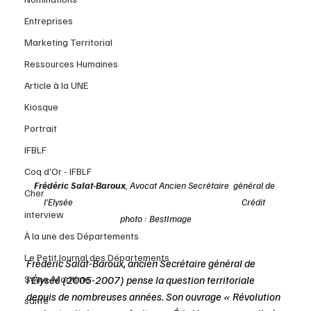
Entreprises
Marketing Territorial
Ressources Humaines
Article à la UNE
Kiosque
Portrait
IFBLF
Coq d'Or - IFBLF
Frédéric Salat-Baroux
, Avocat Ancien Secrétaire  général de 
Cher
l'Elysée                                                                                 Crédit 
interview
photo : BestImage
À la une des Départements
Le Petit Journal des Départements
Frédéric Salat-Baroux, ancien Secrétaire général de 
Seine-Maritime
l’Élysée (2005-2007) pense la question territoriale 
depuis de nombreuses années. Son ouvrage « Révolution 
santé