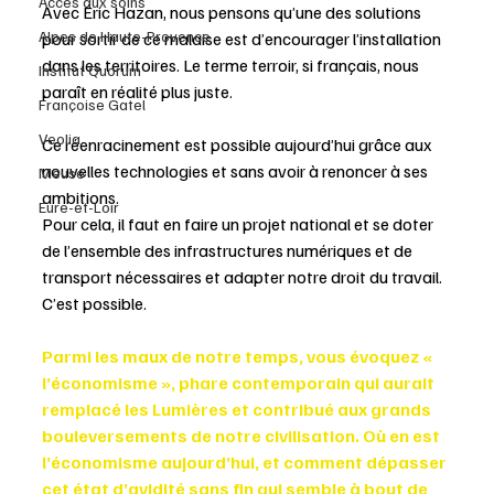
Accès aux soins
Avec Éric Hazan, nous pensons qu’une des solutions 
Alpes de Haute-Provence
pour sortir de ce malaise est d’encourager l’installation 
dans les territoires. Le terme terroir, si français, nous 
Institut Quorum
paraît en réalité plus juste.
Françoise Gatel
Veolia
Ce réenracinement est possible aujourd’hui grâce aux 
nouvelles technologies et sans avoir à renoncer à ses 
Meuse
ambitions.
Eure-et-Loir
Pour cela, il faut en faire un projet national et se doter 
de l’ensemble des infrastructures numériques et de 
transport nécessaires et adapter notre droit du travail.
C’est possible.
Parmi les maux de notre temps, vous évoquez « 
l’économisme », phare contemporain qui aurait 
remplacé les Lumières et contribué aux grands 
bouleversements de notre civilisation. Où en est 
l’économisme aujourd’hui, et comment dépasser 
cet état d’avidité sans fin qui semble à bout de 