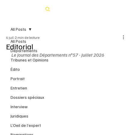
Rechercher
All Posts
6 juil.
2 min de lecture
All Posts
Editorial
Départements
Le Journal des Départements n°57 - Juillet 2026
Tribunes et Opinions
Édito
Portrait
Entretien
Dossiers spéciaux
Interview
Juridiques
L’Oeil de l’expert
Nominations