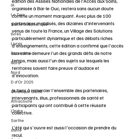
édition des Assises Nationales de l'Accès aux Soins, 
IA
organisée à Bar-le-Duc, restera sans aucun doute 
Le Tarn
comme un moment marquant. Avec plus de 100 
partenaires mobilisés, des dizaines d'intervenants 
Santé & Numérique
venus de toute la France, un Village des Solutions 
livres
particulièrement dynamique et des débats riches 
Livres
d'enseignements, cette édition a confirmé que l'accès 
aux soins demeure l'un des grands défis de notre 
Baromètre
temps, mais aussi l'un des sujets sur lesquels les 
Nord
territoires savent faire preuve d'audace et 
Nord
d'innovation. 
D d'Or 2025
Je tiens à remercier l'ensemble des partenaires, 
Chronique Santé
intervenants, élus, professionnels de santé et 
Attractivité
participants qui ont contribué à cette réussite 
L'Indre
collective. 
Sarthe
L'été qui s'ouvre est aussi l'occasion de prendre du 
santé
recul. 