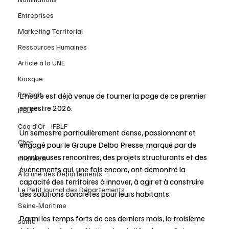
Entreprises
Marketing Territorial
Ressources Humaines
Article à la UNE
Kiosque
Portrait
L'heure est déjà venue de tourner la page de ce premier 
semestre 2026. 
IFBLF
Coq d'Or - IFBLF
Un semestre particulièrement dense, passionnant et 
Cher
engagé pour le Groupe Delbo Presse, marqué par de 
nombreuses rencontres, des projets structurants et des 
interview
événements qui, une fois encore, ont démontré la 
À la une des Départements
capacité des territoires à innover, à agir et à construire 
Le Petit Journal des Départements
des solutions concrètes pour leurs habitants. 
Seine-Maritime
Parmi les temps forts de ces derniers mois, la troisième 
santé