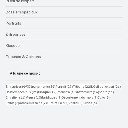
L'Oeil de l'expert
Dossiers spéciaux
Portraits
Entreprises
Kiosque
Tribunes & Opinions
À la une ce mois-ci
49 posts
34 posts
27 posts
22 posts
21 po
Entreprises
(49)
Départements
(34)
Portrait
(27)
Tribune
(22)
L’Oeil de l’expert
(21)
21 posts
19 posts
19 posts
14 posts
11 posts
Dossiers spéciaux
(21)
Kiosque
(19)
Interview
(19)
Attractivité
(14)
santé
(11)
11 posts
10 posts
9 posts
9 posts
8 posts
Entretien
(11)
Meuse
(10)
Juridiques
(9)
Département du mois
(9)
Édito
(8)
7 posts
7 posts
7 posts
6 posts
6 posts
Livres
(7)
accès aux soins
(7)
Eure-et-Loir
(7)
Veolia
(6)
Sarthe
(6)