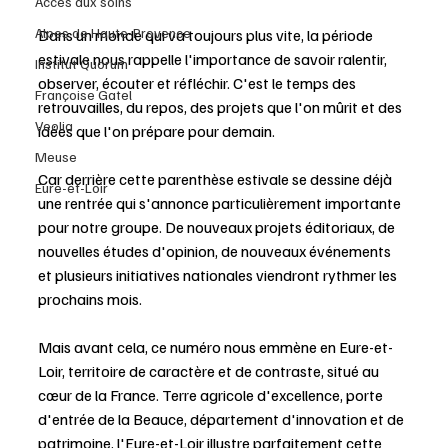
Accès aux soins
Alpes de Haute-Provence
Dans un monde qui va toujours plus vite, la période 
estivale nous rappelle l'importance de savoir ralentir, 
Institut Quorum
observer, écouter et réfléchir. C'est le temps des 
Françoise Gatel
retrouvailles, du repos, des projets que l'on mûrit et des 
Veolia
idées que l'on prépare pour demain. 
Meuse
Car derrière cette parenthèse estivale se dessine déjà 
Eure-et-Loir
une rentrée qui s'annonce particulièrement importante 
pour notre groupe. De nouveaux projets éditoriaux, de 
nouvelles études d'opinion, de nouveaux événements 
et plusieurs initiatives nationales viendront rythmer les 
prochains mois. 
Mais avant cela, ce numéro nous emmène en Eure-et-
Loir, territoire de caractère et de contraste, situé au 
cœur de la France. Terre agricole d'excellence, porte 
d'entrée de la Beauce, département d'innovation et de 
patrimoine, l'Eure-et-Loir illustre parfaitement cette 