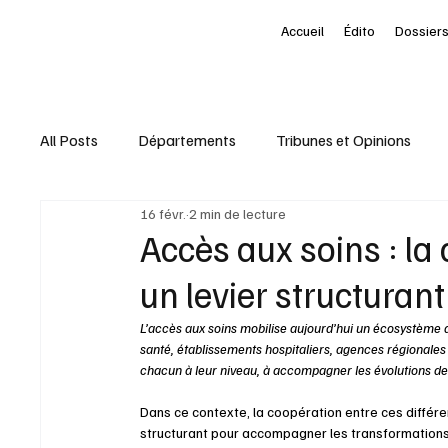
Accueil
Édito
Dossiers
All Posts
Départements
Tribunes et Opinions
16 févr.
2 min de lecture
Nominations
Entreprises
Marketing Territori
Accès aux soins : la
un levier structurant
interview
À la une des Départements
Le Pet
L’accès aux soins mobilise aujourd’hui un écosystème d’
santé, établissements hospitaliers, agences régionales
chacun à leur niveau, à accompagner les évolutions de 
Livres
Baromètre
Dans ce contexte, la coopération entre ces différ
structurant pour accompagner les transformations en