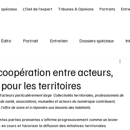
 spéciaux
L'Oeil de l'expert
Tribunes & Opinions
Portraits
Entr
Édito
Portrait
Entretien
Dossiers spéciaux
In
al
Ressources Humaines
Article à la UNE
Kiosque
 coopération entre acteurs,
 pour les territoires
it Journal des Départements
Seine-Maritime
santé
acteurs particulièrement large. Collectivités territoriales, professionnels de 
 de santé, associations, mutuelles et acteurs du numérique contribuent, 
l’offre de soins et à répondre aux besoins des habitants.
entes parties prenantes s’affirme progressivement comme un levier 
 cours et favoriser la diffusion des initiatives territoriales.