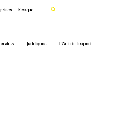
Rechercher
eprises
Kiosque
terview
Juridiques
L’Oeil de l’expert
Portrait
IFBLF
Coq d'Or - IFBLF
Cher
IA
Le Tarn
Santé & Numérique
livres