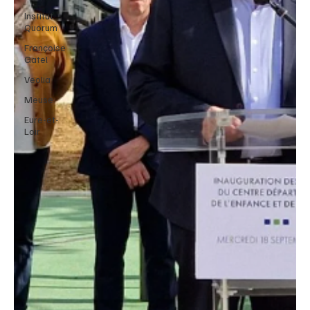
Institut
Quorum
Françoise
Gatel
Veolia
Meuse
Eure-et-
Loir