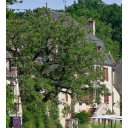
Portrait
Entretien
Dossiers
spéciaux
Interview
Juridiques
L’Oeil de
l’expert
Nominations
Entreprises
Marketing
Territorial
Ressources
Humaines
Article à la
UNE
Kiosque
Portrait