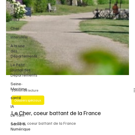
IFBLF
Coq d'Or -
IFBLF
Cher
interview
À la une
des
Départements
Le Petit
Journal des
Départements
Seine-
Maritime
santé
10 min de lecture
IA
Dossiers spéciaux
Le Tarn
Le Cher, coeur battant de la France
Santé &
Numérique
Le Cher, coeur battant de la France