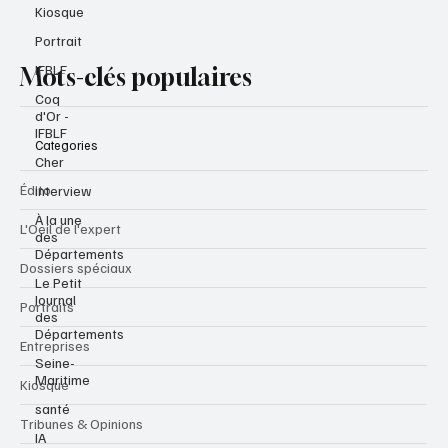
Kiosque
Portrait
IFBLF
Mots-clés populaires
Coq
d'Or -
IFBLF
Categories
Cher
Édito
interview
À la une
L'Oeil de l'expert
des
Départements
Dossiers spéciaux
Le Petit
Journal
Portraits
des
Départements
Entreprises
Seine-
Maritime
Kiosque
santé
Tribunes & Opinions
IA