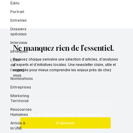
Édito
Portrait
Entretien
Dossiers
spéciaux
Interview
Ne manquez rien de l’essentiel.
Juridiques
Recevez chaque semaine une sélection d’articles, d’analyses
L’Oeil
de
d’experts et d’initiatives locales. Une newsletter claire, utile et
l’expert
engagée pour mieux comprendre les enjeux près de chez
vous.
Nominations
Entreprises
Email
*
Marketing
Territorial
Ressources
Humaines
Oui, je souhaite recevoir la newsletter.
Article à
S’abonner
la UNE