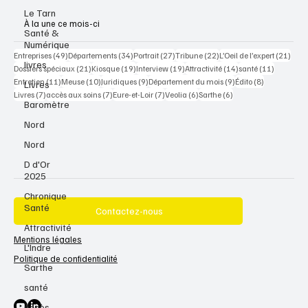
Le Tarn
À la une ce mois-ci
Santé &
Numérique
49 posts
34 posts
27 posts
22 posts
21 po
Entreprises
(49)
Départements
(34)
Portrait
(27)
Tribune
(22)
L’Oeil de l’expert
(21)
livres
21 posts
19 posts
19 posts
14 posts
11 posts
Dossiers spéciaux
(21)
Kiosque
(19)
Interview
(19)
Attractivité
(14)
santé
(11)
11 posts
10 posts
9 posts
9 posts
8 posts
Entretien
(11)
Meuse
(10)
Juridiques
(9)
Département du mois
(9)
Édito
(8)
Livres
7 posts
7 posts
7 posts
6 posts
6 posts
Livres
(7)
accès aux soins
(7)
Eure-et-Loir
(7)
Veolia
(6)
Sarthe
(6)
Baromètre
Nord
Nord
D d'Or
2025
Chronique
Santé
Contactez-nous
Attractivité
Mentions légales
L'Indre
Politique de confidentialité
Sarthe
santé
Accès