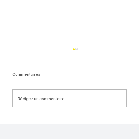
Commentaires
Rédigez un commentaire...
A154 : une perspective nouvelle pour l'Eure-
et-Loir