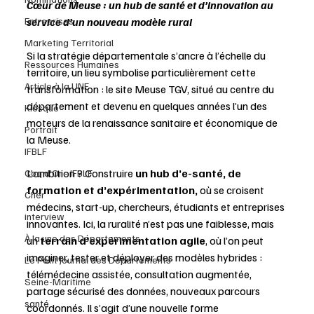
Cœur de Meuse : un hub de santé et d’innovation au 
Entreprises
service d’un nouveau modèle rural 
Marketing Territorial
Si la stratégie départementale s’ancre à l’échelle du 
Ressources Humaines
territoire, un lieu symbolise particulièrement cette 
Article à la UNE
transformation : le site Meuse TGV, situé au centre du 
département et devenu en quelques années l’un des 
Kiosque
moteurs de la renaissance sanitaire et économique de 
Portrait
la Meuse.
IFBLF
L’ambition ? Construire 
un hub d’e-santé, de 
Coq d'Or - IFBLF
formation et d’expérimentation,
 où se croisent 
Cher
médecins, start-up, chercheurs, étudiants et entreprises 
interview
innovantes. Ici, la ruralité n’est pas une faiblesse, mais 
À la une des Départements
un 
terrain d’expérimentation agile
, où l’on peut 
imaginer, tester et déployer des modèles hybrides : 
Le Petit Journal des Départements
télémédecine assistée, consultation augmentée, 
Seine-Maritime
partage sécurisé des données, nouveaux parcours 
santé
coordonnés. Il s’agit d’une nouvelle forme 