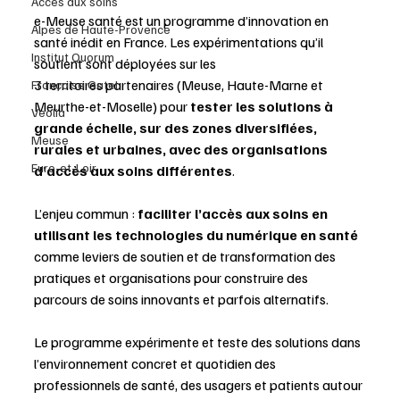
Accès aux soins
e-Meuse santé est un programme d’innovation en 
Alpes de Haute-Provence
santé inédit en France. Les expérimentations qu’il 
Institut Quorum
soutient sont déployées sur les 
3 territoires partenaires (Meuse, Haute-Marne et 
Françoise Gatel
Meurthe-et-Moselle) pour
 tester les solutions à 
Veolia
grande échelle, sur des zones diversifiées, 
Meuse
rurales et urbaines, avec des organisations 
Eure-et-Loir
d’accès aux soins différentes
.
L’enjeu commun : 
faciliter l’accès aux soins en 
utilisant les technologies du numérique en santé 
comme leviers de soutien et de transformation des 
pratiques et organisations
pour construire des 
parcours de soins innovants et parfois alternatifs.
Le programme expérimente et teste des solutions dans 
l’environnement concret et quotidien des 
professionnels de santé, des usagers et patients autour 