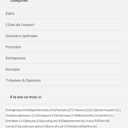
Categories
Édito
L'Oeil de l'expert
Dossiers spéciaux
Portraits
Entreprises
Kiosque
Tribunes & Opinions
À la une ce mois-ci
49 posts
34 posts
27 posts
22 posts
21 po
Entreprises
(49)
Départements
(34)
Portrait
(27)
Tribune
(22)
L’Oeil de l’expert
(21)
21 posts
19 posts
19 posts
14 posts
11 posts
Dossiers spéciaux
(21)
Kiosque
(19)
Interview
(19)
Attractivité
(14)
santé
(11)
11 posts
10 posts
9 posts
9 posts
8 posts
Entretien
(11)
Meuse
(10)
Juridiques
(9)
Département du mois
(9)
Édito
(8)
7 posts
7 posts
7 posts
6 posts
6 posts
Livres
(7)
accès aux soins
(7)
Eure-et-Loir
(7)
Veolia
(6)
Sarthe
(6)