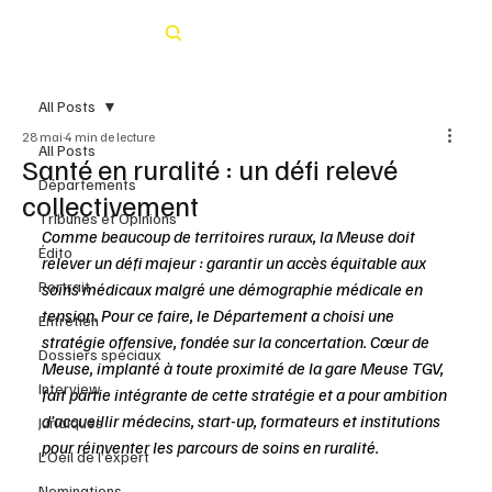
Rechercher
All Posts
28 mai
4 min de lecture
All Posts
Santé en ruralité : un défi relevé
Départements
collectivement
Tribunes et Opinions
Comme beaucoup de territoires ruraux, la Meuse doit 
Édito
relever un défi majeur : garantir un accès équitable aux 
Portrait
soins médicaux malgré une démographie médicale en 
tension. Pour ce faire, le Département a choisi une 
Entretien
stratégie offensive, fondée sur la concertation. Cœur de 
Dossiers spéciaux
Meuse, implanté à toute proximité de la gare Meuse TGV, 
Interview
fait partie intégrante de cette stratégie et a pour ambition 
d’accueillir médecins, start-up, formateurs et institutions 
Juridiques
pour réinventer les parcours de soins en ruralité.
L’Oeil de l’expert
Nominations