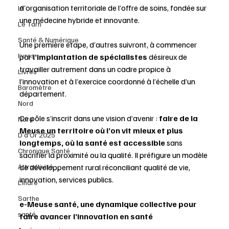
d’organisation territoriale de l’offre de soins, fondée sur 
IA
une médecine hybride et innovante.
Le Tarn
Santé & Numérique
Une première étape, d’autres suivront, à commencer 
livres
par 
l’implantation de
spécialistes
 désireux de 
travailler autrement dans un cadre propice à 
Livres
l’innovation et à l’exercice coordonné à l’échelle d’un 
Baromètre
département.
Nord
Ce pôle s’inscrit dans une vision d’avenir : 
faire de la 
Nord
Meuse un territoire où l’on vit mieux et plus 
D d'Or 2025
longtemps, où la santé est accessible
 sans 
Chronique Santé
sacrifier la proximité ou la qualité. Il préfigure un modèle 
Attractivité
de développement rural réconciliant qualité de vie, 
innovation, services publics.
L'Indre
Sarthe
e-Meuse santé, une dynamique collective pour 
santé
faire avancer l’innovation en santé