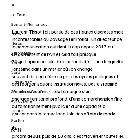
IA
Le Tarn
Santé & Numérique
Laurent Tissot fait partie de ces figures discrètes mais 
livres
incontestables du paysage territorial : un directeur de 
Livres
la communication qui tient le cap depuis 2017 au 
Baromètre
Département de l’Ain et cela fait presque 
30 qu’il opère au sein de la collectivité — une longévité 
Nord
rarissime dans un métier où l’on change 
Nord
souvent de périmètre au gré des cycles politiques et 
D d'Or 2025
des réorganisations institutionnelles. Cette stabilité 
n’a rien de routinier : elle témoigne d’un 
Chronique Santé
ancrage territorial profond, d’une compréhension fine 
Attractivité
du fonctionnement public et d’une capacité à 
L'Indre
penser dans le temps long, loin des effets de mode.
Sarthe
Être 
santé
dircom depuis plus de 10 ans, c’est traverser toutes les 