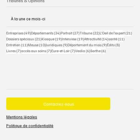
Tribunes & Opinions
À la une ce mois-ci
49 posts
34 posts
27 posts
22 posts
21 po
Entreprises
(49)
Départements
(34)
Portrait
(27)
Tribune
(22)
L’Oeil de l’expert
(21)
21 posts
19 posts
19 posts
14 posts
11 posts
Dossiers spéciaux
(21)
Kiosque
(19)
Interview
(19)
Attractivité
(14)
santé
(11)
11 posts
10 posts
9 posts
9 posts
8 posts
Entretien
(11)
Meuse
(10)
Juridiques
(9)
Département du mois
(9)
Édito
(8)
7 posts
7 posts
7 posts
6 posts
6 posts
Livres
(7)
accès aux soins
(7)
Eure-et-Loir
(7)
Veolia
(6)
Sarthe
(6)
Contactez-nous
Mentions légales
Politique de confidentialité