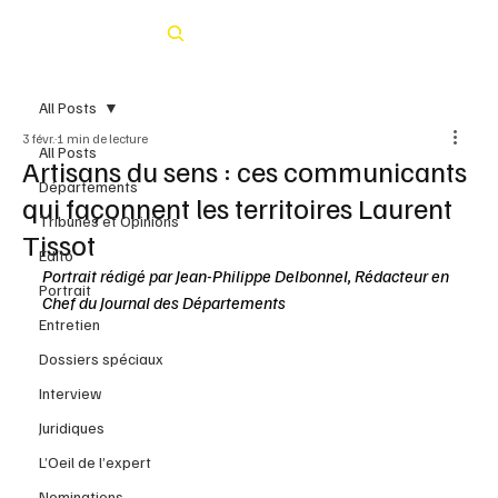
Rechercher
All Posts
3 févr.
1 min de lecture
All Posts
Artisans du sens : ces communicants
Départements
qui façonnent les territoires Laurent
Tribunes et Opinions
Tissot
Édito
Portrait rédigé par Jean-Philippe Delbonnel, Rédacteur en 
Portrait
Chef du Journal des Départements
Entretien
Dossiers spéciaux
Interview
Juridiques
L’Oeil de l’expert
Nominations