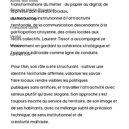
Accès aux soins
transformations du métier : du papier au digital, de 
Alpes de Haute-Provence
la presse aux réseaux sociaux, 
du marketing institutionnel à l’attractivité 
Institut Quorum
territoriale, de la communication descendante à la 
Françoise Gatel
participation citoyenne, des crises locales aux 
Veolia
récits collectifs. Laurent Tissot a accompagné ce 
Meuse
mouvement en gardant la cohérence stratégique et 
l’exigence éditoriale comme ligne de conduite.
Eure-et-Loir
Pour l’Ain, son rôle a été structurant : cultiver une 
identité territoriale affirmée, valoriser les savoir-
faire locaux, rendre visibles les politiques 
publiques sans artifices, et travailler l’attractivité avec 
sérieux plutôt qu’avec slogans. Son approche s’est 
toujours inscrite au service du territoire, de son image et 
de ses habitants, avec ce mélange subtil de précision 
technique, de sens institutionnel et de 
créativité maîtrisée.