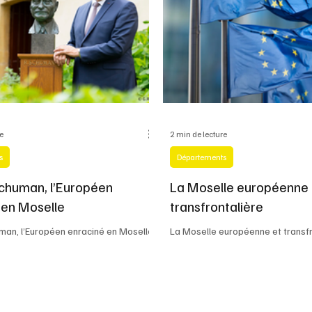
re
2 min de lecture
s
Départements
chuman, l’Européen
La Moselle européenne 
 en Moselle
transfrontalière
man, l’Européen enraciné en Moselle
La Moselle européenne et transfr