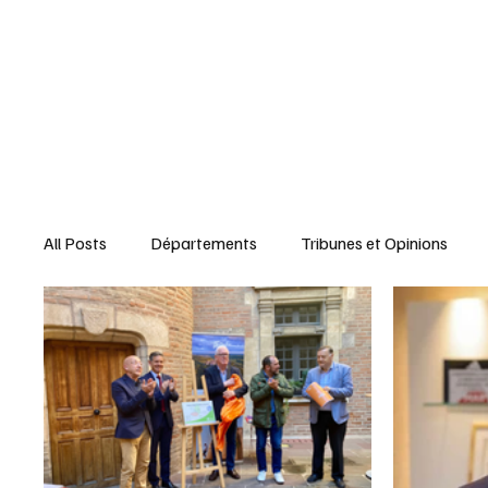
Accueil
Édito
Dossiers
All Posts
Départements
Tribunes et Opinions
Nominations
Entreprises
Marketing Territori
interview
À la une des Départements
Le Pet