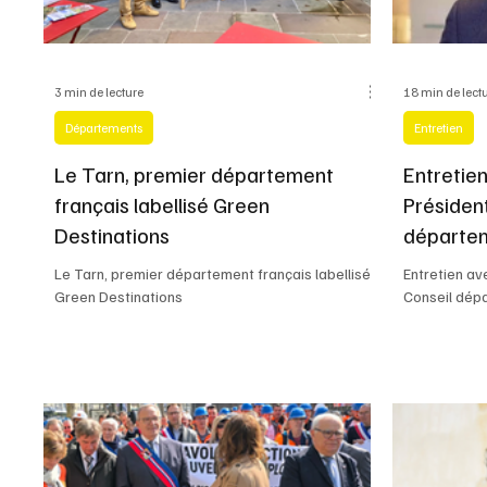
Livres
Baromètre
3 min de lecture
18 min de lect
Départements
Entretien
Le Tarn, premier département
Entretie
français labellisé Green
Présiden
Destinations
départem
Le Tarn, premier département français labellisé
Entretien a
Green Destinations
Conseil dép