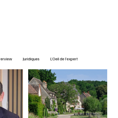
Rechercher
eprises
Kiosque
terview
Juridiques
L’Oeil de l’expert
Portrait
IFBLF
Coq d'Or - IFBLF
Cher
IA
Le Tarn
Santé & Numérique
livres