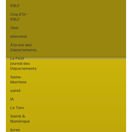
IFBLF
Coq d'Or -
IFBLF
Cher
interview
À la une des
Départements
Le Petit
Journal des
Départements
Seine-
Maritime
santé
IA
Le Tarn
Santé &
Numérique
livres