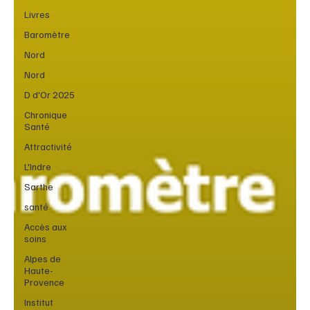
Livres
Baromètre
Nord
Nord
D d'Or 2025
Chronique
Santé
Attractivité
L'Indre
Sarthe
santé
Accès aux
soins
Alpes de
Haute-
Provence
Institut