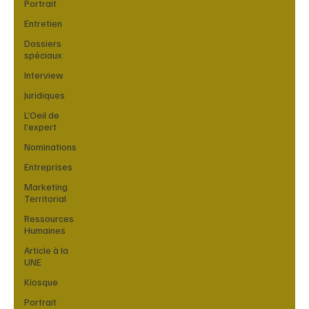
Portrait
Entretien
Dossiers
spéciaux
Interview
Juridiques
L’Oeil de
l’expert
Nominations
Entreprises
Marketing
Territorial
Ressources
Humaines
Article à la
UNE
Kiosque
Portrait