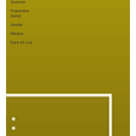
Quorum
Françoise
Gatel
Veolia
Meuse
Eure-et-Loir