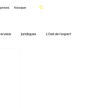
Rechercher
eprises
Kiosque
terview
Juridiques
L’Oeil de l’expert
Portrait
IFBLF
Coq d'Or - IFBLF
Cher
IA
Le Tarn
Santé & Numérique
livres