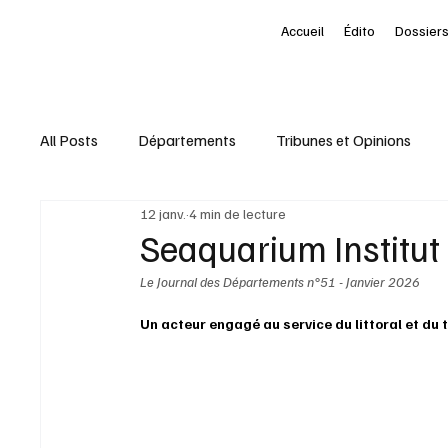
Accueil
Édito
Dossiers
All Posts
Départements
Tribunes et Opinions
12 janv.
4 min de lecture
Nominations
Entreprises
Marketing Territori
Seaquarium Institut
Le Journal des Départements n°51 - Janvier 2026
interview
À la une des Départements
Le Pet
Un acteur engagé au service du littoral et du 
Livres
Baromètre