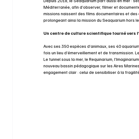
Depuis 2018, le Seaquarium part aussi en mer : se
Méditerranée, afin d’observer, filmer et documente
missions naissent des films documentaires et des 
prolongeant ainsi la mission du Seaquarium hors le
Un centre de culture scientifique tourné vers l
Avec ses 350 espèces d’animaux, ses 40 aquariums et
fois un lieu d’émerveillement et de transmission.
Le tunnel sous la mer, le Requinarium, l’Imaginarium,
nouveau bassin pédagogique sur les Aires Marines
engagement clair : celui de sensibiliser à la fragil