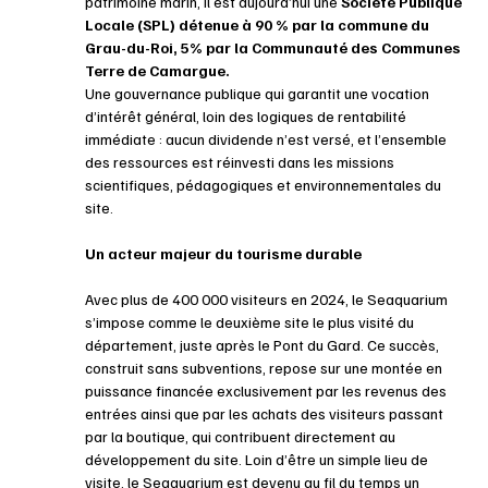
patrimoine marin, il est aujourd’hui une 
Société Publique 
Locale (SPL) détenue à 90 % par la commune du 
Grau-du-Roi, 5% par la Communauté des Communes 
Terre de Camargue.
Une gouvernance publique qui garantit une vocation 
d’intérêt général, loin des logiques de rentabilité 
immédiate : aucun dividende n’est versé, et l’ensemble 
des ressources est réinvesti dans les missions 
scientifiques, pédagogiques et environnementales du 
site.
Un acteur majeur du tourisme durable
Avec plus de 400 000 visiteurs en 2024, le Seaquarium 
s’impose comme le deuxième site le plus visité du 
département, juste après le Pont du Gard. Ce succès, 
construit sans subventions, repose sur une montée en 
puissance financée exclusivement par les revenus des 
entrées ainsi que par les achats des visiteurs passant 
par la boutique, qui contribuent directement au 
développement du site. Loin d’être un simple lieu de 
visite, le Seaquarium est devenu au fil du temps un 