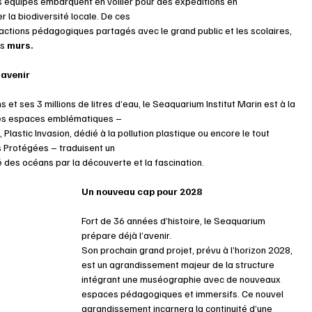
s équipes embarquent en voilier pour des expéditions en 
r la biodiversité locale. De ces
actions pédagogiques partagés avec le grand public et les scolaires, 
s 
murs.
’avenir
 ses 3 millions de litres d’eau, le Seaquarium Institut Marin est à la 
 Les espaces emblématiques –
 Plastic Invasion, dédié à la pollution plastique ou encore le tout 
 Protégées – traduisent un
ité des océans par la découverte et la fascination.
Un nouveau cap pour 2028
Fort de 36 années d’histoire, le Seaquarium 
prépare déjà l’avenir.
Son prochain grand projet, prévu à l’horizon 2028, 
est un agrandissement majeur de la structure 
intégrant une muséographie avec de nouveaux 
espaces pédagogiques et immersifs. Ce nouvel
agrandissement incarnera la continuité d’une 