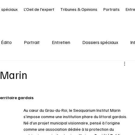
 spéciaux
L'Oeil de l'expert
Tribunes & Opinions
Portraits
Entr
Édito
Portrait
Entretien
Dossiers spéciaux
In
al
Ressources Humaines
Article à la UNE
Kiosque
 Marin
it Journal des Départements
Seine-Maritime
santé
territoire gardois
Au cœur du Grau-du-Roi, le Seaquarium Institut Marin 
s’impose comme une institution phare du littoral gardois. 
Né d’un projet municipal visionnaire, pensé à l’origine 
comme une association dédiée à la protection du 