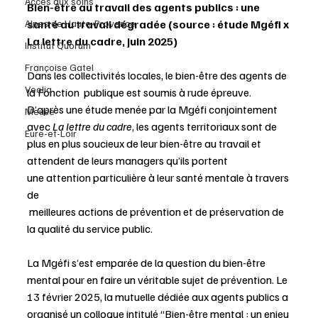
Accès aux soins
Bien-être au travail des agents publics : une 
Alpes de Haute-Provence
santé au travail dégradée (source : étude Mgéfi x 
La lettre du cadre, juin 2025)
Institut Quorum
Françoise Gatel
Dans les collectivités locales, le bien-être des agents de 
Veolia
la Fonction  publique est soumis à rude épreuve. 
D’après une étude menée par la Mgéfi conjointement 
Meuse
avec 
La lettre du cadre
, les agents territoriaux sont de 
Eure-et-Loir
plus en plus soucieux de leur bien-être au travail et 
attendent de leurs managers qu’ils portent 
une attention particulière à leur santé mentale à travers 
de 
 meilleures actions de prévention et de préservation de 
la qualité du service public.
La Mgéfi s’est emparée de la question du bien-être 
mental pour en faire un véritable sujet de prévention. Le 
13 février 2025, la mutuelle dédiée aux agents publics a 
organisé un colloque intitulé “Bien-être mental : un enjeu 