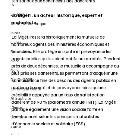
territoriaux aux bénéficient des adhérents. 
IA
Le Tarn
La Mgéfi : un acteur historique, expert et 
mutualiste
Santé & Numérique
livres
La Mgéfi restera historiquement la mutuelle de 
Livres
nombreux agents des ministères économiques et 
financiers. Elle protège en santé et prévoyance les 
Baromètre
agents publics qu’ils soient actifs ou retraités. Pendant 
Nord
près de deux décennies, la mutuelle a accompagné au 
Nord
plus près ses adhérents, lui permettant d’acquérir une 
D d'Or 2025
connaissance fine des besoins des agents publics en 
matière de santé et de prévoyance ainsi qu’une 
Chronique Santé
crédibilité appuyée par un taux de satisfaction 
Attractivité
adhérent de 90 % (baromètre annuel INIT). La Mgéfi 
L'Indre
partage également une vision sociale forte en 
fonctionnant selon les principes mutualistes 
Sarthe
d’économie sociale et solidaire (ESS). 
santé