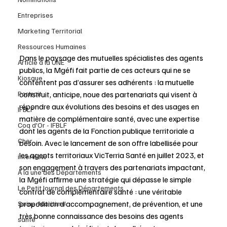
Entreprises
Marketing Territorial
Ressources Humaines
Dans le paysage des mutuelles spécialistes des agents 
Article à la UNE
publics, la Mgéfi fait partie de ces acteurs qui ne se 
Kiosque
contentent pas d’assurer ses adhérents : la mutuelle 
Portrait
construit, anticipe, noue des partenariats qui visent à 
répondre aux évolutions des besoins et des usages en 
IFBLF
matière de complémentaire santé, avec une expertise 
Coq d'Or - IFBLF
dont les agents de la Fonction publique territoriale a 
Cher
besoin. Avec le lancement de son offre labellisée pour 
les agents territoriaux VicTerria Santé en juillet 2023, et 
interview
son engagement à travers des partenariats impactant, 
À la une des Départements
la Mgéfi affirme une stratégie qui dépasse le simple 
Le Petit Journal des Départements
contrat de complémentaire santé : une véritable 
proposition d’accompagnement, de prévention, et une 
Seine-Maritime
très bonne connaissance des besoins des agents 
santé