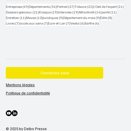
49 posts
34 posts
27 posts
22 posts
21 po
Entreprises
(49)
Départements
(34)
Portrait
(27)
Tribune
(22)
L’Oeil de l’expert
(21)
21 posts
19 posts
19 posts
14 posts
11 posts
Dossiers spéciaux
(21)
Kiosque
(19)
Interview
(19)
Attractivité
(14)
santé
(11)
11 posts
10 posts
9 posts
9 posts
8 posts
Entretien
(11)
Meuse
(10)
Juridiques
(9)
Département du mois
(9)
Édito
(8)
7 posts
7 posts
7 posts
6 posts
6 posts
Livres
(7)
accès aux soins
(7)
Eure-et-Loir
(7)
Veolia
(6)
Sarthe
(6)
Contactez-nous
Mentions légales
Politique de confidentialité
© 2025 by Delbo Presse