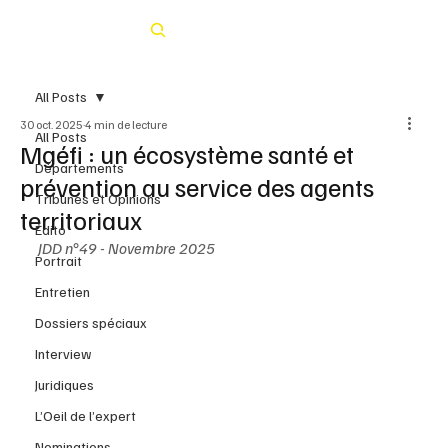
Rechercher
All Posts
30 oct. 2025
4 min de lecture
All Posts
Mgéfi : un écosystème santé et
Départements
prévention au service des agents
Tribunes et Opinions
territoriaux
Édito
JDD n°49 - Novembre 2025 
Portrait
Entretien
Dossiers spéciaux
Interview
Juridiques
L’Oeil de l’expert
Nominations