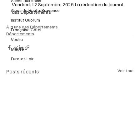
Accès aux soins
Vendredi 12 Septembre 2025 La rédaction du Journal 
Alpes de Haute-Provence
des Départements 
Institut Quorum
À la une des Départements
Françoise Gatel
Départements
Veolia
Meuse
Eure-et-Loir
Posts récents
Voir tout