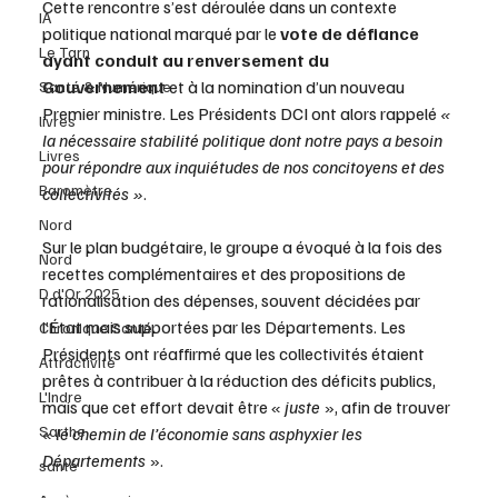
Cette rencontre s’est déroulée dans un contexte 
IA
politique national marqué par le 
vote de défiance 
Le Tarn
ayant conduit au renversement du 
Gouvernement
 et à la nomination d’un nouveau 
Santé & Numérique
Premier ministre. Les Présidents DCI ont alors rappelé 
« 
livres
la nécessaire stabilité politique dont notre pays a besoin 
Livres
pour répondre aux inquiétudes de nos concitoyens et des 
Baromètre
collectivités »
.
Nord
Sur le plan budgétaire, le groupe a évoqué à la fois des 
Nord
recettes complémentaires et des propositions de 
D d'Or 2025
rationalisation des dépenses, souvent décidées par 
l’État mais supportées par les Départements. Les 
Chronique Santé
Présidents ont réaffirmé que les collectivités étaient 
Attractivité
prêtes à contribuer à la réduction des déficits publics, 
L'Indre
mais que cet effort devait être « 
juste
 », afin de trouver 
Sarthe
« 
le chemin de l’économie sans asphyxier les 
Départements 
».
santé