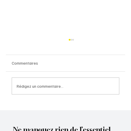
Commentaires
Rédigez un commentaire...
A154 : une perspective nouvelle pour l'Eure-
et-Loir
Ne manquez rien de l’essentiel.