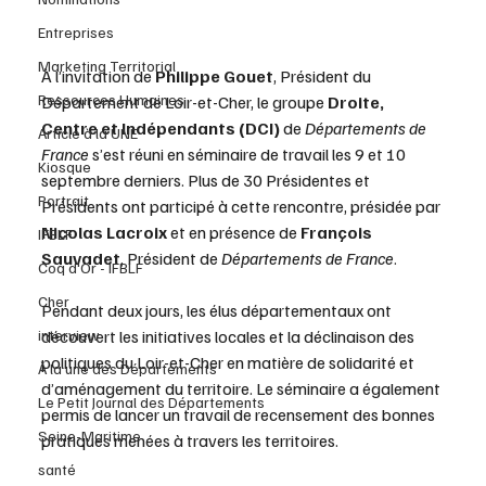
Entreprises
Marketing Territorial
À l’invitation de 
Philippe Gouet
, Président du 
Ressources Humaines
Département de Loir-et-Cher, le groupe 
Droite, 
Centre et Indépendants (DCI)
 de 
Départements de 
Article à la UNE
France
 s’est réuni en séminaire de travail les 9 et 10 
Kiosque
septembre derniers. Plus de 30 Présidentes et 
Portrait
Présidents ont participé à cette rencontre, présidée par 
Nicolas Lacroix
 et en présence de 
François 
IFBLF
Sauvadet
, Président de 
Départements de France
.
Coq d'Or - IFBLF
Cher
Pendant deux jours, les élus départementaux ont 
interview
découvert les initiatives locales et la déclinaison des 
politiques du Loir-et-Cher en matière de solidarité et 
À la une des Départements
d’aménagement du territoire. Le séminaire a également 
Le Petit Journal des Départements
permis de lancer un travail de recensement des bonnes 
Seine-Maritime
pratiques menées à travers les territoires.
santé