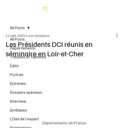
Rechercher
All Posts
12 sept. 2025
1 min de lecture
All Posts
Les Présidents DCI réunis en
Départements
séminaire en Loir-et-Cher
Tribunes et Opinions
Édito
Portrait
Entretien
Dossiers spéciaux
Interview
Juridiques
L’Oeil de l’expert
Départements de France
Nominations