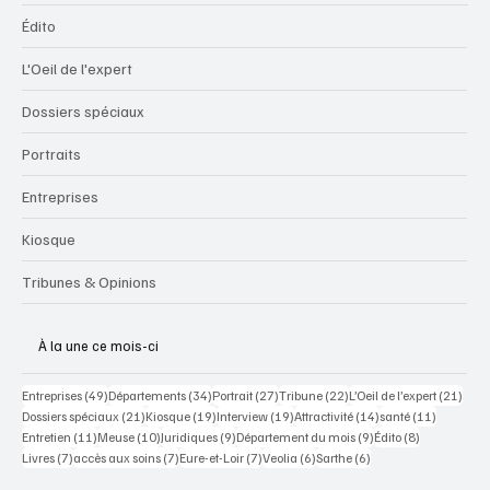
Édito
L'Oeil de l'expert
Dossiers spéciaux
Portraits
Entreprises
Kiosque
Tribunes & Opinions
À la une ce mois-ci
49 posts
34 posts
27 posts
22 posts
21 po
Entreprises
(49)
Départements
(34)
Portrait
(27)
Tribune
(22)
L’Oeil de l’expert
(21)
21 posts
19 posts
19 posts
14 posts
11 posts
Dossiers spéciaux
(21)
Kiosque
(19)
Interview
(19)
Attractivité
(14)
santé
(11)
11 posts
10 posts
9 posts
9 posts
8 posts
Entretien
(11)
Meuse
(10)
Juridiques
(9)
Département du mois
(9)
Édito
(8)
7 posts
7 posts
7 posts
6 posts
6 posts
Livres
(7)
accès aux soins
(7)
Eure-et-Loir
(7)
Veolia
(6)
Sarthe
(6)