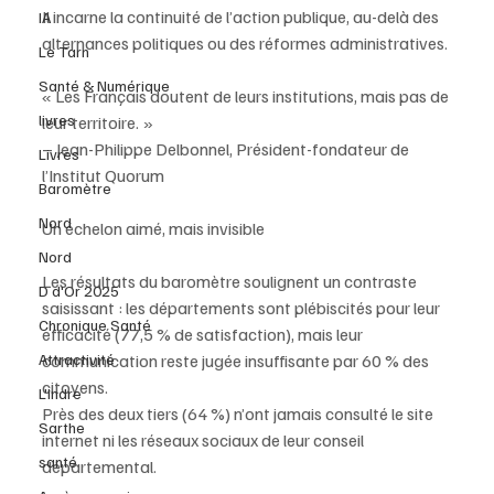
Il incarne la continuité de l’action publique, au-delà des 
IA
alternances politiques ou des réformes administratives.
Le Tarn
Santé & Numérique
« Les Français doutent de leurs institutions, mais pas de 
livres
leur territoire. »
– Jean-Philippe Delbonnel, Président-fondateur de 
Livres
l’Institut Quorum
Baromètre
Nord
Un échelon aimé, mais invisible
Nord
Les résultats du baromètre soulignent un contraste 
D d'Or 2025
saisissant : les départements sont plébiscités pour leur 
Chronique Santé
efficacité (77,5 % de satisfaction), mais leur 
Attractivité
communication reste jugée insuffisante par 60 % des 
citoyens.
L'Indre
Près des deux tiers (64 %) n’ont jamais consulté le site 
Sarthe
internet ni les réseaux sociaux de leur conseil 
santé
départemental.