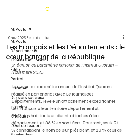
Rechercher
All Posts
10 nov. 2025
3 min de lecture
All Posts
Les Français et les Départements : le
Départements
cœur battant de la République
Tribunes et Opinions
3ᵉ édition du Baromètre national de l’Institut Quorum – 
Édito
Novembre 2025
Portrait
Le nouveau baromètre annuel de l’Institut Quorum, 
Entretien
réalisé en partenariat avec Le Journal des 
Dossiers spéciaux
Départements, révèle un attachement exceptionnel 
Interview
des Français à leur territoire départemental.
89 % des habitants se disent attachés à leur 
Juridiques
département, et 86 % en sont fiers. Pourtant, seuls 31 
L’Oeil de l’expert
% connaissent le nom de leur président, et 28 % celui de 
Nominations