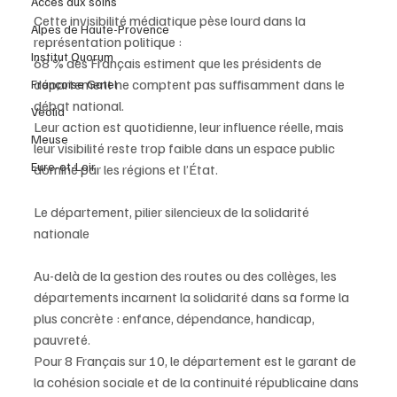
Accès aux soins
Cette invisibilité médiatique pèse lourd dans la 
Alpes de Haute-Provence
représentation politique :
Institut Quorum
68 % des Français estiment que les présidents de 
département ne comptent pas suffisamment dans le 
Françoise Gatel
débat national.
Veolia
Leur action est quotidienne, leur influence réelle, mais 
Meuse
leur visibilité reste trop faible dans un espace public 
Eure-et-Loir
dominé par les régions et l’État.
Le département, pilier silencieux de la solidarité 
nationale
Au-delà de la gestion des routes ou des collèges, les 
départements incarnent la solidarité dans sa forme la 
plus concrète : enfance, dépendance, handicap, 
pauvreté.
Pour 8 Français sur 10, le département est le garant de 
la cohésion sociale et de la continuité républicaine dans 