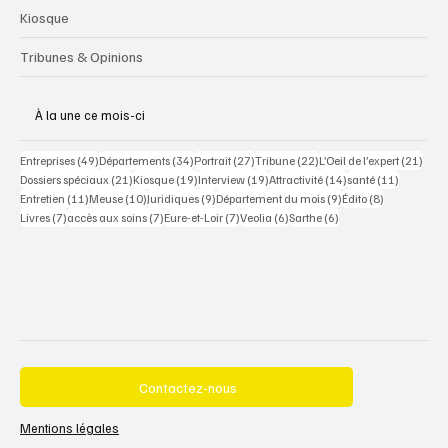
Kiosque
Tribunes & Opinions
À la une ce mois-ci
49 posts
34 posts
27 posts
22 posts
21 po
Entreprises
(49)
Départements
(34)
Portrait
(27)
Tribune
(22)
L’Oeil de l’expert
(21)
21 posts
19 posts
19 posts
14 posts
11 posts
Dossiers spéciaux
(21)
Kiosque
(19)
Interview
(19)
Attractivité
(14)
santé
(11)
11 posts
10 posts
9 posts
9 posts
8 posts
Entretien
(11)
Meuse
(10)
Juridiques
(9)
Département du mois
(9)
Édito
(8)
7 posts
7 posts
7 posts
6 posts
6 posts
Livres
(7)
accès aux soins
(7)
Eure-et-Loir
(7)
Veolia
(6)
Sarthe
(6)
Contactez-nous
Mentions légales