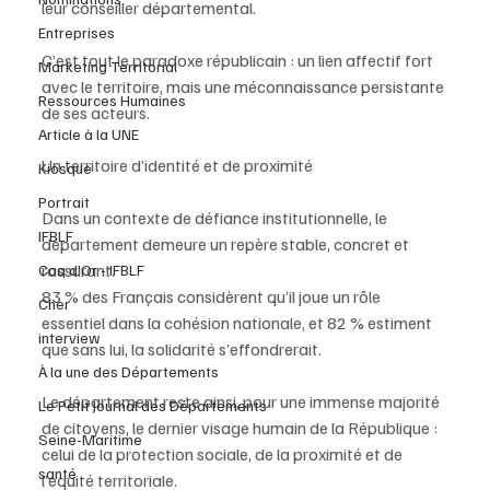
leur conseiller départemental.
Entreprises
C’est tout le paradoxe républicain : un lien affectif fort 
Marketing Territorial
avec le territoire, mais une méconnaissance persistante 
Ressources Humaines
de ses acteurs.
Article à la UNE
Un territoire d’identité et de proximité
Kiosque
Portrait
Dans un contexte de défiance institutionnelle, le 
IFBLF
département demeure un repère stable, concret et 
rassurant.
Coq d'Or - IFBLF
83 % des Français considèrent qu’il joue un rôle 
Cher
essentiel dans la cohésion nationale, et 82 % estiment 
interview
que sans lui, la solidarité s’effondrerait.
À la une des Départements
Le département reste ainsi, pour une immense majorité 
Le Petit Journal des Départements
de citoyens, le dernier visage humain de la République : 
Seine-Maritime
celui de la protection sociale, de la proximité et de 
santé
l’équité territoriale.