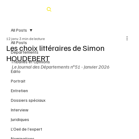
Rechercher
All Posts
12 janv.
3 min de lecture
All Posts
Les choix littéraires de Simon
Départements
HOUDEBERT
Tribunes et Opinions
Le Journal des Départements n°51 - Janvier 2026
Édito
Portrait
Entretien
Dossiers spéciaux
Interview
Juridiques
L’Oeil de l’expert
Nominations