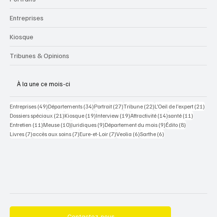
Entreprises
Kiosque
Tribunes & Opinions
À la une ce mois-ci
49 posts
34 posts
27 posts
22 posts
21 po
Entreprises
(49)
Départements
(34)
Portrait
(27)
Tribune
(22)
L’Oeil de l’expert
(21)
21 posts
19 posts
19 posts
14 posts
11 posts
Dossiers spéciaux
(21)
Kiosque
(19)
Interview
(19)
Attractivité
(14)
santé
(11)
11 posts
10 posts
9 posts
9 posts
8 posts
Entretien
(11)
Meuse
(10)
Juridiques
(9)
Département du mois
(9)
Édito
(8)
7 posts
7 posts
7 posts
6 posts
6 posts
Livres
(7)
accès aux soins
(7)
Eure-et-Loir
(7)
Veolia
(6)
Sarthe
(6)
Contactez-nous