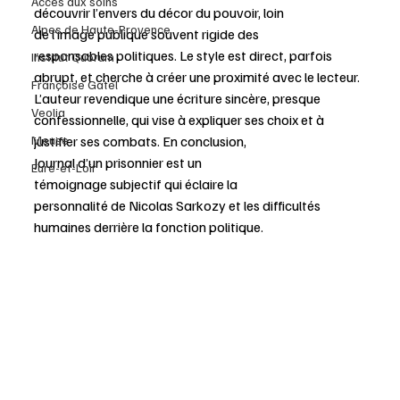
Accès aux soins
découvrir l’envers du décor du pouvoir, loin 
Alpes de Haute-Provence
de l’image publique souvent rigide des 
responsables politiques. Le style est direct, parfois 
Institut Quorum
abrupt, et cherche à créer une proximité avec le lecteur. 
Françoise Gatel
L’auteur revendique une écriture sincère, presque 
Veolia
confessionnelle, qui vise à expliquer ses choix et à 
justifier ses combats. En conclusion, 
Meuse
Journal d’un prisonnier est un 
Eure-et-Loir
témoignage subjectif qui éclaire la 
personnalité de Nicolas Sarkozy et les difficultés 
humaines derrière la fonction politique.