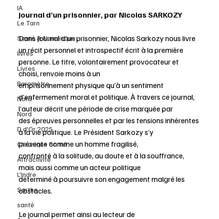
IA
Journal d’un prisonnier, par Nicolas SARKOZY
Le Tarn
Dans Journal d’un prisonnier, Nicolas Sarkozy nous livre 
Santé & Numérique
un récit personnel et introspectif écrit à la première 
livres
personne. Le titre, volontairement provocateur et 
Livres
choisi, renvoie moins à un 
Baromètre
emprisonnement physique qu’à un sentiment 
d’enfermement moral et politique. À travers ce journal, 
Nord
l’auteur décrit une période de crise marquée par 
Nord
des épreuves personnelles et par les tensions inhérentes 
D d'Or 2025
à la vie politique. Le Président Sarkozy s’y 
présente comme un homme fragilisé, 
Chronique Santé
confronté à la solitude, au doute et à la souffrance, 
Attractivité
mais aussi comme un acteur politique 
L'Indre
déterminé à poursuivre son engagement malgré les 
Sarthe
obstacles. 
santé
Le journal permet ainsi au lecteur de 