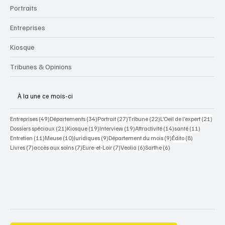
Portraits
Entreprises
Kiosque
Tribunes & Opinions
À la une ce mois-ci
49 posts
34 posts
27 posts
22 posts
21 po
Entreprises
(49)
Départements
(34)
Portrait
(27)
Tribune
(22)
L’Oeil de l’expert
(21)
21 posts
19 posts
19 posts
14 posts
11 posts
Dossiers spéciaux
(21)
Kiosque
(19)
Interview
(19)
Attractivité
(14)
santé
(11)
11 posts
10 posts
9 posts
9 posts
8 posts
Entretien
(11)
Meuse
(10)
Juridiques
(9)
Département du mois
(9)
Édito
(8)
7 posts
7 posts
7 posts
6 posts
6 posts
Livres
(7)
accès aux soins
(7)
Eure-et-Loir
(7)
Veolia
(6)
Sarthe
(6)