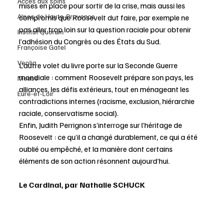
Accès aux soins
mises en place pour sortir de la crise, mais aussi les 
Alpes de Haute-Provence
compromis que Roosevelt dut faire, par exemple ne 
pas aller trop loin sur la question raciale pour obtenir 
Institut Quorum
l’adhésion du Congrès ou des États du Sud. 
Françoise Gatel
Veolia
L’autre volet du livre porte sur la Seconde Guerre 
mondiale : comment Roosevelt prépare son pays, les 
Meuse
alliances, les défis extérieurs, tout en ménageant les 
Eure-et-Loir
contradictions internes (racisme, exclusion, hiérarchie 
raciale, conservatisme social).
Enfin, Judith Perrignon s’interroge sur l’héritage de 
Roosevelt : ce qu’il a changé durablement, ce qui a été 
oublié ou empêché, et la manière dont certains 
éléments de son action résonnent aujourd’hui.
Le Cardinal, par Nathalie SCHUCK