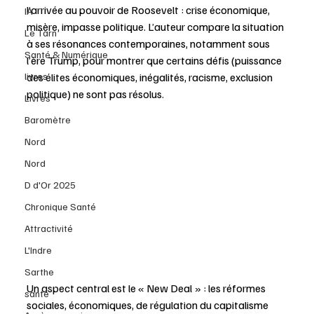
l’arrivée au pouvoir de Roosevelt : crise économique, 
IA
misère, impasse politique. L’auteur compare la situation 
Le Tarn
à ses résonances contemporaines, notamment sous 
Santé & Numérique
l’ère Trump, pour montrer que certains défis (puissance 
des élites économiques, inégalités, racisme, exclusion 
livres
politique) ne sont pas résolus. 
Livres
Baromètre
Nord
Nord
D d'Or 2025
Chronique Santé
Attractivité
L'Indre
Sarthe
Un aspect central est le « New Deal » : les réformes 
santé
sociales, économiques, de régulation du capitalisme 