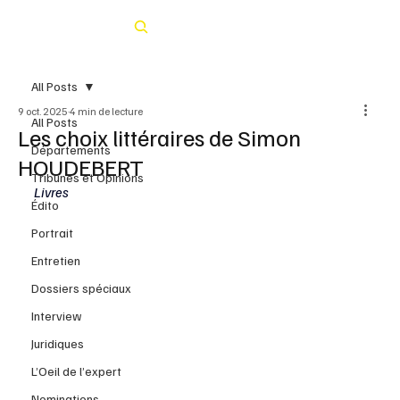
Rechercher
All Posts
9 oct. 2025
4 min de lecture
All Posts
Les choix littéraires de Simon
Départements
HOUDEBERT
Tribunes et Opinions
Livres
Édito
Portrait
Entretien
Dossiers spéciaux
Interview
Juridiques
L’Oeil de l’expert
Nominations