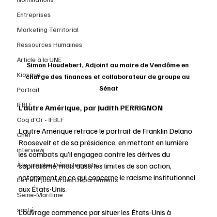
Entreprises
Marketing Territorial
Ressources Humaines
Article à la UNE
Simon Houdebert, Adjoint au maire de Vendôme en 
Kiosque
charge des finances et collaborateur de groupe au 
Sénat
Portrait
IFBLF
L’autre Amérique, par Judith PERRIGNON
Coq d'Or - IFBLF
L’autre Amérique retrace le portrait de Franklin Delano 
Cher
Roosevelt et de sa présidence, en mettant en lumière 
interview
les combats qu’il engagea contre les dérives du 
À la une des Départements
capitalisme, mais aussi les limites de son action, 
notamment en ce qui concerne le racisme institutionnel 
Le Petit Journal des Départements
aux États-Unis.
Seine-Maritime
santé
L’ouvrage commence par situer les États-Unis à 