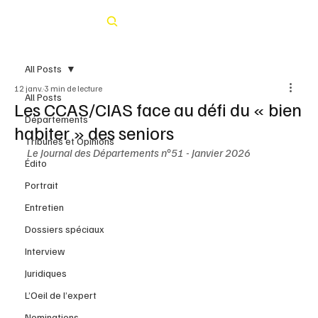
Rechercher
All Posts
12 janv.
3 min de lecture
All Posts
Les CCAS/CIAS face au défi du « bien
Départements
habiter » des seniors
Tribunes et Opinions
Le Journal des Départements n°51 - Janvier 2026
Édito
Portrait
Entretien
Dossiers spéciaux
Interview
Juridiques
L’Oeil de l’expert
Nominations