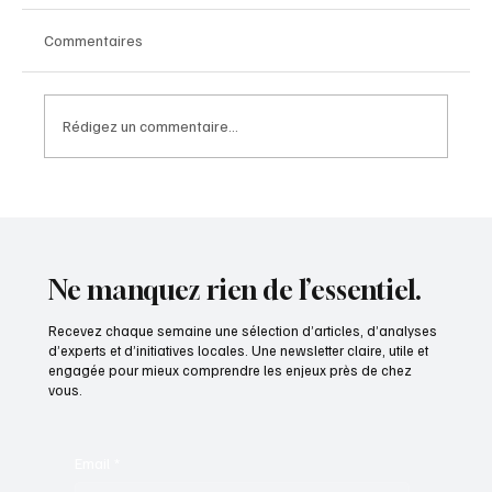
Commentaires
Rédigez un commentaire...
Recyclage des plastiques : « L'Europe fonce
droit dans le mur les yeux grands ouverts »
Ne manquez rien de l’essentiel.
Recevez chaque semaine une sélection d’articles, d’analyses
d’experts et d’initiatives locales. Une newsletter claire, utile et
engagée pour mieux comprendre les enjeux près de chez
vous.
Email
*