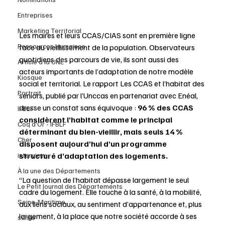
Entreprises
Marketing Territorial
Les maires et leurs CCAS/CIAS sont en première ligne 
Ressources Humaines
face au vieillissement de la population. Observateurs 
quotidiens des parcours de vie, ils sont aussi des 
Article à la UNE
acteurs importants de l’adaptation de notre modèle 
Kiosque
social et territorial. Le rapport Les CCAS et l’habitat des 
Portrait
séniors, publié par l’Unccas en partenariat avec Enéal, 
dresse un constat sans équivoque :
 96 % des CCAS 
IFBLF
considèrent l’habitat comme le principal 
Coq d'Or - IFBLF
déterminant du bien-vieillir, mais seuls 14 % 
Cher
disposent aujourd’hui d’un programme 
interview
structuré d’adaptation des logements.
À la une des Départements
“La question de l’habitat dépasse largement le seul 
Le Petit Journal des Départements
cadre du logement. Elle touche à la santé, à la mobilité, 
Seine-Maritime
aux liens sociaux, au sentiment d’appartenance et, plus 
largement, à la place que notre société accorde à ses 
santé