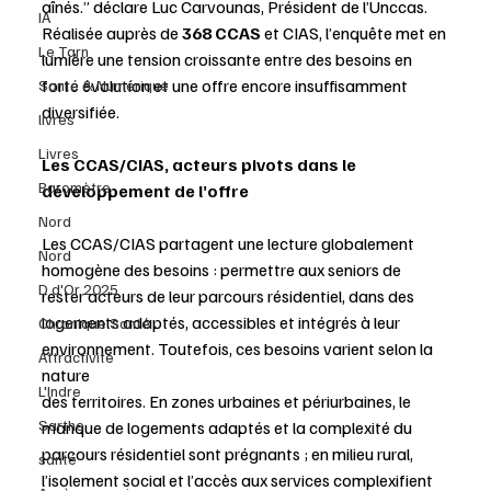
aînés.” déclare Luc Carvounas, Président de l’Unccas. 
IA
Réalisée auprès de
 368 CCAS 
et CIAS, l’enquête met en 
Le Tarn
lumière une tension croissante entre des besoins en 
forte évolution et une offre encore insuffisamment 
Santé & Numérique
diversifiée.
livres
Livres
Les CCAS/CIAS, acteurs pivots dans le 
Baromètre
développement de l’offre
Nord
Les CCAS/CIAS partagent une lecture globalement 
Nord
homogène des besoins : permettre aux seniors de 
D d'Or 2025
rester acteurs de leur parcours résidentiel, dans des 
logements adaptés, accessibles et intégrés à leur 
Chronique Santé
environnement. Toutefois, ces besoins varient selon la 
Attractivité
nature
L'Indre
des territoires. En zones urbaines et périurbaines, le 
Sarthe
manque de logements adaptés et la complexité du 
parcours résidentiel sont prégnants ; en milieu rural, 
santé
l’isolement social et l’accès aux services complexifient 