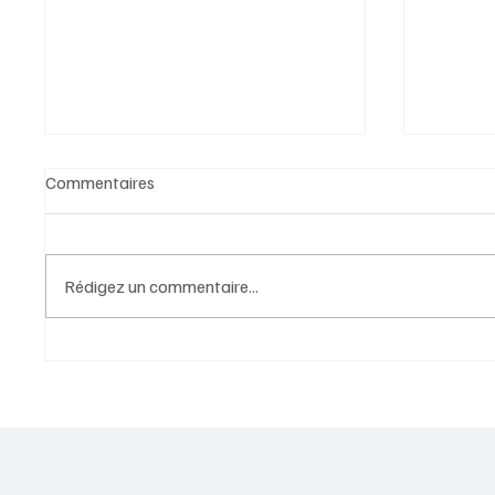
Commentaires
Rédigez un commentaire...
L’ESS, INDISPENSABLE POUR
« Les F
RELEVER LES DEFIS ACTUELS :
au plus 
SOUTENONS-LA À LA
contrad
HAUTEUR DE SON UTILITÉ.
(réelle
c’est po