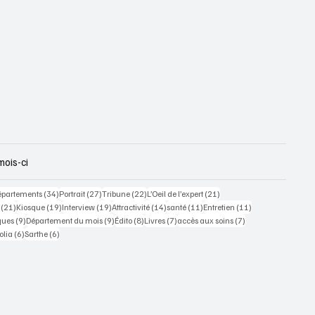
mois-ci
 posts
34 posts
27 posts
22 posts
21 posts
épartements
(34)
Portrait
(27)
Tribune
(22)
L’Oeil de l’expert
(21)
21 posts
19 posts
19 posts
14 posts
11 posts
11 posts
(21)
Kiosque
(19)
Interview
(19)
Attractivité
(14)
santé
(11)
Entretien
(11)
ts
9 posts
9 posts
8 posts
7 posts
7 posts
ques
(9)
Département du mois
(9)
Édito
(8)
Livres
(7)
accès aux soins
(7)
osts
6 posts
6 posts
olia
(6)
Sarthe
(6)