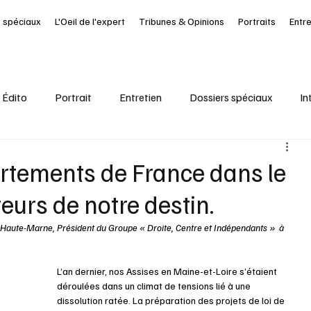
 spéciaux
L'Oeil de l'expert
Tribunes & Opinions
Portraits
Entr
Édito
Portrait
Entretien
Dossiers spéciaux
In
al
Ressources Humaines
Article à la UNE
Kiosque
rtements de France dans le
teurs de notre destin.
it Journal des Départements
Seine-Maritime
santé
Haute-Marne, Président du Groupe « Droite, Centre et Indépendants »  à 
L’an dernier, nos Assises en Maine-et-Loire s’étaient 
déroulées dans un climat de tensions lié à une 
dissolution ratée. La préparation des projets de loi de 