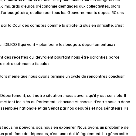
 4,6 milliards d’euros d’économie demandés aux collectivités, alors 
 d'or budgétaire, oubliée par tous les Gouvernements depuis 50 ans. 
r la Cour des comptes comme la strate la plus en difficulté, c’est 
’un DILICO II qui vont « plomber » les budgets départementaux ;
t des recettes qui devraient pourtant nous être garanties parce 
e notre autonomie fiscale ;
e alors même que nous avons terminé un cycle de rencontres conclusif 
Département, sait notre situation : nous savons qu’il y est sensible. Il 
emettant les clés au Parlement : chacune et chacun d’entre nous a donc 
Assemblée nationale et au Sénat par nos députés et nos sénateurs. Ils 
 et nous ne pouvons pas nous en exonérer. Nous avons un problème de 
t un problème de dépenses, c’est une réalité également. La générosité 