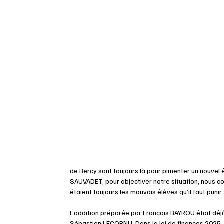
de Bercy sont toujours là pour pimenter un nouvel 
SAUVADET, pour objectiver notre situation, nous con
étaient toujours les mauvais élèves qu’il faut punir.
L’addition préparée par François BAYROU était déjà s
Sébastien LECORNU. Dans la loi de finances 2025, 2