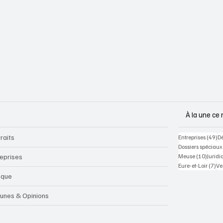
À la une ce 
raits
49
Entreprises
(49)
D
Dossiers spéciaux
10 pos
reprises
Meuse
(10)
Juridi
7 p
Eure-et-Loir
(7)
Ve
sque
bunes & Opinions