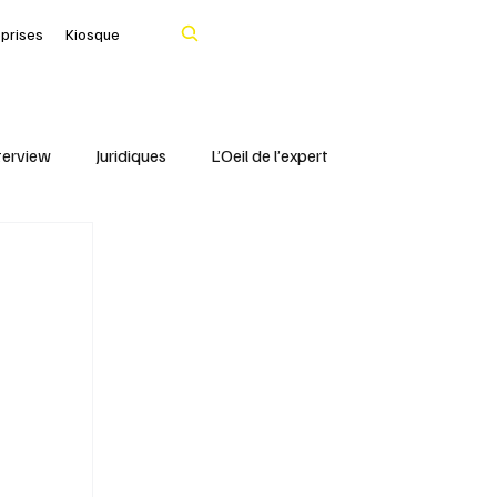
Rechercher
eprises
Kiosque
terview
Juridiques
L’Oeil de l’expert
Portrait
IFBLF
Coq d'Or - IFBLF
Cher
IA
Le Tarn
Santé & Numérique
livres