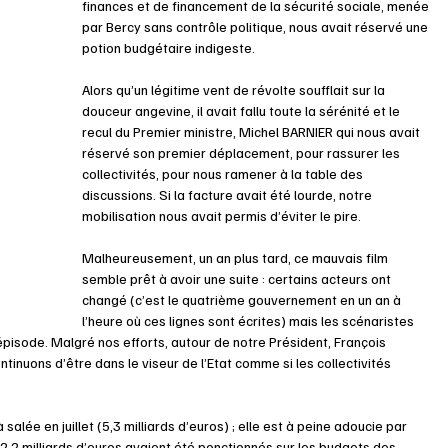
finances et de financement de la sécurité sociale, menée 
par Bercy sans contrôle politique, nous avait réservé une 
potion budgétaire indigeste.
Alors qu’un légitime vent de révolte soufflait sur la 
douceur angevine, il avait fallu toute la sérénité et le 
recul du Premier ministre, Michel BARNIER qui nous avait 
réservé son premier déplacement, pour rassurer les 
collectivités, pour nous ramener à la table des 
discussions. Si la facture avait été lourde, notre 
mobilisation nous avait permis d’éviter le pire.
Malheureusement, un an plus tard, ce mauvais film 
semble prêt à avoir une suite : certains acteurs ont 
changé (c’est le quatrième gouvernement en un an à 
l’heure où ces lignes sont écrites) mais les scénaristes 
épisode. Malgré nos efforts, autour de notre Président, François 
tinuons d’être dans le viseur de l’Etat comme si les collectivités 
alée en juillet (5,3 milliards d’euros) ; elle est à peine adoucie par 
,2 milliards d’euros avaient été ponctionnés sur les budgets des 