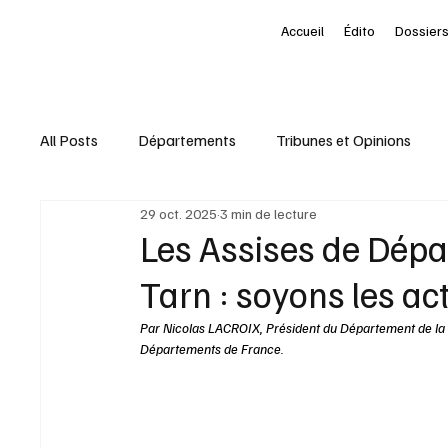
Accueil
Édito
Dossiers
All Posts
Départements
Tribunes et Opinions
29 oct. 2025
3 min de lecture
Nominations
Entreprises
Marketing Territori
Les Assises de Dépa
Tarn : soyons les ac
interview
À la une des Départements
Le Pet
Par Nicolas LACROIX, Président du Département de la 
Départements de France.
Livres
Baromètre