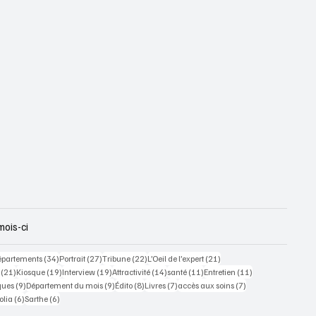
mois-ci
 posts
34 posts
27 posts
22 posts
21 posts
épartements
(34)
Portrait
(27)
Tribune
(22)
L’Oeil de l’expert
(21)
21 posts
19 posts
19 posts
14 posts
11 posts
11 posts
(21)
Kiosque
(19)
Interview
(19)
Attractivité
(14)
santé
(11)
Entretien
(11)
ts
9 posts
9 posts
8 posts
7 posts
7 posts
ques
(9)
Département du mois
(9)
Édito
(8)
Livres
(7)
accès aux soins
(7)
osts
6 posts
6 posts
olia
(6)
Sarthe
(6)