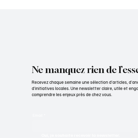
départemental d'Eure-et-Loir
départ
Ne manquez rien de l’esse
Recevez chaque semaine une sélection d’articles, d’an
d’initiatives locales. Une newsletter claire, utile et e
comprendre les enjeux près de chez vous.
Email
*
Oui, je souhaite recevoir la newsletter.