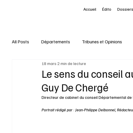
Accueil
Édito
Dossiers
All Posts
Départements
Tribunes et Opinions
18 mars
2 min de lecture
Nominations
Entreprises
Marketing Territori
Le sens du conseil au
Guy De Chergé
interview
À la une des Départements
Le Pet
Directeur de cabinet du conseil Départemental de l
Portrait rédigé par : Jean-Philippe Delbonnel, Rédact
Livres
Baromètre