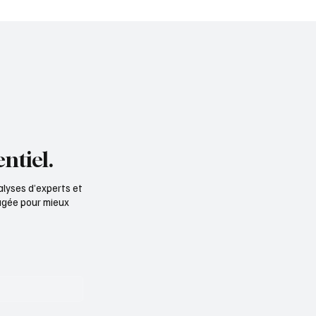
emental de la Meuse
Président et cofondate
d’IMADIS Groupe
ntiel.
alyses d’experts et
ngagée pour mieux