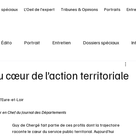
 spéciaux
L'Oeil de l'expert
Tribunes & Opinions
Portraits
Entr
Édito
Portrait
Entretien
Dossiers spéciaux
In
al
Ressources Humaines
Article à la UNE
Kiosque
 cœur de l’action territoriale
it Journal des Départements
Seine-Maritime
santé
'Eure-et-Loir 
eur en Chef du Journal des Départements
Guy de Chergé fait partie de ces profils dont la trajectoire 
raconte le cœur du service public territorial. Aujourd’hui 