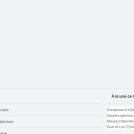
À la une ce 
raits
49
Entreprises
(49)
D
Dossiers spéciaux
10 pos
reprises
Meuse
(10)
Juridi
7 p
Eure-et-Loir
(7)
Ve
sque