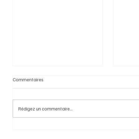
Commentaires
Rédigez un commentaire...
Portrait de Christophe Le
Portrai
Dorven, Président du Conseil
Préside