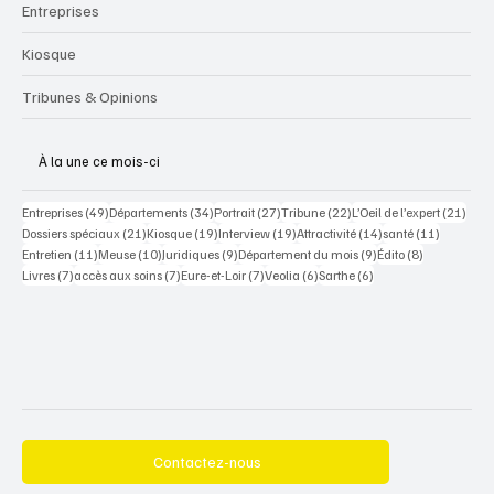
Entreprises
Kiosque
Tribunes & Opinions
À la une ce mois-ci
49 posts
34 posts
27 posts
22 posts
21 po
Entreprises
(49)
Départements
(34)
Portrait
(27)
Tribune
(22)
L’Oeil de l’expert
(21)
21 posts
19 posts
19 posts
14 posts
11 posts
Dossiers spéciaux
(21)
Kiosque
(19)
Interview
(19)
Attractivité
(14)
santé
(11)
11 posts
10 posts
9 posts
9 posts
8 posts
Entretien
(11)
Meuse
(10)
Juridiques
(9)
Département du mois
(9)
Édito
(8)
7 posts
7 posts
7 posts
6 posts
6 posts
Livres
(7)
accès aux soins
(7)
Eure-et-Loir
(7)
Veolia
(6)
Sarthe
(6)
Contactez-nous