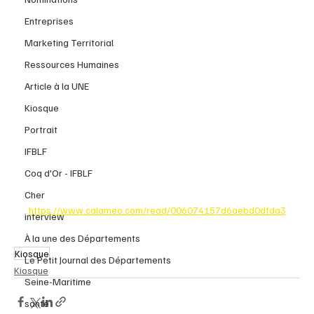
Entreprises
Marketing Territorial
Ressources Humaines
Article à la UNE
Kiosque
Portrait
IFBLF
Coq d'Or - IFBLF
Cher
https://www.calameo.com/read/006074157d6aebd0dfda3
interview
À la une des Départements
Kiosque
Le Petit Journal des Départements
Kiosque
Seine-Maritime
santé