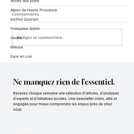
Accès aux soins
Alpes de Haute-Provence
Commentaires
Institut Quorum
Françoise Gatel
Rédigez un commentaire...
Veolia
Meuse
Eure-et-Loir
Le Journal des Départements n°57 - Juillet
2026
Ne manquez rien de l’essentiel.
Recevez chaque semaine une sélection d’articles, d’analyses
d’experts et d’initiatives locales. Une newsletter claire, utile et
engagée pour mieux comprendre les enjeux près de chez
vous.
Email
*