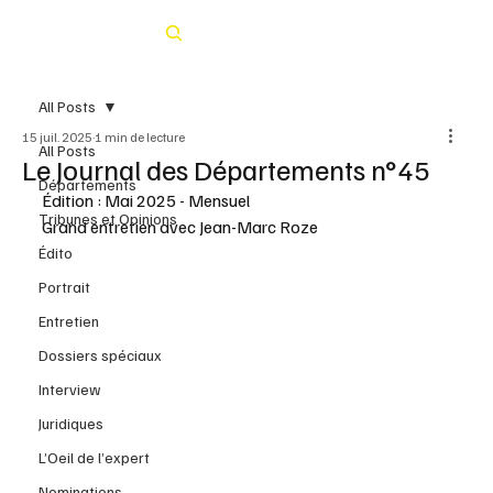
Rechercher
All Posts
15 juil. 2025
1 min de lecture
All Posts
Le Journal des Départements n°45
Départements
Édition : Mai 2025 - Mensuel
Tribunes et Opinions
Grand entretien avec Jean-Marc Roze
Édito
Portrait
Entretien
Dossiers spéciaux
Interview
Juridiques
L’Oeil de l’expert
Nominations