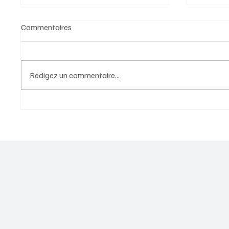
Commentaires
Rédigez un commentaire...
Le Journal des Départements
Le Jour
n°56 - Juin 2026
n°57 - J