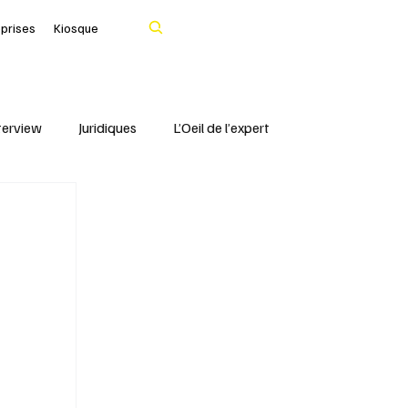
Rechercher
eprises
Kiosque
terview
Juridiques
L’Oeil de l’expert
Portrait
IFBLF
Coq d'Or - IFBLF
Cher
IA
Le Tarn
Santé & Numérique
livres