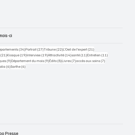
mois-ci
 posts
34 posts
27 posts
22 posts
21 posts
épartements
(34)
Portrait
(27)
Tribune
(22)
L’Oeil de l’expert
(21)
21 posts
19 posts
19 posts
14 posts
11 posts
11 posts
(21)
Kiosque
(19)
Interview
(19)
Attractivité
(14)
santé
(11)
Entretien
(11)
ts
9 posts
9 posts
8 posts
7 posts
7 posts
ques
(9)
Département du mois
(9)
Édito
(8)
Livres
(7)
accès aux soins
(7)
osts
6 posts
6 posts
olia
(6)
Sarthe
(6)
bo Presse