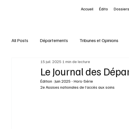
Accueil
Édito
Dossiers
All Posts
Départements
Tribunes et Opinions
15 juil. 2025
1 min de lecture
Nominations
Entreprises
Marketing Territori
Le Journal des Dépa
Édition : Juin 2025 - Hors-Série
interview
À la une des Départements
Le Pet
2e Assises nationales de l’accès aux soins
Livres
Baromètre