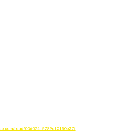
meo.com/read/00607415789c10150b37f