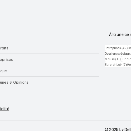
À la une ce 
raits
49
Entreprises
(49)
D
Dossiers spéciaux
10 pos
reprises
Meuse
(10)
Juridi
7 p
Eure-et-Loir
(7)
Ve
sque
bunes & Opinions
ialité
© 2025 by Del