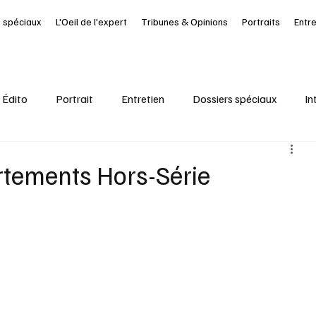
 spéciaux
L'Oeil de l'expert
Tribunes & Opinions
Portraits
Entr
Édito
Portrait
Entretien
Dossiers spéciaux
In
al
Ressources Humaines
Article à la UNE
Kiosque
rtements Hors-Série
it Journal des Départements
Seine-Maritime
santé