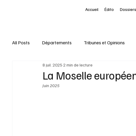
Accueil
Édito
Dossiers
All Posts
Départements
Tribunes et Opinions
8 juil. 2025
2 min de lecture
Nominations
Entreprises
Marketing Territori
La Moselle européen
Juin 2025
interview
À la une des Départements
Le Pet
Livres
Baromètre