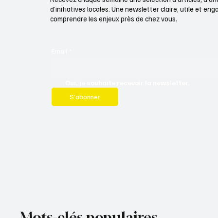
d’initiatives locales. Une newsletter claire, utile et e
comprendre les enjeux près de chez vous.
Email
*
Oui, je souhaite recevoir la newsletter.
S’abonner
Mots-clés populaires