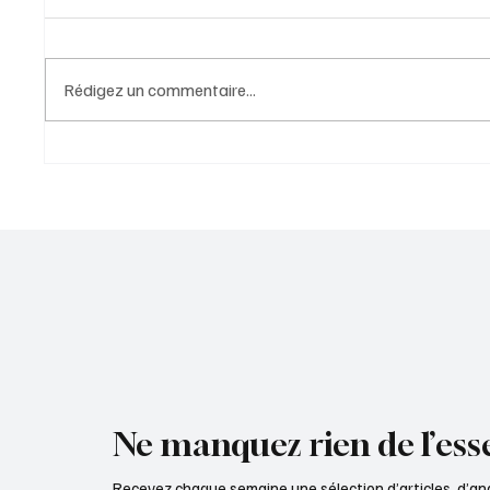
Rédigez un commentaire...
Approlys Centr’Achats : l’achat
A154 : 
public au cœur de la
nouvell
coopération territoriale
Ne manquez rien de l’esse
Recevez chaque semaine une sélection d’articles, d’an