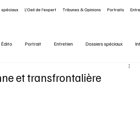
 spéciaux
L'Oeil de l'expert
Tribunes & Opinions
Portraits
Entr
Édito
Portrait
Entretien
Dossiers spéciaux
In
al
Ressources Humaines
Article à la UNE
Kiosque
ne et transfrontalière
it Journal des Départements
Seine-Maritime
santé