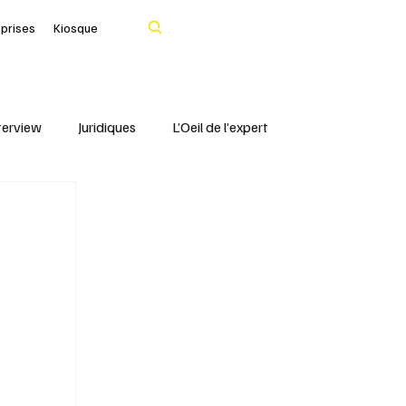
Rechercher
eprises
Kiosque
terview
Juridiques
L’Oeil de l’expert
Portrait
IFBLF
Coq d'Or - IFBLF
Cher
IA
Le Tarn
Santé & Numérique
livres