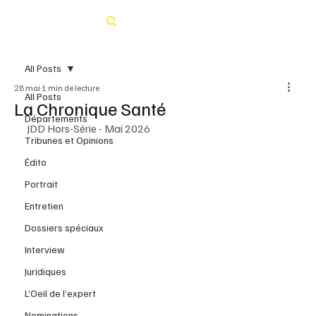
Rechercher
All Posts
28 mai
1 min de lecture
All Posts
La Chronique Santé
Départements
JDD Hors-Série - Mai 2026
Tribunes et Opinions
Édito
Portrait
Entretien
Dossiers spéciaux
Interview
Juridiques
L’Oeil de l’expert
Nominations