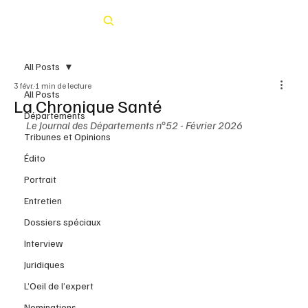
Rechercher
All Posts
3 févr.
1 min de lecture
All Posts
La Chronique Santé
Départements
Le Journal des Départements n°52 - Février 2026
Tribunes et Opinions
Édito
Portrait
Entretien
Dossiers spéciaux
Interview
Juridiques
L’Oeil de l’expert
Nominations