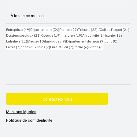
À la une ce mois-ci
49 posts
34 posts
27 posts
22 posts
21 po
Entreprises
(49)
Départements
(34)
Portrait
(27)
Tribune
(22)
L’Oeil de l’expert
(21)
21 posts
19 posts
19 posts
14 posts
11 posts
Dossiers spéciaux
(21)
Kiosque
(19)
Interview
(19)
Attractivité
(14)
santé
(11)
11 posts
10 posts
9 posts
9 posts
8 posts
Entretien
(11)
Meuse
(10)
Juridiques
(9)
Département du mois
(9)
Édito
(8)
7 posts
7 posts
7 posts
6 posts
6 posts
Livres
(7)
accès aux soins
(7)
Eure-et-Loir
(7)
Veolia
(6)
Sarthe
(6)
Contactez-nous
Mentions légales
Politique de confidentialité