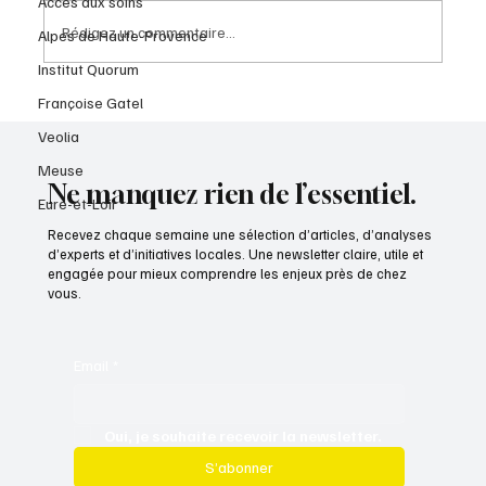
Accès aux soins
Rédigez un commentaire...
Alpes de Haute-Provence
Institut Quorum
Françoise Gatel
Veolia
Meuse
Ne manquez rien de l’essentiel.
Eure-et-Loir
Recevez chaque semaine une sélection d’articles, d’analyses
d’experts et d’initiatives locales. Une newsletter claire, utile et
engagée pour mieux comprendre les enjeux près de chez
vous.
Email
*
Oui, je souhaite recevoir la newsletter.
S’abonner