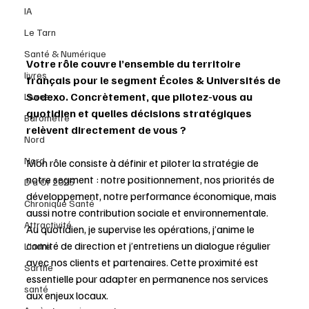
IA
Le Tarn
Santé & Numérique
Votre rôle couvre l’ensemble du territoire 
livres
français pour le segment Écoles & Universités de 
Sodexo. Concrètement, que pilotez-vous au 
Livres
quotidien et quelles décisions stratégiques 
Baromètre
relèvent directement de vous ?
Nord
Nord
Mon rôle consiste à définir et piloter la stratégie de 
notre segment : notre positionnement, nos priorités de 
D d'Or 2025
développement, notre performance économique, mais 
Chronique Santé
aussi notre contribution sociale et environnementale.
Attractivité
Au quotidien, je supervise les opérations, j’anime le 
comité de direction et j’entretiens un dialogue régulier 
L'Indre
avec nos clients et partenaires. Cette proximité est 
Sarthe
essentielle pour adapter en permanence nos services 
santé
aux enjeux locaux.