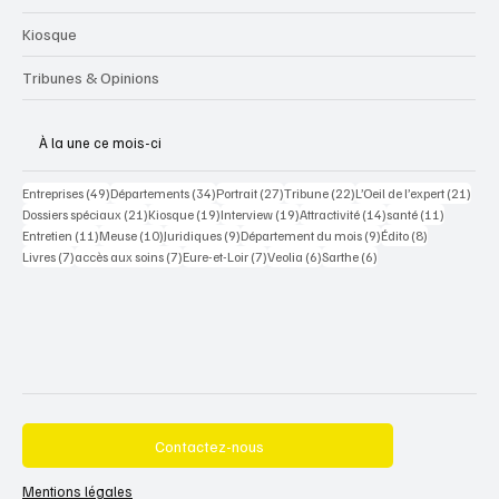
Kiosque
Tribunes & Opinions
À la une ce mois-ci
49 posts
34 posts
27 posts
22 posts
21 po
Entreprises
(49)
Départements
(34)
Portrait
(27)
Tribune
(22)
L’Oeil de l’expert
(21)
21 posts
19 posts
19 posts
14 posts
11 posts
Dossiers spéciaux
(21)
Kiosque
(19)
Interview
(19)
Attractivité
(14)
santé
(11)
11 posts
10 posts
9 posts
9 posts
8 posts
Entretien
(11)
Meuse
(10)
Juridiques
(9)
Département du mois
(9)
Édito
(8)
7 posts
7 posts
7 posts
6 posts
6 posts
Livres
(7)
accès aux soins
(7)
Eure-et-Loir
(7)
Veolia
(6)
Sarthe
(6)
Contactez-nous
Mentions légales