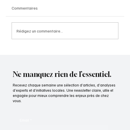
Commentaires
Rédigez un commentaire...
Pionnier de la télé-imagerie en France -
Vivien Thomson, Président et cofondateur
d’IMADIS Groupe
Ne manquez rien de l’essentiel.
Recevez chaque semaine une sélection d’articles, d’analyses
d’experts et d’initiatives locales. Une newsletter claire, utile et
engagée pour mieux comprendre les enjeux près de chez
vous.
Email
*