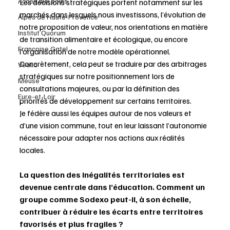
Accès aux soins
Les décisions stratégiques portent notamment sur les 
marchés dans lesquels nous investissons, l’évolution de 
Alpes de Haute-Provence
notre proposition de valeur, nos orientations en matière 
Institut Quorum
de transition alimentaire et écologique, ou encore 
Françoise Gatel
l’organisation de notre modèle opérationnel. 
Concrètement, cela peut se traduire par des arbitrages 
Veolia
stratégiques sur notre positionnement lors de 
Meuse
consultations majeures, ou par la définition des 
Eure-et-Loir
priorités de développement sur certains territoires.
Je fédère aussi les équipes autour de nos valeurs et 
d’une vision commune, tout en leur laissant l’autonomie 
nécessaire pour adapter nos actions aux réalités 
locales.
La question des inégalités territoriales est 
devenue centrale dans l’éducation. Comment un 
groupe comme Sodexo peut-il, à son échelle, 
contribuer à réduire les écarts entre territoires 
favorisés et plus fragiles ?