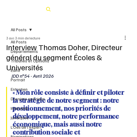
Rechercher
All Posts
3 avr.
3 min de lecture
All Posts
Interview Thomas Doher, Directeur
Départements
général du segment Écoles &
Tribunes et Opinions
Universités
Édito
JDD n°54 - Avril 2026
Portrait
Entretien
« Mon rôle consiste à définir et piloter 
Dossiers spéciaux
la stratégie de notre segment : notre 
positionnement, nos priorités de 
Interview
développement, notre performance 
Juridiques
économique, mais aussi notre 
L’Oeil de l’expert
contribution sociale et 
Nominations