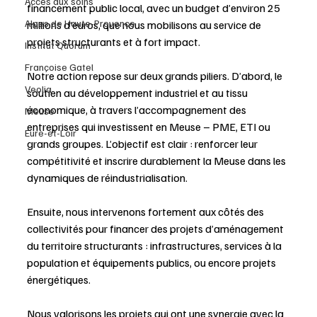
Accès aux soins
financement public local, avec un budget d’environ 25 
Alpes de Haute-Provence
millions d’euros, que nous mobilisons au service de 
projets structurants et à fort impact.
Institut Quorum
Françoise Gatel
Notre action repose sur deux grands piliers. D’abord, le 
Veolia
soutien au développement industriel et au tissu 
économique, à travers l’accompagnement des 
Meuse
entreprises qui investissent en Meuse – PME, ETI ou 
Eure-et-Loir
grands groupes. L’objectif est clair : renforcer leur 
compétitivité et inscrire durablement la Meuse dans les 
dynamiques de réindustrialisation.
Ensuite, nous intervenons fortement aux côtés des 
collectivités pour financer des projets d’aménagement 
du territoire structurants : infrastructures, services à la 
population et équipements publics, ou encore projets 
énergétiques. 
Nous valorisons les projets qui ont une synergie avec la 