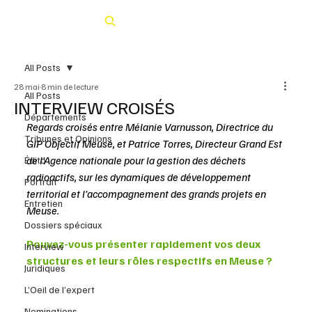
Rechercher
All Posts
28 mai
8 min de lecture
All Posts
INTERVIEW CROISÉS
Départements
Regards croisés entre Mélanie Varnusson, Directrice du 
Tribunes et Opinions
GIP Objectif Meuse, et Patrice Torres, Directeur Grand Est 
de l’Agence nationale pour la gestion des déchets 
Édito
radioactifs, sur les dynamiques de développement 
Portrait
territorial et l’accompagnement des grands projets en 
Entretien
Meuse.
Dossiers spéciaux
Pouvez-vous présenter rapidement vos deux 
Interview
structures et leurs rôles respectifs en Meuse ?
Juridiques
L’Oeil de l’expert
Nominations