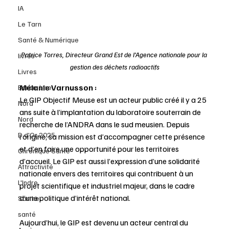
IA
Le Tarn
Santé & Numérique
Patrice Torres, Directeur Grand Est de l’Agence nationale pour la 
livres
gestion des déchets radioactifs
Livres
Mélanie Varnusson :
Baromètre
Le GIP Objectif Meuse est un acteur public créé il y a 25 
Nord
ans suite à l’implantation du laboratoire souterrain de 
Nord
recherche de l’ANDRA dans le sud meusien. Depuis 
D d'Or 2025
l’origine, sa mission est d’accompagner cette présence 
et d’en faire une opportunité pour les territoires 
Chronique Santé
d’accueil. Le GIP est aussi l’expression d’une solidarité 
Attractivité
nationale envers des territoires qui contribuent à un 
L'Indre
projet scientifique et industriel majeur, dans le cadre 
d’une politique d’intérêt national.
Sarthe
santé
Aujourd’hui, le GIP est devenu un acteur central du 