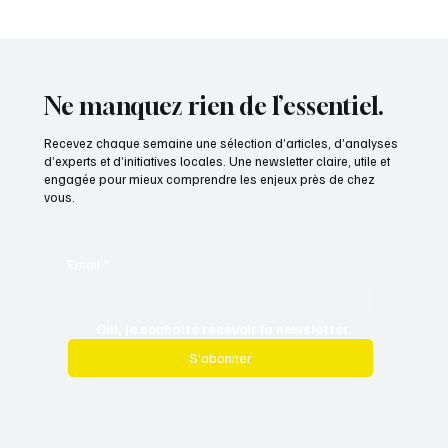
A154 : une perspective nouvelle pour l'Eure-
et-Loir
Ne manquez rien de l’essentiel.
Recevez chaque semaine une sélection d’articles, d’analyses
d’experts et d’initiatives locales. Une newsletter claire, utile et
engagée pour mieux comprendre les enjeux près de chez
vous.
Email
*
Oui, je souhaite recevoir la newsletter.
S’abonner