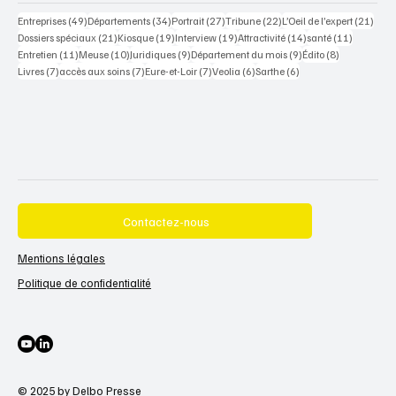
49 posts
34 posts
27 posts
22 posts
21 po
Entreprises
(49)
Départements
(34)
Portrait
(27)
Tribune
(22)
L’Oeil de l’expert
(21)
21 posts
19 posts
19 posts
14 posts
11 posts
Dossiers spéciaux
(21)
Kiosque
(19)
Interview
(19)
Attractivité
(14)
santé
(11)
11 posts
10 posts
9 posts
9 posts
8 posts
Entretien
(11)
Meuse
(10)
Juridiques
(9)
Département du mois
(9)
Édito
(8)
7 posts
7 posts
7 posts
6 posts
6 posts
Livres
(7)
accès aux soins
(7)
Eure-et-Loir
(7)
Veolia
(6)
Sarthe
(6)
Contactez-nous
Mentions légales
Politique de confidentialité
© 2025 by Delbo Presse