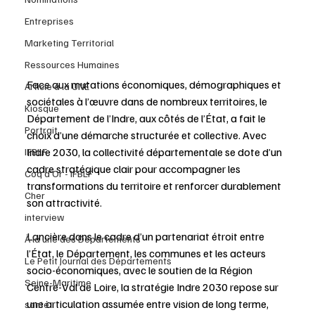
Entreprises
Marketing Territorial
Ressources Humaines
Face aux mutations économiques, démographiques et 
Article à la UNE
sociétales à l’œuvre dans de nombreux territoires, le 
Kiosque
Département de l’Indre, aux côtés de l’État, a fait le 
Portrait
choix d’une démarche structurée et collective. Avec 
Indre 2030, la collectivité départementale se dote d’un 
IFBLF
cadre stratégique clair pour accompagner les 
Coq d'Or - IFBLF
transformations du territoire et renforcer durablement 
Cher
son attractivité.
interview
Lancière dans le cadre d’un partenariat étroit entre 
À la une des Départements
l’État, le Département, les communes et les acteurs 
Le Petit Journal des Départements
socio-économiques, avec le soutien de la Région 
Seine-Maritime
Centre-Val de Loire, la stratégie Indre 2030 repose sur 
une articulation assumée entre vision de long terme, 
santé