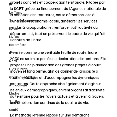
projets concrets et coopération territoriale. Pilotée par 
IA
la SCET grâce au financement de l’Agence nationale de 
Le Tarn
la cohésion des territoires, cette démarche vise à 
Santé & Numérique
dynamiser l’économie locale, améliorer les services 
rendus à la population et renforcer l’attractivité du 
livres
département, tout en préservant le cadre de vie qui fait 
Livres
l’identité de l’Indre.
Baromètre
Pensée comme une véritable feuille de route, Indre 
Nord
2030 ne se limite pas à une déclaration d’intentions. Elle 
Nord
propose une planification des grands projets à court, 
D d'Or 2025
moyen et long terme, afin de donner de la lisibilité à 
Chronique Santé
l’action publique et d’accompagner les dynamiques 
existantes. Cette approche vise également à agir sur 
Attractivité
les enjeux démographiques, en renforçant l’attractivité 
L'Indre
du territoire pour les foyers actuels et à venir, à travers 
Sarthe
une amélioration continue de la qualité de vie.
santé
La méthode retenue repose sur une démarche 