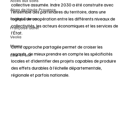
Accès aux soins
collective assumée. Indre 2030 a été construite avec 
Alpes de Haute-Provence
l’ensemble des partenaires du territoire, dans une 
logique de coopération entre les différents niveaux de 
Institut Quorum
collectivités, les acteurs économiques et les services de 
Françoise Gatel
l’État.
Veolia
Meuse
Cette approche partagée permet de croiser les 
regards, de mieux prendre en compte les spécificités 
Eure-et-Loir
locales et d’identifier des projets capables de produire 
des effets durables à l’échelle départementale, 
régionale et parfois nationale.