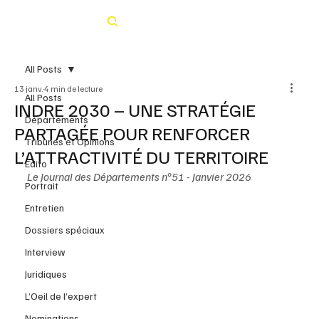
Rechercher
All Posts
13 janv.
4 min de lecture
All Posts
INDRE 2030 – UNE STRATÉGIE
Départements
PARTAGÉE POUR RENFORCER
Tribunes et Opinions
L’ATTRACTIVITÉ DU TERRITOIRE
Édito
Le Journal des Départements n°51 - Janvier 2026
Portrait
Entretien
Dossiers spéciaux
Interview
Juridiques
L’Oeil de l’expert
Nominations