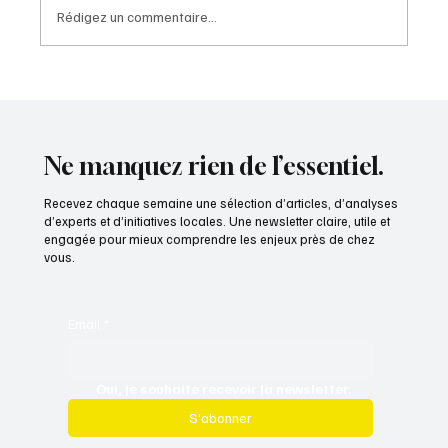
Rédigez un commentaire...
A154 : une perspective nouvelle pour l'Eure-
et-Loir
Ne manquez rien de l’essentiel.
Recevez chaque semaine une sélection d’articles, d’analyses
d’experts et d’initiatives locales. Une newsletter claire, utile et
engagée pour mieux comprendre les enjeux près de chez
vous.
Email
*
Oui, je souhaite recevoir la newsletter.
S’abonner