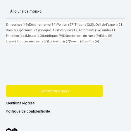
À la une ce mois-ci
49 posts
34 posts
27 posts
22 posts
21 po
Entreprises
(49)
Départements
(34)
Portrait
(27)
Tribune
(22)
L’Oeil de l’expert
(21)
21 posts
19 posts
19 posts
14 posts
11 posts
Dossiers spéciaux
(21)
Kiosque
(19)
Interview
(19)
Attractivité
(14)
santé
(11)
11 posts
10 posts
9 posts
9 posts
8 posts
Entretien
(11)
Meuse
(10)
Juridiques
(9)
Département du mois
(9)
Édito
(8)
7 posts
7 posts
7 posts
6 posts
6 posts
Livres
(7)
accès aux soins
(7)
Eure-et-Loir
(7)
Veolia
(6)
Sarthe
(6)
Contactez-nous
Mentions légales
Politique de confidentialité