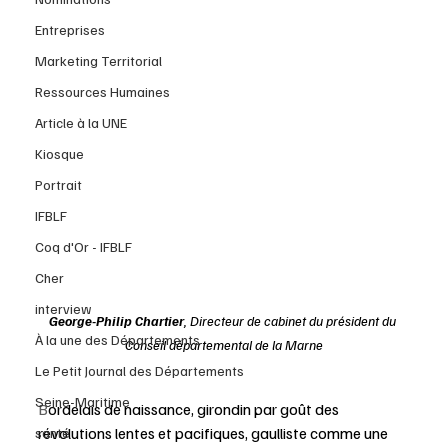
Entreprises
Marketing Territorial
Ressources Humaines
Article à la UNE
Kiosque
Portrait
IFBLF
Coq d'Or - IFBLF
Cher
interview
George-Philip Chartier
, Directeur de cabinet du président du 
À la une des Départements
Conseil départemental de la Marne
Le Petit Journal des Départements
Seine-Maritime
B
ordelais de naissance, girondin par goût des 
révolutions lentes et pacifiques, gaulliste comme une 
santé