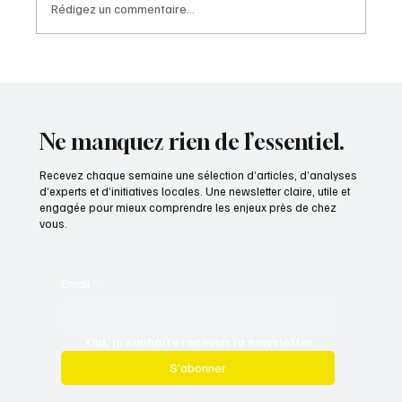
Rédigez un commentaire...
Ne manquez rien de l’essentiel.
Artisans du sens : ces communicants qui façonnent
les territoires Laurent Tissot
Recevez chaque semaine une sélection d’articles, d’analyses
d’experts et d’initiatives locales. Une newsletter claire, utile et
engagée pour mieux comprendre les enjeux près de chez
vous.
Email
*
Oui, je souhaite recevoir la newsletter.
S’abonner