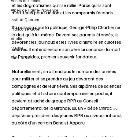
Accès aux soins
et les dogmatismes qu’il se rallie. Parce qu’ils sont 
Alpes de Haute-Provence
mortifères pour l’action et les compromis féconds.
Institut Quorum
Sa passion pour la politique, George-Philip Chartier ne 
Françoise Gatel
la doit qu’à lui-même. Devant ses parents étonnés, ils 
Veolia
dévorent les journaux et les livres d’histoire en culottes 
Meuse
courtes. Il entend encore son père lui annoncer la mort 
de Pompidou, premier souvenir fondateur.
Eure-et-Loir
Naturellement, il n’attend pas le nombre des années 
pour militer et se prendre au jeu dévorant des 
campagnes et de leur fièvre. Ses diplômes de sciences 
politiques et d’histoire contemporaine en poche, il 
devient attaché du groupe RPR au Conseil 
départemental de la Gironde, lui, un « bébé Chirac », 
déjà Vice-président des jeunes RPR au niveau national, 
au côté d’un certain Benoist Apparu. 