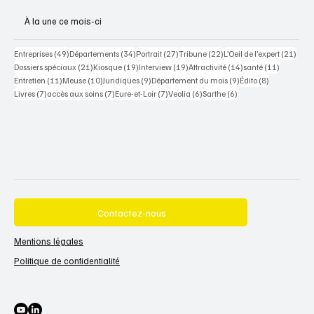
À la une ce mois-ci
49 posts
34 posts
27 posts
22 posts
21 po
Entreprises
(49)
Départements
(34)
Portrait
(27)
Tribune
(22)
L’Oeil de l’expert
(21)
21 posts
19 posts
19 posts
14 posts
11 posts
Dossiers spéciaux
(21)
Kiosque
(19)
Interview
(19)
Attractivité
(14)
santé
(11)
11 posts
10 posts
9 posts
9 posts
8 posts
Entretien
(11)
Meuse
(10)
Juridiques
(9)
Département du mois
(9)
Édito
(8)
7 posts
7 posts
7 posts
6 posts
6 posts
Livres
(7)
accès aux soins
(7)
Eure-et-Loir
(7)
Veolia
(6)
Sarthe
(6)
Contactez-nous
Mentions légales
Politique de confidentialité