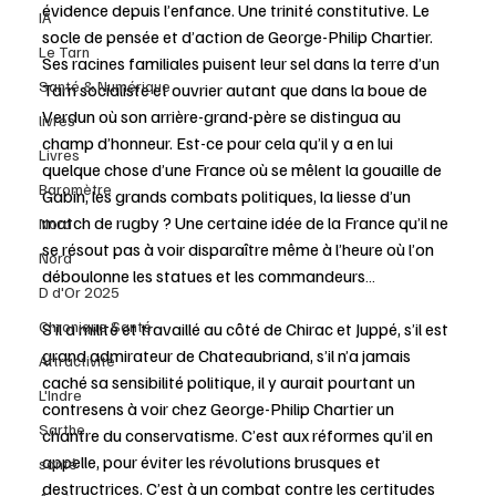
évidence depuis l’enfance. Une trinité constitutive. Le 
IA
socle de pensée et d’action de George-Philip Chartier. 
Le Tarn
Ses racines familiales puisent leur sel dans la terre d’un 
Santé & Numérique
Tarn socialiste et ouvrier autant que dans la boue de 
Verdun où son arrière-grand-père se distingua au 
livres
champ d’honneur. Est-ce pour cela qu’il y a en lui 
Livres
quelque chose d’une France où se mêlent la gouaille de 
Baromètre
Gabin, les grands combats politiques, la liesse d’un 
match de rugby ? Une certaine idée de la France qu’il ne 
Nord
se résout pas à voir disparaître même à l’heure où l’on 
Nord
déboulonne les statues et les commandeurs…
D d'Or 2025
Chronique Santé
S’il a milité et travaillé au côté de Chirac et Juppé, s’il est 
grand admirateur de Chateaubriand, s’il n’a jamais 
Attractivité
caché sa sensibilité politique, il y aurait pourtant un 
L'Indre
contresens à voir chez George-Philip Chartier un 
Sarthe
chantre du conservatisme. C’est aux réformes qu’il en 
appelle, pour éviter les révolutions brusques et 
santé
destructrices. C’est à un combat contre les certitudes 