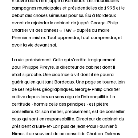
S’ouvre alors l’ère Juppé à Bordeaux. Les inoubliables 
campagnes municipales et présidentielles de 1995 et le 
début des choses sérieuses pour lui. Élu à Bordeaux 
avant de rejoindre le cabinet de Juppé, George-Philip 
Chartier vit des années « TGV » auprès du maire 
Premier ministre. Tout apprendre, tout comprendre, et 
avoir la vie devant soi.
La vie, précisément. Celle qui s’arrête tragiquement 
pour Philippe Pireyre, le directeur de cabinet dont il 
était si proche. Une cicatrice à vif dont il ne pourra 
guérir qu’en quittant Bordeaux. Une page se tourne, loin 
de ses repères géographiques. George-Philip Chartier 
cultive depuis lors un sens aigu de l’intranquillité. La 
certitude - hormis celle des principes - est piètre 
conseillère. Or, son métier, précisément, est de conseiller 
ceux qui sont en responsabilité. Directeur de cabinet du 
président d’Eure-et-Loir puis de Jean-Paul Fournier à 
Nîmes, il se souvient de ce conseil de Chaban-Delmas 