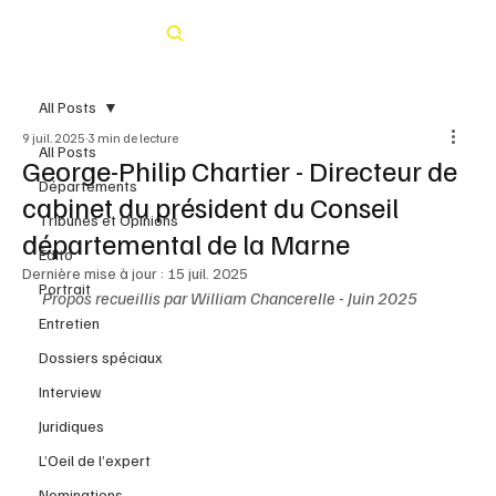
Rechercher
All Posts
9 juil. 2025
3 min de lecture
All Posts
George-Philip Chartier - Directeur de
Départements
cabinet du président du Conseil
Tribunes et Opinions
départemental de la Marne
Édito
Dernière mise à jour :
15 juil. 2025
Portrait
Propos recueillis par William Chancerelle - Juin 2025 
Entretien
Dossiers spéciaux
Interview
Juridiques
L’Oeil de l’expert
Nominations