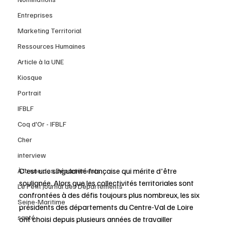
Entreprises
Marketing Territorial
Ressources Humaines
Article à la UNE
Kiosque
Portrait
IFBLF
Coq d'Or - IFBLF
Cher
interview
C'est une singularité française qui mérite d'être 
À la une des Départements
soulignée. Alors que les collectivités territoriales sont 
Le Petit Journal des Départements
confrontées à des défis toujours plus nombreux, les six 
Seine-Maritime
présidents des départements du Centre-Val de Loire 
santé
ont choisi depuis plusieurs années de travailler 