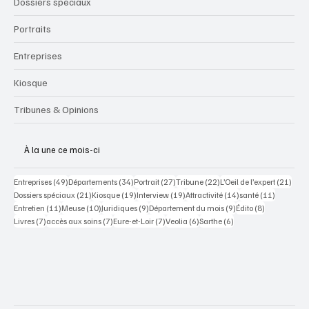
Dossiers spéciaux
Portraits
Entreprises
Kiosque
Tribunes & Opinions
À la une ce mois-ci
49 posts
34 posts
27 posts
22 posts
21 po
Entreprises
(49)
Départements
(34)
Portrait
(27)
Tribune
(22)
L’Oeil de l’expert
(21)
21 posts
19 posts
19 posts
14 posts
11 posts
Dossiers spéciaux
(21)
Kiosque
(19)
Interview
(19)
Attractivité
(14)
santé
(11)
11 posts
10 posts
9 posts
9 posts
8 posts
Entretien
(11)
Meuse
(10)
Juridiques
(9)
Département du mois
(9)
Édito
(8)
7 posts
7 posts
7 posts
6 posts
6 posts
Livres
(7)
accès aux soins
(7)
Eure-et-Loir
(7)
Veolia
(6)
Sarthe
(6)