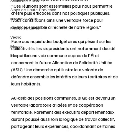
Accès aux soins
"Ces réunions sont essentielles pour nous permettre 
Alpes de Haute-Provence
d'être plus efficaces dans nos politiques publiques. 
Institut Quorum
Nous constituons ainsi une véritable force pour 
avancer ensemble à l'échelle de notre région."
Françoise Gatel
Veolia
Face aux inquiétudes budgétaires qui pèsent sur les 
Meuse
collectivités, les six présidents ont notamment décidé 
de porter une voix commune auprès de l'État 
Eure-et-Loir
concernant la future Allocation de Solidarité Unifiée 
(ASU). Une démarche qui illustre leur volonté de 
défendre ensemble les intérêts de leurs territoires et de 
leurs habitants.
Au-delà des positions communes, le G6 est devenu un 
véritable laboratoire d'idées et de coopération 
territoriale. Rarement des exécutifs départementaux 
auront poussé aussi loin la logique de travail collectif, 
partageant leurs expériences, coordonnant certaines 