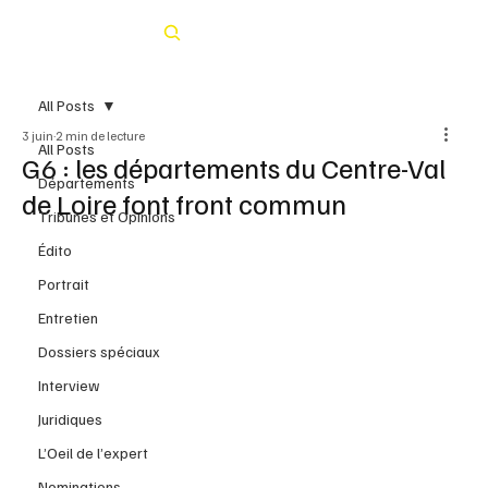
Rechercher
All Posts
3 juin
2 min de lecture
All Posts
G6 : les départements du Centre-Val
Départements
de Loire font front commun
Tribunes et Opinions
Édito
Portrait
Entretien
Dossiers spéciaux
Interview
Juridiques
L’Oeil de l’expert
Nominations