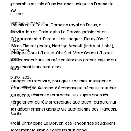
ensemble au sein d'une instance unique en France : le 
IA
G6.
Le Tarn
Santé & Numérique
Réunis cette fois au Domaine royal de Dreux, à 
l'invitation de Christophe Le Dorven, président du 
livres
Département d'Eure-et-Loir, Jacques Fleury (Cher), 
Livres
Marc Fleuret (Indre), Nadège Arnault (Indre-et-Loire), 
Baromètre
Philippe Gouet (Loir-et-Cher) et Marc Gaudet (Loiret) 
Nord
ont consacré une journée entière aux grands enjeux qui 
traversent leurs territoires.
Nord
D d'Or 2025
Budget, attractivité, politiques sociales, intelligence 
Chronique Santé
artificielle, souveraineté économique, sécurité routière 
ou encore résilience territoriale : les sujets abordés 
Attractivité
témoignent du rôle stratégique que jouent aujourd'hui 
L'Indre
les départements dans la vie quotidienne des Français.
Sarthe
Pour Christophe Le Dorven, ces rencontres dépassent 
santé
largement le simple cadre institutionnel :