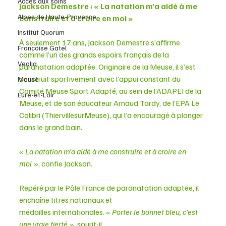
Accès aux soins
Jackson Demestre : « La natation m’a aidé à me 
Alpes de Haute-Provence
construire et à croire en moi »
Institut Quorum
À seulement 17 ans, Jackson Demestre s’affirme 
Françoise Gatel
comme l’un des grands espoirs français de la 
Veolia
paranatation adaptée. Originaire de la Meuse, il s’est 
construit sportivement avec l’appui constant du 
Meuse
Comité Meuse Sport Adapté, au sein de l’ADAPEI de la 
Eure-et-Loir
Meuse, et de son éducateur Arnaud Tardy, de l’EPA Le 
Colibri (ThiervillesurMeuse), qui l’a encouragé à plonger 
dans le grand bain.
« 
La natation m’a aidé à me construire et à croire en 
moi
 », confie Jackson.
Repéré par le Pôle France de paranatation adaptée, il 
enchaîne titres nationaux et
médailles internationales. « 
Porter le bonnet bleu, c’est 
une vraie fierté
 », sourit-il.