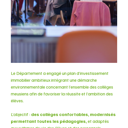
Le Département a engagé un plan d’investissement 
immobilier ambitieux intégrant une démarche 
environnementale concernant l’ensemble des collèges 
meusiens afin de favoriser la réussite et l’ambition des 
élèves. 
L’objectif : 
des collèges confortables, modernisés 
permettant toutes les pédagogies,
 et adaptés 
aux rythmes de vie des élèves et des personnels.