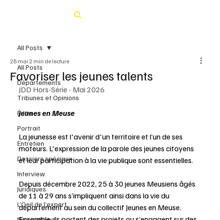
Rechercher
All Posts
28 mai
2 min de lecture
All Posts
Favoriser les jeunes talents
Départements
JDD Hors-Série - Mai 2026
Tribunes et Opinions
Jeunes en Meuse
Édito
Portrait
La jeunesse est l'avenir d'un territoire et l’un de ses 
Entretien
moteurs. L'expression de la parole des jeunes citoyens 
Dossiers spéciaux
et leur participation à la vie publique sont essentielles. 
Interview
Depuis décembre 2022, 25 à 30 jeunes Meusiens âgés 
Juridiques
de 11 à 29 ans s’impliquent ainsi dans la vie du 
L’Oeil de l’expert
département au sein du collectif Jeunes en Meuse. 
Ensemble, ils portent des projets ou s’engagent sur des 
Nominations