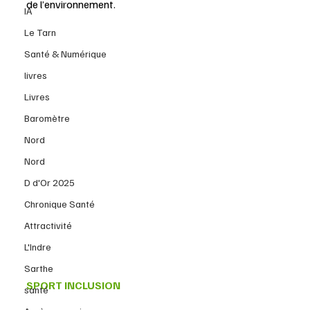
de l’environnement.
IA
Le Tarn
Santé & Numérique
livres
Livres
Baromètre
Nord
Nord
D d'Or 2025
Chronique Santé
Attractivité
L'Indre
Sarthe
SPORT INCLUSION
santé