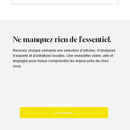
A154 : une perspective nouvelle pour l'Eure-
et-Loir
Ne manquez rien de l’essentiel.
Recevez chaque semaine une sélection d’articles, d’analyses
d’experts et d’initiatives locales. Une newsletter claire, utile et
engagée pour mieux comprendre les enjeux près de chez
vous.
Email
*
Oui, je souhaite recevoir la newsletter.
S’abonner