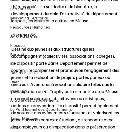
thèmes variés : la solidarité et le bien-être, le 
Entreprises
développement durable, l’attractivité du département, 
Marketing Territorial
le sport, les loisirs et la culture en Meuse… 
Ressources Humaines
ID Jeunes 55
Article à la UNE
Kiosque
Destiné aux jeunes et aux structures qui les 
Portrait
accompagnent (collectivités, associations, collèges), 
ce dispositif porté par le Département permet de 
IFBLF
soutenir, récompenser et promouvoir l’engagement des 
Coq d'Or - IFBLF
jeunes et la réalisation de projets portés par eux ou 
Cher
avec eux. Aventures à vocation solidaire telles que la 
interview
participation au 4L Trophy ou la remontée de la Meuse 
en canoë solaire, projets citoyens ou artistiques, 
À la une des Départements
actions de prévention… Le dispositif permet également 
Le Petit Journal des Départements
de soutenir des évènements réunissant et valorisant les 
Seine-Maritime
jeunes dans un contexte étudiant, de rencontre avec 
des employeurs ou d’implication dans la préservation 
santé