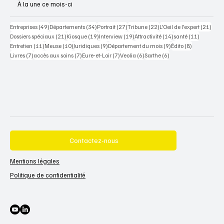
À la une ce mois-ci
49 posts
34 posts
27 posts
22 posts
21 po
Entreprises
(49)
Départements
(34)
Portrait
(27)
Tribune
(22)
L’Oeil de l’expert
(21)
21 posts
19 posts
19 posts
14 posts
11 posts
Dossiers spéciaux
(21)
Kiosque
(19)
Interview
(19)
Attractivité
(14)
santé
(11)
11 posts
10 posts
9 posts
9 posts
8 posts
Entretien
(11)
Meuse
(10)
Juridiques
(9)
Département du mois
(9)
Édito
(8)
7 posts
7 posts
7 posts
6 posts
6 posts
Livres
(7)
accès aux soins
(7)
Eure-et-Loir
(7)
Veolia
(6)
Sarthe
(6)
Contactez-nous
Mentions légales
Politique de confidentialité