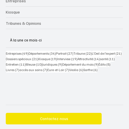
Entreprises
Kiosque
Tribunes & Opinions
À la une ce mois-ci
49 posts
34 posts
27 posts
22 posts
21 po
Entreprises
(49)
Départements
(34)
Portrait
(27)
Tribune
(22)
L’Oeil de l’expert
(21)
21 posts
19 posts
19 posts
14 posts
11 posts
Dossiers spéciaux
(21)
Kiosque
(19)
Interview
(19)
Attractivité
(14)
santé
(11)
11 posts
10 posts
9 posts
9 posts
8 posts
Entretien
(11)
Meuse
(10)
Juridiques
(9)
Département du mois
(9)
Édito
(8)
7 posts
7 posts
7 posts
6 posts
6 posts
Livres
(7)
accès aux soins
(7)
Eure-et-Loir
(7)
Veolia
(6)
Sarthe
(6)
Contactez-nous