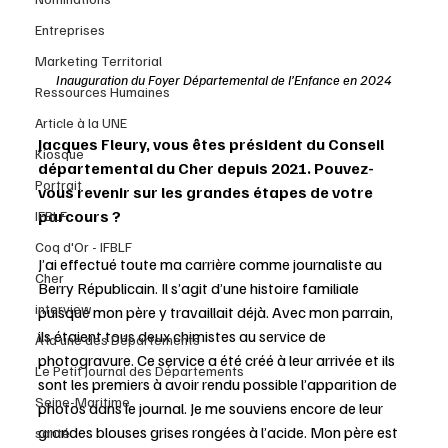
Entreprises
Marketing Territorial
Inauguration du Foyer Départemental de l’Enfance en 2024
Ressources Humaines
Article à la UNE
Jacques Fleury, vous êtes président du Conseil 
Kiosque
départemental du Cher depuis 2021. Pouvez-
Portrait
vous revenir sur les grandes étapes de votre 
parcours ? 
IFBLF
Coq d'Or - IFBLF
J’ai effectué toute ma carrière comme journaliste au 
Cher
Berry Républicain. Il s’agit d’une histoire familiale 
interview
puisque mon père y travaillait déjà. Avec mon parrain, 
ils étaient tous deux chimistes au service de 
À la une des Départements
photogravure. Ce service a été créé à leur arrivée et ils 
Le Petit Journal des Départements
sont les premiers à avoir rendu possible l’apparition de 
Seine-Maritime
photos dans le journal. Je me souviens encore de leur 
grandes blouses grises rongées à l’acide. Mon père est 
santé