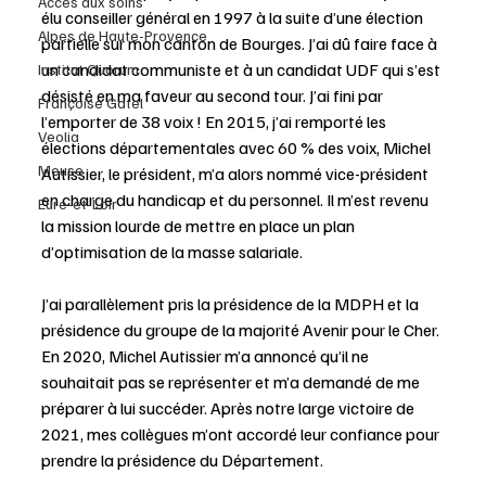
Accès aux soins
élu conseiller général en 1997 à la suite d’une élection 
Alpes de Haute-Provence
partielle sur mon canton de Bourges. J’ai dû faire face à 
un candidat communiste et à un candidat UDF qui s’est 
Institut Quorum
désisté en ma faveur au second tour. J’ai fini par 
Françoise Gatel
l’emporter de 38 voix ! En 2015, j’ai remporté les 
Veolia
élections départementales avec 60 % des voix, Michel 
Meuse
Autissier, le président, m’a alors nommé vice-président 
en charge du handicap et du personnel. Il m’est revenu 
Eure-et-Loir
la mission lourde de mettre en place un plan 
d’optimisation de la masse salariale. 
J’ai parallèlement pris la présidence de la MDPH et la 
présidence du groupe de la majorité Avenir pour le Cher. 
En 2020, Michel Autissier m’a annoncé qu’il ne 
souhaitait pas se représenter et m’a demandé de me 
préparer à lui succéder. Après notre large victoire de 
2021, mes collègues m’ont accordé leur confiance pour 
prendre la présidence du Département. 