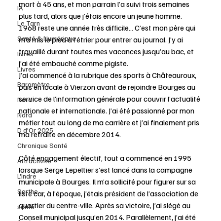
mort à 45 ans, et mon parrain l’a suivi trois semaines 
IA
plus tard, alors que j’étais encore un jeune homme. 
Le Tarn
1968 reste une année très difficile… C’est mon père qui 
Santé & Numérique
m’a mis le pied à l’étrier pour entrer au journal. J’y ai 
travaillé durant toutes mes vacances jusqu’au bac, et 
livres
j’ai été embauché comme pigiste. 
Livres
J’ai commencé à la rubrique des sports à Châteauroux, 
Baromètre
puis en locale à Vierzon avant de rejoindre Bourges au 
service de l’information générale pour couvrir l’actualité 
Nord
nationale et internationale. J’ai été passionné par mon 
Nord
métier tout au long de ma carrière et j’ai finalement pris 
D d'Or 2025
ma retraite en décembre 2014. 
Chronique Santé
Côté engagement électif, tout a commencé en 1995 
Attractivité
lorsque Serge Lepeltier s’est lancé dans la campagne 
L'Indre
municipale à Bourges. Il m’a sollicité pour figurer sur sa 
Sarthe
liste car, à l’époque, j’étais président de l’association de 
quartier du centre-ville. Après sa victoire, j’ai siégé au 
santé
Conseil municipal jusqu’en 2014. Parallèlement, j’ai été 