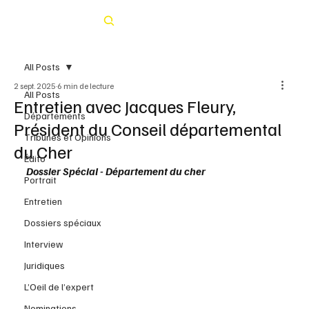
Rechercher
All Posts
2 sept. 2025
6 min de lecture
All Posts
Entretien avec Jacques Fleury,
Départements
Président du Conseil départemental
Tribunes et Opinions
du Cher
Édito
Dossier Spécial - Département du cher 
Portrait
Entretien
Dossiers spéciaux
Interview
Juridiques
L’Oeil de l’expert
Nominations