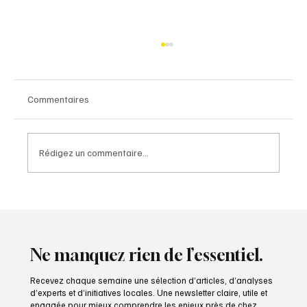
Commentaires
Rédigez un commentaire...
Pionnier de la télé-imagerie en France -
Vivien Thomson, Président et cofondateur
d’IMADIS Groupe
Ne manquez rien de l’essentiel.
Recevez chaque semaine une sélection d’articles, d’analyses
d’experts et d’initiatives locales. Une newsletter claire, utile et
engagée pour mieux comprendre les enjeux près de chez