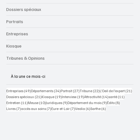
Dossiers spéciaux
Portraits
Entreprises
Kiosque
Tribunes & Opinions
À la une ce mois-ci
49 posts
34 posts
27 posts
22 posts
21 po
Entreprises
(49)
Départements
(34)
Portrait
(27)
Tribune
(22)
L’Oeil de l’expert
(21)
21 posts
19 posts
19 posts
14 posts
11 posts
Dossiers spéciaux
(21)
Kiosque
(19)
Interview
(19)
Attractivité
(14)
santé
(11)
11 posts
10 posts
9 posts
9 posts
8 posts
Entretien
(11)
Meuse
(10)
Juridiques
(9)
Département du mois
(9)
Édito
(8)
7 posts
7 posts
7 posts
6 posts
6 posts
Livres
(7)
accès aux soins
(7)
Eure-et-Loir
(7)
Veolia
(6)
Sarthe
(6)