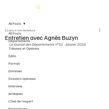
Rechercher
All Posts
12 janv.
4 min de lecture
All Posts
Entretien avec Agnès Buzyn
Départements
Le Journal des Départements n°51 - Janvier 2026
Tribunes et Opinions
Édito
Portrait
Entretien
Dossiers spéciaux
Interview
Juridiques
L’Oeil de l’expert
Nominations