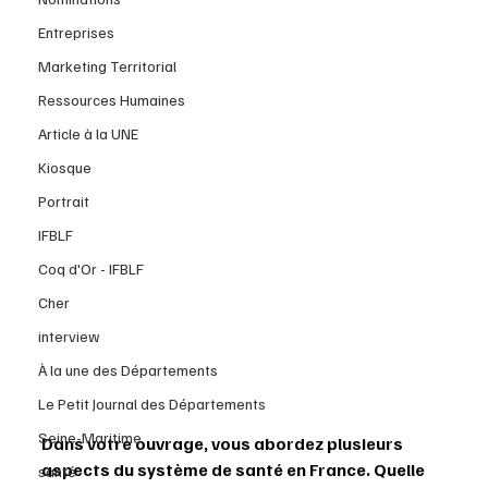
Entreprises
Marketing Territorial
Ressources Humaines
Article à la UNE
Kiosque
Portrait
IFBLF
Coq d'Or - IFBLF
Cher
interview
À la une des Départements
Le Petit Journal des Départements
Seine-Maritime
Dans votre ouvrage, vous abordez plusieurs 
aspects du système de santé en France. Quelle 
santé