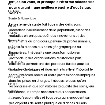
est, selon vous, la principale réforme nécessaire 
IA
pour garantir une meilleure équité d'accès aux 
Le Tarn
soins ?
Santé & Numérique
Le système de santé fait face à des défis sans 
livres
précédent : vieillissement de la population, essor des 
Livres
maladies chroniques, coût des innovations et des 
Baromètre
traitements au long cours, pénurie de professionnels, 
inégalités d’accès aux soins géographiques ou 
Nord
financières. Il nécessite une transformation en 
Nord
profondeur, des organisations territoriales plus 
D d'Or 2025
efficientes permettant des parcours fluides pour les 
malades chroniques et âgés entre la ville et l’hôpital, le 
Chronique Santé
secteur médico-social et entre professionnels impliqués 
Attractivité
dans les prises en charges. Il nécessite aussi qu’on 
L'Indre
reconnaisse et que l’on valorise la qualité des soins, leur 
Sarthe
pertinence, le temps nécessaire aux coopérations 
interprofessionnelles et tous ceux qui s’engagent sur 
santé
des objectifs de santé publique ou d’accès au soin.  