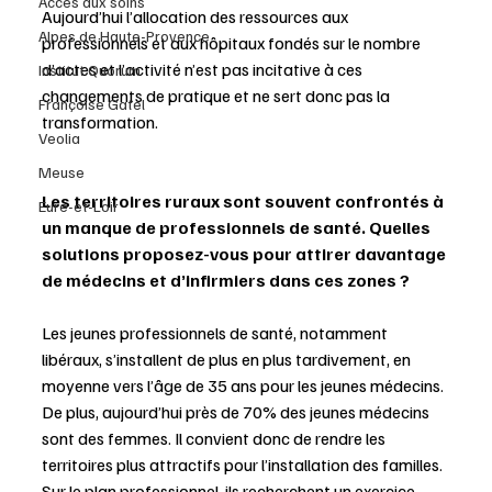
Accès aux soins
Aujourd’hui l’allocation des ressources aux 
Alpes de Haute-Provence
professionnels et aux hôpitaux fondés sur le nombre 
d’actes et l’activité n’est pas incitative à ces 
Institut Quorum
changements de pratique et ne sert donc pas la 
Françoise Gatel
transformation. 
Veolia
Meuse
Les territoires ruraux sont souvent confrontés à 
Eure-et-Loir
un manque de professionnels de santé. Quelles 
solutions proposez-vous pour attirer davantage 
de médecins et d’infirmiers dans ces zones ?
Les jeunes professionnels de santé, notamment 
libéraux, s’installent de plus en plus tardivement, en 
moyenne vers l’âge de 35 ans pour les jeunes médecins. 
De plus, aujourd’hui près de 70% des jeunes médecins 
sont des femmes. Il convient donc de rendre les 
territoires plus attractifs pour l’installation des familles.  
Sur le plan professionnel, ils recherchent un exercice 