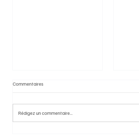
Commentaires
Rédigez un commentaire...
Portrait de Christophe Le
Portrai
Dorven, Président du Conseil
Préside