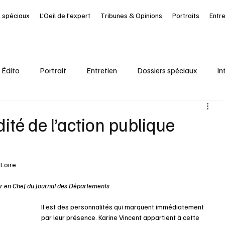
 spéciaux
L'Oeil de l'expert
Tribunes & Opinions
Portraits
Entr
Édito
Portrait
Entretien
Dossiers spéciaux
In
al
Ressources Humaines
Article à la UNE
Kiosque
dité de l’action publique
it Journal des Départements
Seine-Maritime
santé
-Loire
eur en Chef du Journal des Départements
Il est des personnalités qui marquent immédiatement 
par leur présence. Karine Vincent appartient à cette 