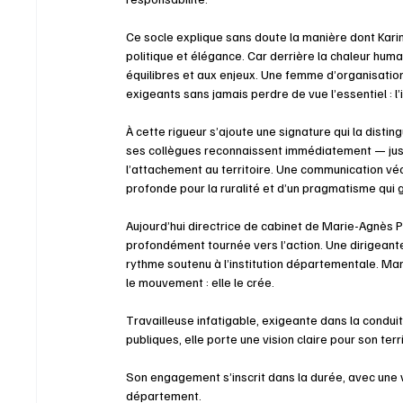
Ce socle explique sans doute la manière dont Karin
politique et élégance. Car derrière la chaleur huma
équilibres et aux enjeux. Une femme d’organisatio
exigeants sans jamais perdre de vue l’essentiel : l’i
À cette rigueur s’ajoute une signature qui la distin
ses collègues reconnaissent immédiatement — jusqu
l’attachement au territoire. Une communication véc
profonde pour la ruralité et d’un pragmatisme qui 
Aujourd’hui directrice de cabinet de Marie-Agnès P
profondément tournée vers l’action. Une dirigeant
rythme soutenu à l’institution départementale. Ma
le mouvement : elle le crée. 
Travailleuse infatigable, exigeante dans la condu
publiques, elle porte une vision claire pour son ter
Son engagement s’inscrit dans la durée, avec une v
département.