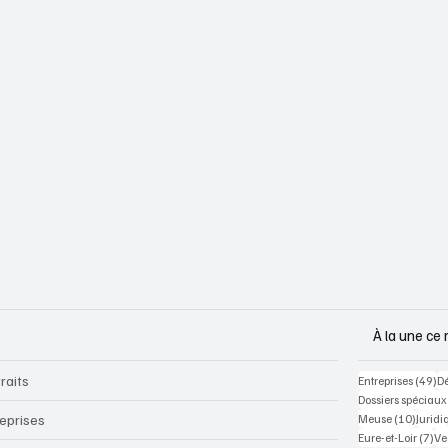
À la une ce 
raits
49
Entreprises
(49)
D
Dossiers spéciaux
10 pos
reprises
Meuse
(10)
Juridi
7 p
Eure-et-Loir
(7)
Ve