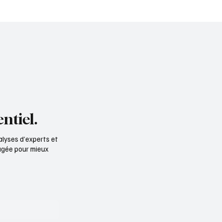
emental de la Meuse
Président et cofondate
d’IMADIS Groupe
ntiel.
alyses d’experts et
ngagée pour mieux