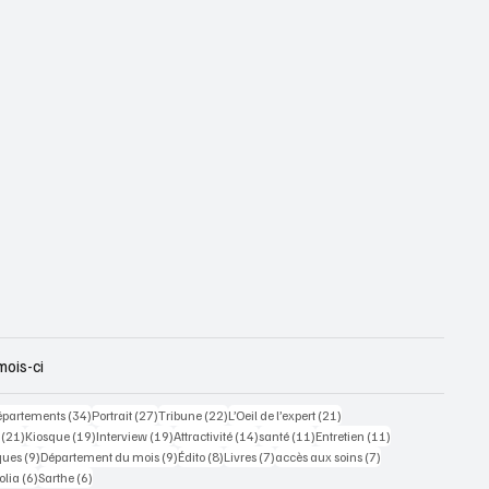
mois-ci
 posts
34 posts
27 posts
22 posts
21 posts
épartements
(34)
Portrait
(27)
Tribune
(22)
L’Oeil de l’expert
(21)
21 posts
19 posts
19 posts
14 posts
11 posts
11 posts
(21)
Kiosque
(19)
Interview
(19)
Attractivité
(14)
santé
(11)
Entretien
(11)
ts
9 posts
9 posts
8 posts
7 posts
7 posts
ques
(9)
Département du mois
(9)
Édito
(8)
Livres
(7)
accès aux soins
(7)
osts
6 posts
6 posts
olia
(6)
Sarthe
(6)