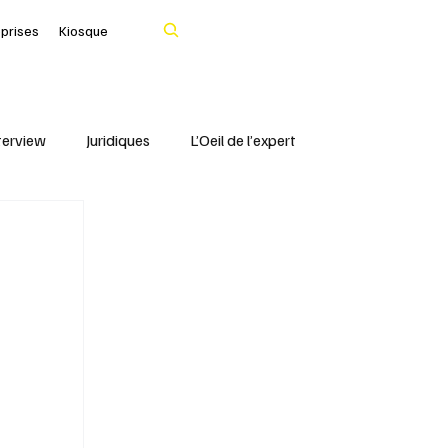
Rechercher
eprises
Kiosque
terview
Juridiques
L’Oeil de l’expert
Portrait
IFBLF
Coq d'Or - IFBLF
Cher
IA
Le Tarn
Santé & Numérique
livres