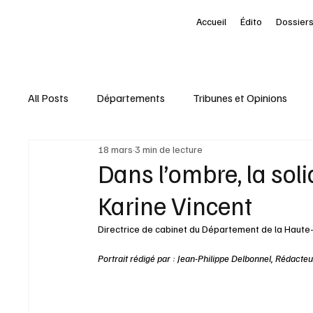
Accueil
Édito
Dossiers
All Posts
Départements
Tribunes et Opinions
18 mars
3 min de lecture
Nominations
Entreprises
Marketing Territori
Dans l’ombre, la soli
Karine Vincent
interview
À la une des Départements
Le Pet
Directrice de cabinet du Département de la Haute
Portrait rédigé par : Jean-Philippe Delbonnel, Rédact
Livres
Baromètre