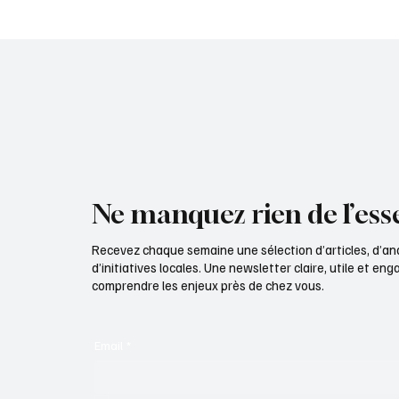
départemental d'Eure-et-Loir
départ
Ne manquez rien de l’esse
Recevez chaque semaine une sélection d’articles, d’an
d’initiatives locales. Une newsletter claire, utile et e
comprendre les enjeux près de chez vous.
Email
*