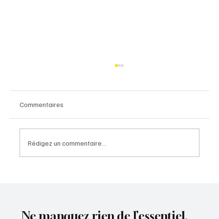
Commentaires
Rédigez un commentaire...
A154 : une perspective nouvelle pour l'Eure-
et-Loir
Ne manquez rien de l’essentiel.