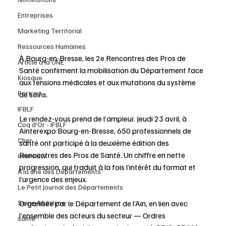
Entreprises
Marketing Territorial
Ressources Humaines
À Bourg-en-Bresse, les 2e Rencontres des Pros de 
Article à la UNE
Santé confirment la mobilisation du Département face 
Kiosque
aux tensions médicales et aux mutations du système 
Portrait
de soins.
IFBLF
Le rendez-vous prend de l’ampleur. Jeudi 23 avril, à 
Coq d'Or - IFBLF
Ainterexpo Bourg-en-Bresse, 650 professionnels de 
Cher
santé ont participé à la deuxième édition des 
Rencontres des Pros de Santé. Un chiffre en nette 
interview
progression, qui traduit à la fois l’intérêt du format et 
À la une des Départements
l’urgence des enjeux.
Le Petit Journal des Départements
Seine-Maritime
Organisée par le Département de l’Ain, en lien avec 
l’ensemble des acteurs du secteur — Ordres 
santé