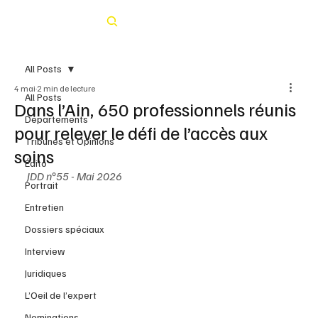
Rechercher
All Posts
4 mai
2 min de lecture
All Posts
Dans l’Ain, 650 professionnels réunis
Départements
pour relever le défi de l’accès aux
Tribunes et Opinions
soins
Édito
JDD n°55 - Mai 2026
Portrait
Entretien
Dossiers spéciaux
Interview
Juridiques
L’Oeil de l’expert
Nominations