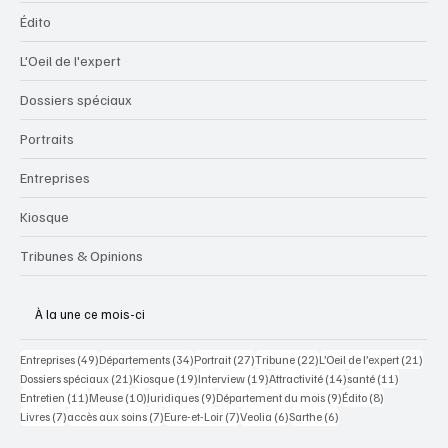
Édito
L'Oeil de l'expert
Dossiers spéciaux
Portraits
Entreprises
Kiosque
Tribunes & Opinions
À la une ce mois-ci
49 posts
34 posts
27 posts
22 posts
21 po
Entreprises
(49)
Départements
(34)
Portrait
(27)
Tribune
(22)
L’Oeil de l’expert
(21)
21 posts
19 posts
19 posts
14 posts
11 posts
Dossiers spéciaux
(21)
Kiosque
(19)
Interview
(19)
Attractivité
(14)
santé
(11)
11 posts
10 posts
9 posts
9 posts
8 posts
Entretien
(11)
Meuse
(10)
Juridiques
(9)
Département du mois
(9)
Édito
(8)
7 posts
7 posts
7 posts
6 posts
6 posts
Livres
(7)
accès aux soins
(7)
Eure-et-Loir
(7)
Veolia
(6)
Sarthe
(6)