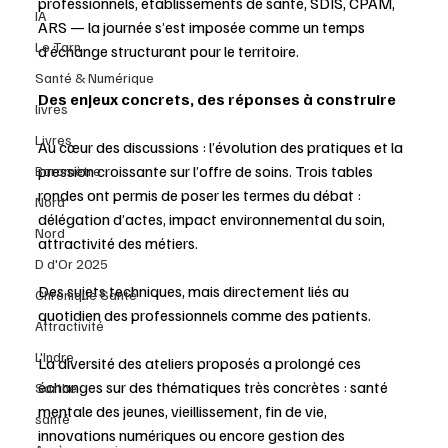
professionnels, établissements de santé, SDIS, CPAM, 
IA
ARS — la journée s’est imposée comme un temps 
Le Tarn
d’échange structurant pour le territoire.
Santé & Numérique
Des enjeux concrets, des réponses à construire
livres
Livres
Au cœur des discussions : l’évolution des pratiques et la 
pression croissante sur l’offre de soins. Trois tables 
Baromètre
rondes ont permis de poser les termes du débat : 
Nord
délégation d’actes, impact environnemental du soin, 
Nord
attractivité des métiers.
D d'Or 2025
Des sujets techniques, mais directement liés au 
Chronique Santé
quotidien des professionnels comme des patients.
Attractivité
L'Indre
La diversité des ateliers proposés a prolongé ces 
échanges sur des thématiques très concrètes : santé 
Sarthe
mentale des jeunes, vieillissement, fin de vie, 
santé
innovations numériques ou encore gestion des 