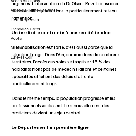
Accès aux soins
urgences. L’intervention du Dr Olivier Revol, consacrée 
Alpes de Haute-Provence
aux nouvelles générations, a particulièrement retenu 
l’attention.
Institut Quorum
Françoise Gatel
Un territoire confronté à une réalité tendue
Veolia
Si la mobilisation est forte, c’est aussi parce que la 
Meuse
situation l’exige. Dans l’Ain, comme dans de nombreux 
Eure-et-Loir
territoires, l’accès aux soins se fragilise : 15 % des 
habitants n’ont pas de médecin traitant et certaines 
spécialités affichent des délais d’attente 
particulièrement longs .
Dans le même temps, la population progresse et les 
professionnels vieillissent. Le renouvellement des 
praticiens devient un enjeu central.
Le Département en première ligne