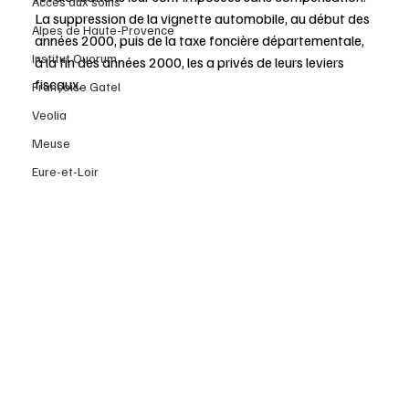
Accès aux soins
La suppression de la vignette automobile, au début des 
Alpes de Haute-Provence
années 2000, puis de la taxe foncière départementale, 
Institut Quorum
à la fin des années 2000, les a privés de leurs leviers 
fiscaux. 
Françoise Gatel
Veolia
Meuse
Eure-et-Loir