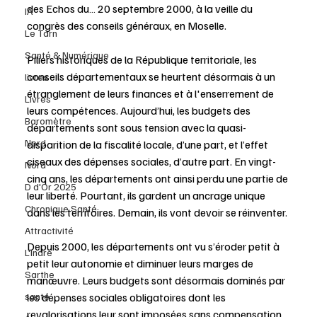
des Echos du… 20 septembre 2000, à la veille du 
IA
congrès des conseils généraux, en Moselle.
Le Tarn
Santé & Numérique
Piliers historiques de la République territoriale, les 
conseils départementaux se heurtent désormais à un 
livres
étranglement de leurs finances et à l'enserrement de 
Livres
leurs compétences. Aujourd’hui, les budgets des 
Baromètre
départements sont sous tension avec la quasi-
Nord
disparition de la fiscalité locale, d’une part, et l’effet 
ciseaux des dépenses sociales, d’autre part. En vingt-
Nord
cinq ans, les départements ont ainsi perdu une partie de 
D d'Or 2025
leur liberté. Pourtant, ils gardent un ancrage unique 
Chronique Santé
dans les territoires. Demain, ils vont devoir se réinventer.
Attractivité
Depuis 2000, les départements ont vu s’éroder petit à 
L'Indre
petit leur autonomie et diminuer leurs marges de 
Sarthe
manœuvre. Leurs budgets sont désormais dominés par 
santé
les dépenses sociales obligatoires dont les 
revalorisations leur sont imposées sans compensation. 