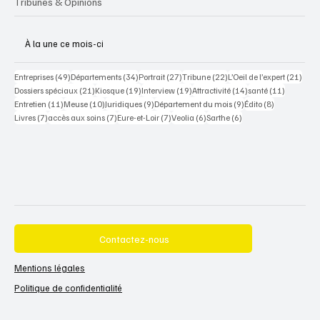
Tribunes & Opinions
À la une ce mois-ci
49 posts
34 posts
27 posts
22 posts
21 po
Entreprises
(49)
Départements
(34)
Portrait
(27)
Tribune
(22)
L’Oeil de l’expert
(21)
21 posts
19 posts
19 posts
14 posts
11 posts
Dossiers spéciaux
(21)
Kiosque
(19)
Interview
(19)
Attractivité
(14)
santé
(11)
11 posts
10 posts
9 posts
9 posts
8 posts
Entretien
(11)
Meuse
(10)
Juridiques
(9)
Département du mois
(9)
Édito
(8)
7 posts
7 posts
7 posts
6 posts
6 posts
Livres
(7)
accès aux soins
(7)
Eure-et-Loir
(7)
Veolia
(6)
Sarthe
(6)
Contactez-nous
Mentions légales
Politique de confidentialité