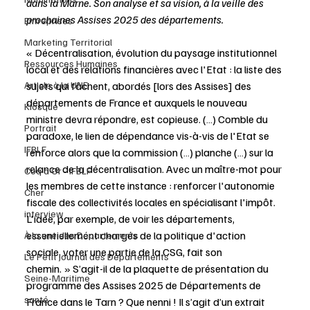
dans la Marne. Son analyse et sa vision, à la veille des 
prochaines Assises 2025 des départements.
Entreprises
Marketing Territorial
« Décentralisation, évolution du paysage institutionnel 
Ressources Humaines
local et des relations financières avec l'Etat : la liste des 
Article à la UNE
sujets qui fâchent, abordés [lors des Assises] des 
départements de France et auxquels le nouveau 
Kiosque
ministre devra répondre, est copieuse. (…) Comble du 
Portrait
paradoxe, le lien de dépendance vis-à-vis de l'Etat se 
IFBLF
renforce alors que la commission (…) planche (…) sur la 
relance de la décentralisation. Avec un maître-mot pour 
Coq d'Or - IFBLF
les membres de cette instance : renforcer l'autonomie 
Cher
fiscale des collectivités locales en spécialisant l'impôt. 
interview
L'idée, par exemple, de voir les départements, 
essentiellement chargés de la politique d'action 
À la une des Départements
sociale, voter une partie de la CSG, fait son 
Le Petit Journal des Départements
chemin. » S’agit-il de la plaquette de présentation du 
Seine-Maritime
programme des Assises 2025 de Départements de 
santé
France dans le Tarn ? Que nenni ! Il s’agit d’un extrait 