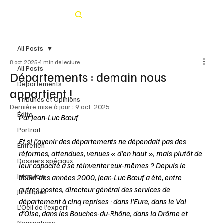
Rechercher
All Posts
8 oct. 2025
4 min de lecture
All Posts
Départements : demain nous
Départements
appartient !
Tribunes et Opinions
Dernière mise à jour :
9 oct. 2025
Édito
Par Jean-Luc Bœuf 
Portrait
Et si l’avenir des départements ne dépendait pas des 
Entretien
réformes, attendues, venues « d’en haut », mais plutôt de 
Dossiers spéciaux
leur capacité à se réinventer eux-mêmes ? Depuis le 
Interview
début des années 2000, Jean-Luc Bœuf a été, entre 
autres postes, directeur général des services de 
Juridiques
département à cinq reprises : dans l’Eure, dans le Val 
L’Oeil de l’expert
d’Oise, dans les Bouches-du-Rhône, dans la Drôme et 
Nominations