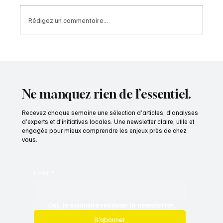
Rédigez un commentaire...
A154 : une perspective nouvelle pour l'Eure-
et-Loir
Ne manquez rien de l’essentiel.
Recevez chaque semaine une sélection d’articles, d’analyses
d’experts et d’initiatives locales. Une newsletter claire, utile et
engagée pour mieux comprendre les enjeux près de chez
vous.
Email
*
Oui, je souhaite recevoir la newsletter.
S’abonner