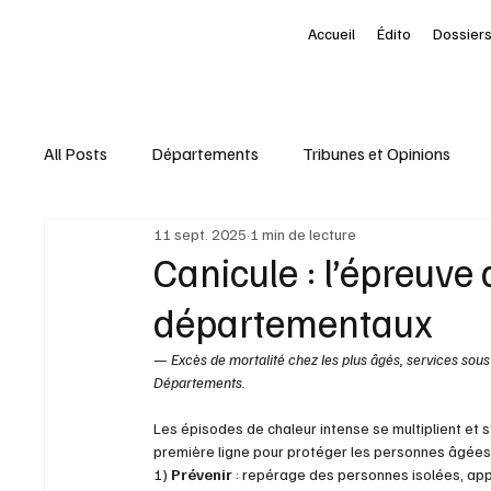
Accueil
Édito
Dossiers
All Posts
Départements
Tribunes et Opinions
11 sept. 2025
1 min de lecture
Nominations
Entreprises
Marketing Territori
Canicule : l’épreuve 
départementaux
interview
À la une des Départements
Le Pet
— Excès de mortalité chez les plus âgés, services sous 
Départements.
Livres
Baromètre
Les épisodes de chaleur intense se multiplient et s
première ligne pour protéger les personnes âgées e
1) 
Prévenir
 : repérage des personnes isolées, ap