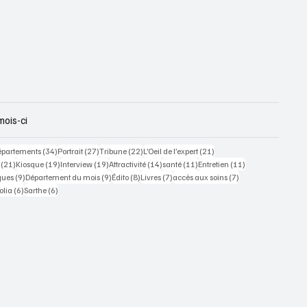
mois-ci
 posts
34 posts
27 posts
22 posts
21 posts
épartements
(34)
Portrait
(27)
Tribune
(22)
L’Oeil de l’expert
(21)
21 posts
19 posts
19 posts
14 posts
11 posts
11 posts
(21)
Kiosque
(19)
Interview
(19)
Attractivité
(14)
santé
(11)
Entretien
(11)
ts
9 posts
9 posts
8 posts
7 posts
7 posts
ques
(9)
Département du mois
(9)
Édito
(8)
Livres
(7)
accès aux soins
(7)
osts
6 posts
6 posts
olia
(6)
Sarthe
(6)