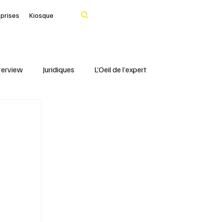
Rechercher
eprises
Kiosque
terview
Juridiques
L’Oeil de l’expert
Portrait
IFBLF
Coq d'Or - IFBLF
Cher
IA
Le Tarn
Santé & Numérique
livres