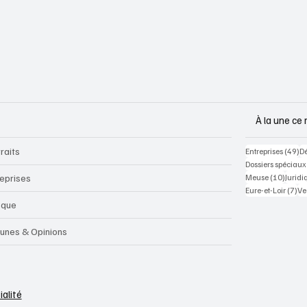
À la une ce 
raits
49
Entreprises
(49)
D
Dossiers spéciaux
10 pos
reprises
Meuse
(10)
Juridi
7 p
Eure-et-Loir
(7)
Ve
sque
bunes & Opinions
ialité