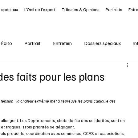
 spéciaux
L'Oeil de l'expert
Tribunes & Opinions
Portraits
Entr
Édito
Portrait
Entretien
Dossiers spéciaux
In
al
Ressources Humaines
Article à la UNE
Kiosque
des faits pour les plans
it Journal des Départements
Seine-Maritime
santé
tension : la chaleur extrême met à l’épreuve les plans canicule des 
’allongent. Les Départements, chefs de file des solidarités, sont en 
t fragiles. Trois priorités se dégagent. 
pels proactifs, coordination avec communes, CCAS et associations, 