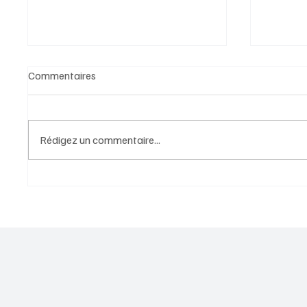
Commentaires
Rédigez un commentaire...
Parcours de soins : Au-delà du
Approly
médicament, la valeur
public 
sociétale au cœur de
coopéra
l’engagement de Roche