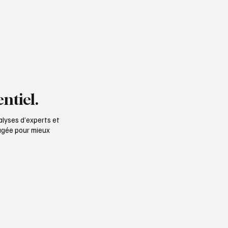
ssible ! »
ntiel.
alyses d’experts et
ngagée pour mieux