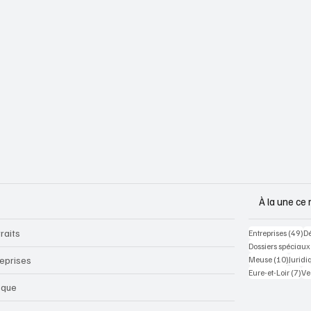
À la une ce 
raits
49
Entreprises
(49)
D
Dossiers spéciaux
10 pos
reprises
Meuse
(10)
Juridi
7 p
Eure-et-Loir
(7)
Ve
sque