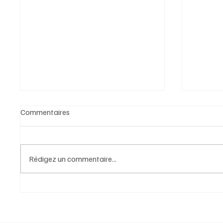
Commentaires
Rédigez un commentaire...
L’ESS, INDISPENSABLE POUR
« Les F
RELEVER LES DEFIS ACTUELS :
au plus 
SOUTENONS-LA À LA
contrad
HAUTEUR DE SON UTILITÉ.
(réelle