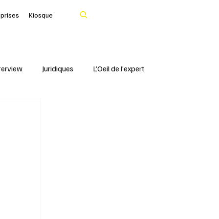
Rechercher
eprises
Kiosque
terview
Juridiques
L’Oeil de l’expert
Portrait
IFBLF
Coq d'Or - IFBLF
Cher
IA
Le Tarn
Santé & Numérique
livres