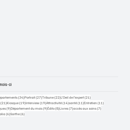
mois-ci
 posts
34 posts
27 posts
22 posts
21 posts
épartements
(34)
Portrait
(27)
Tribune
(22)
L’Oeil de l’expert
(21)
21 posts
19 posts
19 posts
14 posts
11 posts
11 posts
(21)
Kiosque
(19)
Interview
(19)
Attractivité
(14)
santé
(11)
Entretien
(11)
ts
9 posts
9 posts
8 posts
7 posts
7 posts
ques
(9)
Département du mois
(9)
Édito
(8)
Livres
(7)
accès aux soins
(7)
osts
6 posts
6 posts
olia
(6)
Sarthe
(6)