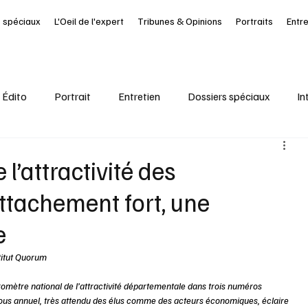
 spéciaux
L'Oeil de l'expert
Tribunes & Opinions
Portraits
Entr
Édito
Portrait
Entretien
Dossiers spéciaux
In
al
Ressources Humaines
Article à la UNE
Kiosque
l’attractivité des
ttachement fort, une
it Journal des Départements
Seine-Maritime
santé
e
titut Quorum 
mètre national de l’attractivité départementale dans trois numéros 
ous annuel, très attendu des élus comme des acteurs économiques, éclaire 