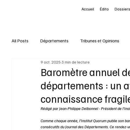
Accueil
Édito
Dossiers
All Posts
Départements
Tribunes et Opinions
9 oct. 2025
3 min de lecture
Nominations
Entreprises
Marketing Territori
Baromètre annuel de 
départements : un a
interview
À la une des Départements
Le Pet
connaissance fragil
Rédigé par Jean-Philippe Delbonnel - Président de l’Ins
Livres
Baromètre
Comme chaque année, l’Institut Quorum publie son baro
consécutifs du Journal des Départements. Ce rendez-v